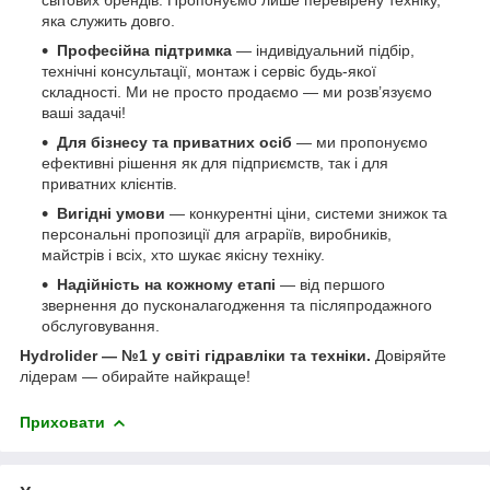
яка служить довго.
Професійна підтримка
— індивідуальний підбір,
технічні консультації, монтаж і сервіс будь-якої
складності. Ми не просто продаємо — ми розв’язуємо
ваші задачі!
Для бізнесу та приватних осіб
— ми пропонуємо
ефективні рішення як для підприємств, так і для
приватних клієнтів.
Вигідні умови
— конкурентні ціни, системи знижок та
персональні пропозиції для аграріїв, виробників,
майстрів і всіх, хто шукає якісну техніку.
Надійність на кожному етапі
— від першого
звернення до пусконалагодження та післяпродажного
обслуговування.
Hydrolider — №1 у світі гідравліки та техніки.
Довіряйте
лідерам — обирайте найкраще!
Приховати