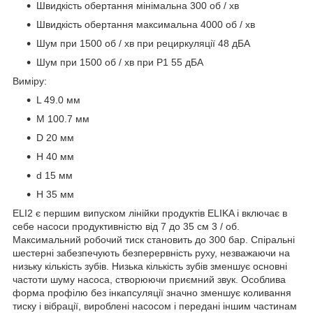
Швидкість обертання мінімальна 300 об / хв
Швидкість обертання максимальна 4000 об / хв
Шум при 1500 об / хв при рециркуляції 48 дБА
Шум при 1500 об / хв при P1 55 дБА
Виміру:
L 49.0 мм
M 100.7 мм
D 20 мм
H 40 мм
d 15 мм
H 35 мм
ELI2 є першим випуском лінійки продуктів ELIKA і включає в
себе насоси продуктивністю від 7 до 35 см 3 / об.
Максимальний робочий тиск становить до 300 бар. Спіральні
шестерні забезпечують безперервність руху, незважаючи на
низьку кількість зубів. Низька кількість зубів зменшує основні
частоти шуму насоса, створюючи приємний звук. Особлива
форма профілю без інкапсуляції значно зменшує коливання
тиску і вібрації, вироблені насосом і передані іншим частинам