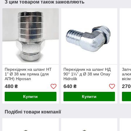
З цим товаром також замовляють
Перехідник на шланг НТ
Перехідник на шланг НД
Запч
1" Ø 38 мм пряма (для
90° 1¼” д Ø 38 мм Onay
алюм
АПН) Hiposan
Hidrolik
вісі
Maki
480
640
270
₴
₴
Купити
Купити
Подібні товари компанії