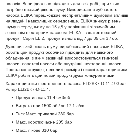
насосів. Вони ідеально підходять для всіх робіт, при яких
потрібно низький рівень шуму. Використання зубчастого
насоса ELIKA перешкоджає несприятливим шумовим впливів
на людей і навколишнє середовище. ELIKA знижує рівень
шуму в середньому на 15 дБ у порівнянні зі звичайним
зовнішнім шестерним насосом. ELIKA - запатентований
продукт. Серія ELI2, продуктивність від 7 до 35 см 3 / об.
Дуже низький рівень шуму, вироблюваний насосами ELIKA,
робить цей продукт особливо підходить для навісного
обладнання, з яким зазвичай використовуються гвинтові
насоси, лопатеві насоси або внутрішні шестеренні насоси.
Проста конструкція, невеликі розміри і високі характеристики
ELIKA роблять цей новий продукт дуже конкурентними.
Характеристики шестеренного насоса ELI2BK7-D-11.4/ Gear
Pump ELI2BK7-D-11.4:
Продуктивність 11.4 см3/об
Витрата при 1500 об / хв 17.1 л/хв
Тиск Макс. тривалий 280 бар
Макс. короткочасне 295 бар
Макс. пікове 310 бар