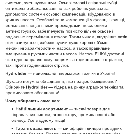
системи, зменшуючи шум. Осьові силові і спіральні зубці
оптимально збалансовані по всіх робочих умовах за
допомогою системи осьової компенсації, вбудованою в
кришку насоса. Особливі зони компенсації у фланці і кришці,
ізольовані спеціальними прокладками, посиленими
антиекструзією, забезпечують повністю вільне осьове і
радіальне переміщення втулок. Таким чином, внутрішня витік
різко знижується, забезпечуючи дуже хороші об'ємні і
механічні характеристики насоса, а також правильне
змащування рухомих частин насоса. Насоси ELIKA доступні
як в однонаправленому напрямі за годинниковою стрілкою,
так і проти годинникової стрілки.
Hydrolider
— найбільший гіпермаркет техніки в Україні!
Шукаєте потужне обладнання, яке працює безвідмовно?
Обирайте
Hydrolider
— лідера на ринку аграрної техніки та
промислового обладнання!
Чому обирають саме нас:
Найбільший асортимент
— тисячі товарів для
гідравлічних систем, агросектору, промисловості або
бізнесу. Усе в одному місці!
Гарантована якість
— ми офіційні дилери провідних
світових брендів. Пропонуємо лише перевірену техніку,