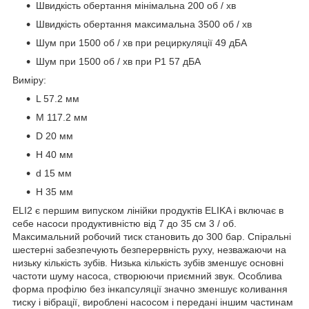
Швидкість обертання мінімальна 200 об / хв
Швидкість обертання максимальна 3500 об / хв
Шум при 1500 об / хв при рециркуляції 49 дБА
Шум при 1500 об / хв при P1 57 дБА
Виміру:
L 57.2 мм
M 117.2 мм
D 20 мм
H 40 мм
d 15 мм
H 35 мм
ELI2 є першим випуском лінійки продуктів ELIKA і включає в
себе насоси продуктивністю від 7 до 35 см 3 / об.
Максимальний робочий тиск становить до 300 бар. Спіральні
шестерні забезпечують безперервність руху, незважаючи на
низьку кількість зубів. Низька кількість зубів зменшує основні
частоти шуму насоса, створюючи приємний звук. Особлива
форма профілю без інкапсуляції значно зменшує коливання
тиску і вібрації, вироблені насосом і передані іншим частинам