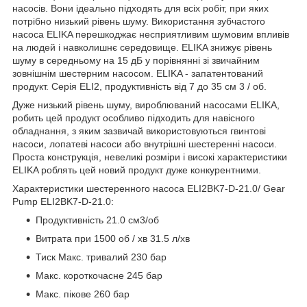
насосів. Вони ідеально підходять для всіх робіт, при яких
потрібно низький рівень шуму. Використання зубчастого
насоса ELIKA перешкоджає несприятливим шумовим впливів
на людей і навколишнє середовище. ELIKA знижує рівень
шуму в середньому на 15 дБ у порівнянні зі звичайним
зовнішнім шестерним насосом. ELIKA - запатентований
продукт. Серія ELI2, продуктивність від 7 до 35 см 3 / об.
Дуже низький рівень шуму, вироблюваний насосами ELIKA,
робить цей продукт особливо підходить для навісного
обладнання, з яким зазвичай використовуються гвинтові
насоси, лопатеві насоси або внутрішні шестеренні насоси.
Проста конструкція, невеликі розміри і високі характеристики
ELIKA роблять цей новий продукт дуже конкурентними.
Характеристики шестеренного насоса ELI2BK7-D-21.0/ Gear
Pump ELI2BK7-D-21.0:
Продуктивність 21.0 см3/об
Витрата при 1500 об / хв 31.5 л/хв
Тиск Макс. тривалий 230 бар
Макс. короткочасне 245 бар
Макс. пікове 260 бар