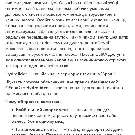
системи, зменшуючи шум. Осьові силові і спіральні зубці
оптимально збалансовані по всіх робочих умовах за
допомогою системи осьової компенсації, вбудованою в
кришку насоса. Особливі зони компенсації у фланці і кришці,
ізольовані спеціальними прокладками, посиленими
антиекструзією, забезпечують повністю вільне осьове і
радіальне переміщення втулок. Таким чином, внутрішня витік
різко знижується, забезпечуючи дуже хороші об'ємні і
механічні характеристики насоса, а також правильне
змащування рухомих частин насоса. Насоси ELIKA доступні
як в односпрямованому напрямку за годинниковою стрілкою,
так і проти годинникової стрілки.
Hydrolider
— найбільший гіпермаркет техніки в Україні!
Шукаєте потужне обладнання, яке працює безвідмовно?
Обирайте
Hydrolider
— лідера на ринку аграрної техніки та
промислового обладнання!
Чому обирають саме нас:
Найбільший асортимент
— тисячі товарів для
гідравлічних систем, агросектору, промисловості або
бізнесу. Усе в одному місці!
Гарантована якість
— ми офіційні дилери провідних
світових брендів. Пропонуємо лише перевірену техніку,