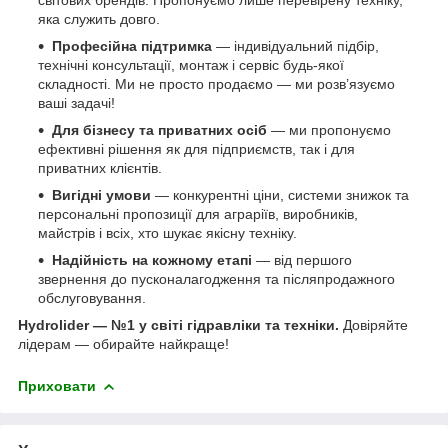
яка служить довго.
Професійна підтримка
— індивідуальний підбір,
технічні консультації, монтаж і сервіс будь-якої
складності. Ми не просто продаємо — ми розв’язуємо
ваші задачі!
Для бізнесу та приватних осіб
— ми пропонуємо
ефективні рішення як для підприємств, так і для
приватних клієнтів.
Вигідні умови
— конкурентні ціни, системи знижок та
персональні пропозиції для аграріїв, виробників,
майстрів і всіх, хто шукає якісну техніку.
Надійність на кожному етапі
— від першого
звернення до пусконалагодження та післяпродажного
обслуговування.
Hydrolider — №1 у світі гідравліки та техніки.
Довіряйте
лідерам — обирайте найкраще!
Приховати