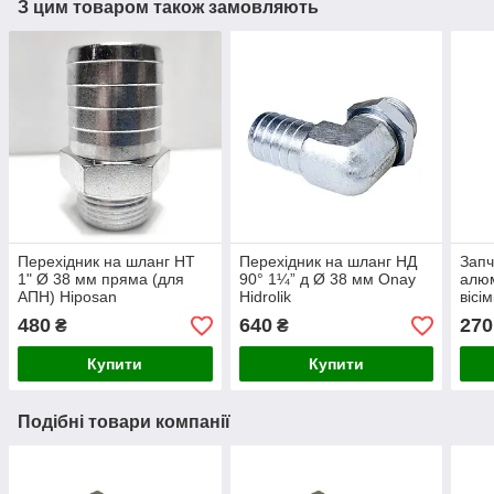
З цим товаром також замовляють
Перехідник на шланг НТ
Перехідник на шланг НД
Запч
1" Ø 38 мм пряма (для
90° 1¼” д Ø 38 мм Onay
алюм
АПН) Hiposan
Hidrolik
вісі
Maki
480
640
270
₴
₴
Купити
Купити
Подібні товари компанії