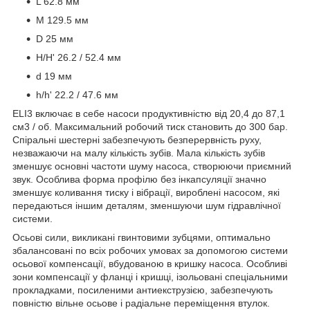
L 62.8 мм
M 129.5 мм
D 25 мм
H/H' 26.2 / 52.4 мм
d 19 мм
h/h' 22.2 / 47.6 мм
ELI3 включає в себе насоси продуктивністю від 20,4 до 87,1
см3 / об. Максимальний робочий тиск становить до 300 бар.
Спіральні шестерні забезпечують безперервність руху,
незважаючи на малу кількість зубів. Мала кількість зубів
зменшує основні частоти шуму насоса, створюючи приємний
звук. Особлива форма профілю без інкапсуляції значно
зменшує коливання тиску і вібрації, вироблені насосом, які
передаються іншим деталям, зменшуючи шум гідравлічної
системи.
Осьові сили, викликані гвинтовими зубцями, оптимально
збалансовані по всіх робочих умовах за допомогою системи
осьової компенсації, вбудованою в кришку насоса. Особливі
зони компенсації у фланці і кришці, ізольовані спеціальними
прокладками, посиленими антиекструзією, забезпечують
повністю вільне осьове і радіальне переміщення втулок.