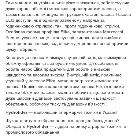
Таким чином, внутрішня витік різко знижується, забезпечуючи
дуже хороші об'ємні і механічні характеристики насоса, а
також правильне змащування рухомих частин насоса. Насоси
ELI3 доступні як в однонаправленому напрямі за
годинниковою стрілкою, так і проти годинникової стрілки.
Особлива форма профілю Elika, запатентована Marzocchi
Pompe, усуває явище інкапсуляції, типове для звичайних
шестеренних насосів, видаляючи джерело основної причини
шуму і вібрацій.
Конструкція насоса мінімізує внутрішній витік, максимізуючи
об'ємну ефективність за будь-яких умов. Ця особливість
робить насос Elika придатним для роботи з низькою
швидкістю та високим тиском. Внутрішній витік, практично
усунений у насосах Elika, може перегрівати компоненти
насоса. Порівнюючи характеристики насоса Elika з іншими
типами об'ємних насосів, можна побачити, що вони мають
дуже широкий діапазон застосувань завдяки швидкості
обертання, робочому тиску та діапазону в'язкості.
Hydrolider
— найбільший гіпермаркет техніки в Україні!
Шукаєте потужне обладнання, яке працює безвідмовно?
Обирайте
Hydrolider
— лідера на ринку аграрної техніки та
промислового обладнання!