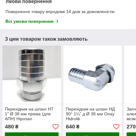
Умови повернення
Повернення товару впродовж 14 днів за домовленістю
Всі умови повернення
З цим товаром також замовляють
Перехідник на шланг НТ
Перехідник на шланг НД
Запч
1" Ø 38 мм пряма (для
90° 1¼” д Ø 38 мм Onay
алюм
АПН) Hiposan
Hidrolik
вісі
Maki
480
640
270
₴
₴