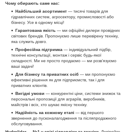
Чому обирають саме нас:
Найбільший асортимент
— тисячі товарів для
гідравлічних систем, агросектору, промисловості або
бізнесу. Усе в одному місці!
Гарантована якість
— ми офіційні дилери провідних
світових брендів. Пропонуємо лише перевірену техніку,
яка служить довго.
Професійна підтримка
— індивідуальний підбір,
технічні консультації, монтаж і сервіс будь-якої
складності. Ми не просто продаємо — ми розв’язуємо
ваші задачі!
Для бізнесу та приватних осіб
— ми пропонуємо
ефективні рішення як для підприємств, так і для
приватних клієнтів.
Вигідні умови
— конкурентні ціни, системи знижок та
персональні пропозиції для аграріїв, виробників,
майстрів і всіх, хто шукає якісну техніку.
Надійність на кожному етапі
— від першого
звернення до пусконалагодження та післяпродажного
обслуговування.
Hydrolider — №1 у світі гідравліки та техніки.
Довіряйте