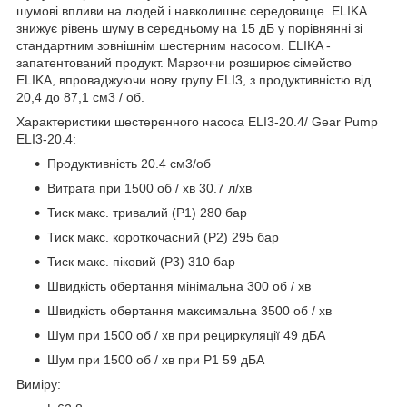
шумові впливи на людей і навколишнє середовище. ELIKA
знижує рівень шуму в середньому на 15 дБ у порівнянні зі
стандартним зовнішнім шестерним насосом. ELIKA -
запатентований продукт. Марзоччи розширює сімейство
ELIKA, впроваджуючи нову групу ELI3, з продуктивністю від
20,4 до 87,1 см3 / об.
Характеристики шестеренного насоса ELI3-20.4/ Gear Pump
ELI3-20.4:
Продуктивність 20.4 см3/об
Витрата при 1500 об / хв 30.7 л/хв
Тиск макс. тривалий (Р1) 280 бар
Тиск макс. короткочасний (Р2) 295 бар
Тиск макс. піковий (Р3) 310 бар
Швидкість обертання мінімальна 300 об / хв
Швидкість обертання максимальна 3500 об / хв
Шум при 1500 об / хв при рециркуляції 49 дБА
Шум при 1500 об / хв при P1 59 дБА
Виміру: