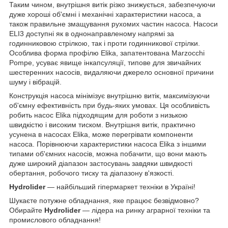
Таким чином, внутрішня витік різко знижується, забезпечуючи
дуже хороші об'ємні і механічні характеристики насоса, а
також правильне змащування рухомих частин насоса. Насоси
ELI3 доступні як в однонаправленому напрямі за
годинниковою стрілкою, так і проти годинникової стрілки.
Особлива форма профілю Elika, запатентована Marzocchi
Pompe, усуває явище інкапсуляції, типове для звичайних
шестеренних насосів, видаляючи джерело основної причини
шуму і вібрацій.
Конструкція насоса мінімізує внутрішню витік, максимізуючи
об'ємну ефективність при будь-яких умовах. Ця особливість
робить насос Elika підходящим для роботи з низькою
швидкістю і високим тиском. Внутрішня витік, практично
усунена в насосах Elika, може перегрівати компоненти
насоса. Порівнюючи характеристики насоса Elika з іншими
типами об'ємних насосів, можна побачити, що вони мають
дуже широкий діапазон застосувань завдяки швидкості
обертання, робочого тиску та діапазону в'язкості.
Hydrolider
— найбільший гіпермаркет техніки в Україні!
Шукаєте потужне обладнання, яке працює безвідмовно?
Обирайте
Hydrolider
— лідера на ринку аграрної техніки та
промислового обладнання!