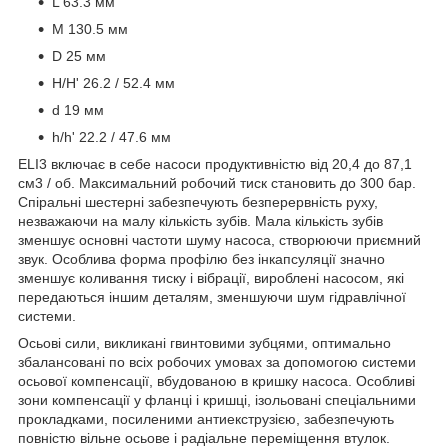
L 63.3 мм
M 130.5 мм
D 25 мм
H/H' 26.2 / 52.4 мм
d 19 мм
h/h' 22.2 / 47.6 мм
ELI3 включає в себе насоси продуктивністю від 20,4 до 87,1
см3 / об. Максимальний робочий тиск становить до 300 бар.
Спіральні шестерні забезпечують безперервність руху,
незважаючи на малу кількість зубів. Мала кількість зубів
зменшує основні частоти шуму насоса, створюючи приємний
звук. Особлива форма профілю без інкапсуляції значно
зменшує коливання тиску і вібрації, вироблені насосом, які
передаються іншим деталям, зменшуючи шум гідравлічної
системи.
Осьові сили, викликані гвинтовими зубцями, оптимально
збалансовані по всіх робочих умовах за допомогою системи
осьової компенсації, вбудованою в кришку насоса. Особливі
зони компенсації у фланці і кришці, ізольовані спеціальними
прокладками, посиленими антиекструзією, забезпечують
повністю вільне осьове і радіальне переміщення втулок.