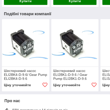
Купити
Купити
Подібні товари компанії
Шестерневий насос
Шестерневий насос
Шес
ELI2BK4-D-9.6/ Gear Pump
ELI2BK1-D-9.6 / Gear
ELI3
ELI2BK4-D-9.6
Pump ELI2BK1-D-9.6
ELI3
Ціну уточнюйте
Ціну уточнюйте
Цін
Про нас