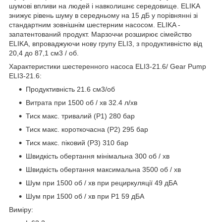
шумові впливи на людей і навколишнє середовище. ELIKA
знижує рівень шуму в середньому на 15 дБ у порівнянні зі
стандартним зовнішнім шестерним насосом. ELIKA -
запатентований продукт. Марзоччи розширює сімейство
ELIKA, впроваджуючи нову групу ELI3, з продуктивністю від
20,4 до 87,1 см3 / об.
Характеристики шестеренного насоса ELI3-21.6/ Gear Pump
ELI3-21.6:
Продуктивність 21.6 см3/об
Витрата при 1500 об / хв 32.4 л/хв
Тиск макс. тривалий (Р1) 280 бар
Тиск макс. короткочасна (Р2) 295 бар
Тиск макс. піковий (Р3) 310 бар
Швидкість обертання мінімальна 300 об / хв
Швидкість обертання максимальна 3500 об / хв
Шум при 1500 об / хв при рециркуляції 49 дБА
Шум при 1500 об / хв при P1 59 дБА
Виміру: