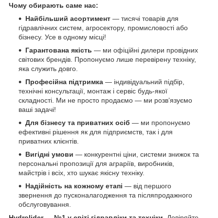
Чому обирають саме нас:
Найбільший асортимент
— тисячі товарів для
гідравлічних систем, агросектору, промисловості або
бізнесу. Усе в одному місці!
Гарантована якість
— ми офіційні дилери провідних
світових брендів. Пропонуємо лише перевірену техніку,
яка служить довго.
Професійна підтримка
— індивідуальний підбір,
технічні консультації, монтаж і сервіс будь-якої
складності. Ми не просто продаємо — ми розв’язуємо
ваші задачі!
Для бізнесу та приватних осіб
— ми пропонуємо
ефективні рішення як для підприємств, так і для
приватних клієнтів.
Вигідні умови
— конкурентні ціни, системи знижок та
персональні пропозиції для аграріїв, виробників,
майстрів і всіх, хто шукає якісну техніку.
Надійність на кожному етапі
— від першого
звернення до пусконалагодження та післяпродажного
обслуговування.
Hydrolider — №1 у світі гідравліки та техніки.
Довіряйте