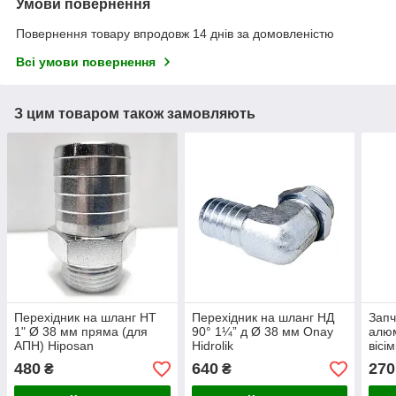
Умови повернення
Повернення товару впродовж 14 днів за домовленістю
Всі умови повернення
З цим товаром також замовляють
Перехідник на шланг НТ
Перехідник на шланг НД
Запч
1" Ø 38 мм пряма (для
90° 1¼” д Ø 38 мм Onay
алюм
АПН) Hiposan
Hidrolik
вісі
Maki
480
640
270
₴
₴