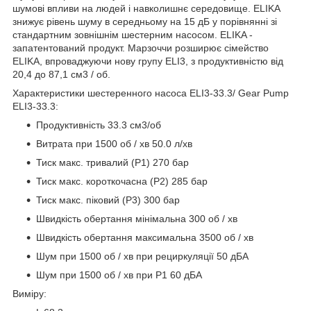
шумові впливи на людей і навколишнє середовище. ELIKA
знижує рівень шуму в середньому на 15 дБ у порівнянні зі
стандартним зовнішнім шестерним насосом. ELIKA -
запатентований продукт. Марзоччи розширює сімейство
ELIKA, впроваджуючи нову групу ELI3, з продуктивністю від
20,4 до 87,1 см3 / об.
Характеристики шестеренного насоса ELI3-33.3/ Gear Pump
ELI3-33.3:
Продуктивність 33.3 см3/об
Витрата при 1500 об / хв 50.0 л/хв
Тиск макс. тривалий (Р1) 270 бар
Тиск макс. короткочасна (Р2) 285 бар
Тиск макс. піковий (Р3) 300 бар
Швидкість обертання мінімальна 300 об / хв
Швидкість обертання максимальна 3500 об / хв
Шум при 1500 об / хв при рециркуляції 50 дБА
Шум при 1500 об / хв при P1 60 дБА
Виміру: