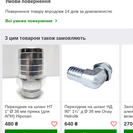
Умови повернення
Повернення товару впродовж 14 днів за домовленістю
Всі умови повернення
З цим товаром також замовляють
Перехідник на шланг НТ
Перехідник на шланг НД
Запч
1" Ø 38 мм пряма (для
90° 1¼” д Ø 38 мм Onay
алюм
АПН) Hiposan
Hidrolik
вісі
Maki
480
640
270
₴
₴