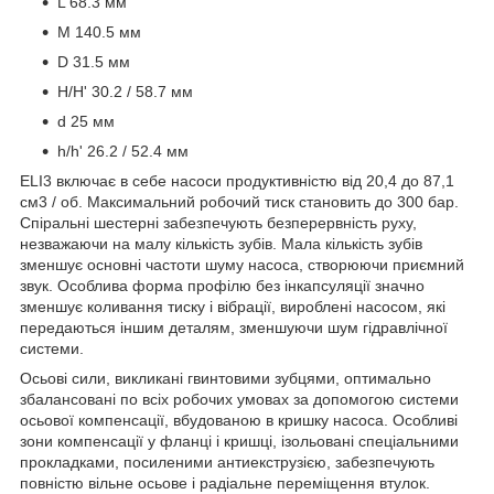
L 68.3 мм
M 140.5 мм
D 31.5 мм
H/H' 30.2 / 58.7 мм
d 25 мм
h/h' 26.2 / 52.4 мм
ELI3 включає в себе насоси продуктивністю від 20,4 до 87,1
см3 / об. Максимальний робочий тиск становить до 300 бар.
Спіральні шестерні забезпечують безперервність руху,
незважаючи на малу кількість зубів. Мала кількість зубів
зменшує основні частоти шуму насоса, створюючи приємний
звук. Особлива форма профілю без інкапсуляції значно
зменшує коливання тиску і вібрації, вироблені насосом, які
передаються іншим деталям, зменшуючи шум гідравлічної
системи.
Осьові сили, викликані гвинтовими зубцями, оптимально
збалансовані по всіх робочих умовах за допомогою системи
осьової компенсації, вбудованою в кришку насоса. Особливі
зони компенсації у фланці і кришці, ізольовані спеціальними
прокладками, посиленими антиекструзією, забезпечують
повністю вільне осьове і радіальне переміщення втулок.