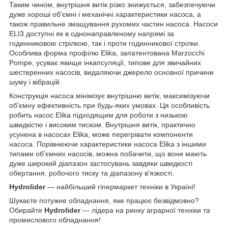
Таким чином, внутрішня витік різко знижується, забезпечуючи
дуже хороші об'ємні і механічні характеристики насоса, а
також правильне змащування рухомих частин насоса. Насоси
ELI3 доступні як в однонаправленому напрямі за
годинниковою стрілкою, так і проти годинникової стрілки.
Особлива форма профілю Elika, запатентована Marzocchi
Pompe, усуває явище інкапсуляції, типове для звичайних
шестеренних насосів, видаляючи джерело основної причини
шуму і вібрацій.
Конструкція насоса мінімізує внутрішню витік, максимізуючи
об'ємну ефективність при будь-яких умовах. Ця особливість
робить насос Elika підходящим для роботи з низькою
швидкістю і високим тиском. Внутрішня витік, практично
усунена в насосах Elika, може перегрівати компоненти
насоса. Порівнюючи характеристики насоса Elika з іншими
типами об'ємних насосів, можна побачити, що вони мають
дуже широкий діапазон застосувань завдяки швидкості
обертання, робочого тиску та діапазону в'язкості.
Hydrolider
— найбільший гіпермаркет техніки в Україні!
Шукаєте потужне обладнання, яке працює безвідмовно?
Обирайте
Hydrolider
— лідера на ринку аграрної техніки та
промислового обладнання!