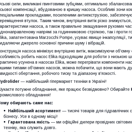
сьові сили, викликані гвинтовими зубцями, оптимально збалансова
сьової компенсації, вбудованою в кришку насоса. Особливі зони ком
пеціальними прокладками, посиленими антиекструзією, забезпечуют
ереміщення втулок. Таким чином, внутрішня витік різко знижується,
арактеристики насоса, а також правильне змащування рухомих част
днонаправленому напрямі за годинниковою стрілкою, так і проти 
lika, запатентована Marzocchi Pompe, усуває явище інкапсуляції, 
идаляючи джерело основної причини шуму і вібрацій.
онструкція насоса мінімізує внутрішню витік, максимізуючи об'ємну
собливість робить насос Elika підходящим для роботи з низькою шв
рактично усунена в насосах Elika, може перегрівати компоненти на
ншими типами об'ємних насосів, можна побачити, що вони мають д
видкості обертання, робочого тиску та діапазону в'язкості.
ydrolider
— найбільший гіпермаркет техніки в Україні!
укаєте потужне обладнання, яке працює безвідмовно? Обирайте
ромислового обладнання!
Чому обирають саме нас:
Найбільший асортимент
— тисячі товарів для гідравлічних 
бізнесу. Усе в одному місці!
Гарантована якість
— ми офіційні дилери провідних світови
техніку, яка служить довго.