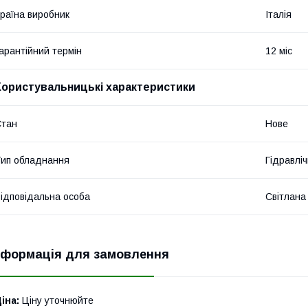
раїна виробник
Італія
арантійний термін
12 міс
Користувальницькі характеристики
Стан
Нове
ип обладнання
Гідравліч
ідповідальна особа
Світлана
нформація для замовлення
іна:
Ціну уточнюйте