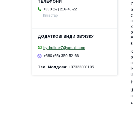
О
+380 (67) 216-43-22
о
с
Київстар
п
х
о
E
в
hydrolider7@gmail.com
К
+380 (66) 350-52-66
о
п
Тел. Молдова
+37322803105
і
ш
H
Ш
п