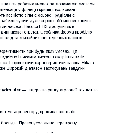
ні по всіх робочих умовах за допомогою системи
пенсації у фланці і кришці, ізольовані
ь повністю вільне осьове і радіальне
 забезпечуючи дуже хороші об'ємні і механічні
ин насоса. Насоси ELI3 доступні як в
годинникової стрілки. Особлива форма профілю
типове для звичайних шестеренних насосів,
 ефективність при будь-яких умовах. Ця
идкістю і високим тиском. Внутрішня витік,
соса. Порівнюючи характеристики насоса Elika з
уже широкий діапазон застосувань завдяки
Hydrolider
— лідера на ринку аграрної техніки та
систем, агросектору, промисловості або
х брендів. Пропонуємо лише перевірену