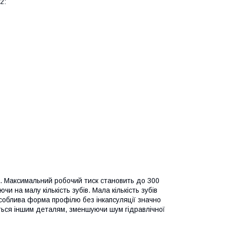
2:
об. Максимальний робочий тиск становить до 300
и на малу кількість зубів. Мала кількість зубів
соблива форма профілю без інкапсуляції значно
ються іншим деталям, зменшуючи шум гідравлічної