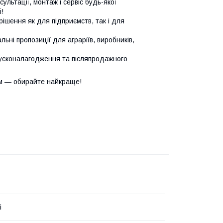
сультації, монтаж і сервіс будь-якої
!
ішення як для підприємств, так і для
ьні пропозиції для аграріїв, виробників,
усконалагодження та післяпродажного
м — обирайте найкраще!
i