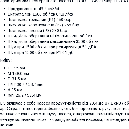
арактеристики шестеренного насоса ELI3-43.2/ Gear Pump ELI3-43.
Продуктивність 43.2 см3/об
Витрата при 1500 об / хв 64.8 л/хв
Тиск макс. тривалий (Р1) 250 бар
Тиск макс. короткочасна (Р2) 265 бар
Тиск макс. піковий (Р3) 280 бар
Швидкість обертання мінімальна 200 об / хв
Швидкість обертання максимальна 3500 об / хв
Шум при 1500 об / хв при рециркуляції 51 дБА
Шум при 1500 об / хв при P1 61 дб
иміру:
L 72.5 мм
M 149.0 мм
D 31.5 мм
H/H' 30.2 / 58.7 мм
d 25 мм
h/h' 26.2 / 52.4 мм
LI3 включає в себе насоси продуктивністю від 20,4 до 87,1 см3 / 
ар. Спіральні шестерні забезпечують безперервність руху, незважаюч
меншує основні частоти шуму насоса, створюючи приємний звук. О
меншує коливання тиску і вібрації, вироблені насосом, які переда
истеми.