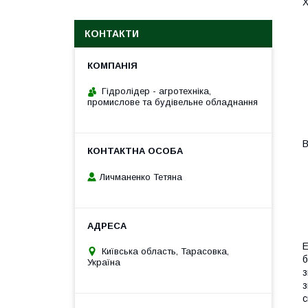
Х
КОНТАКТИ
Гідролідер - агротехніка,
промислове та будівельне обладнання
В
Личманенко Тетяна
E
Київська область, Тарасовка,
б
Україна
з
з
с