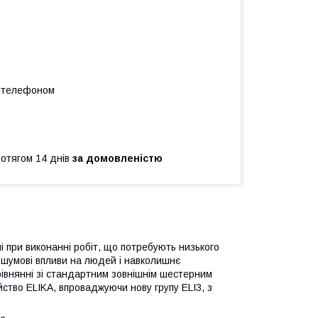
а телефоном
ротягом 14 днів
за домовленістю
і при виконанні робіт, що потребують низького
і шумові впливи на людей і навколишнє
івнянні зі стандартним зовнішнім шестерним
ство ELIKA, впроваджуючи нову групу ELI3, з