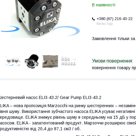
В наявності
+380 (67) 216-43-22
Київстар
Замовлення тільки з
повернення товару п
естерневий насос ELI3-43.2/ Gear Pump ELI3-43.2
LIKA – нова пропозиція Marzocchi на ринку шестеренних – незамінн
івня шуму. Використання зубчастого насоса ELIKA усуває негативн
ередовище. ELIKA знижує рівень шуму в середньому на 15 дБ у пор
асосом. ELIKA - запатентований продукт. Марзоччи розширює сімей
родуктивністю від 20,4 до 87,1 см3 / об.