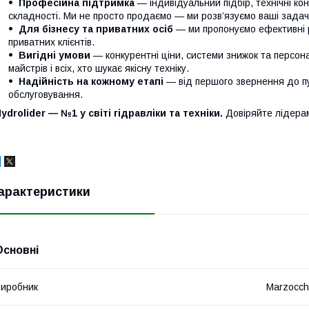
Професійна підтримка
— індивідуальний підбір, технічні кон
складності. Ми не просто продаємо — ми розв’язуємо ваші задачі
Для бізнесу та приватних осіб
— ми пропонуємо ефективні р
приватних клієнтів.
Вигідні умови
— конкурентні ціни, системи знижок та персонал
майстрів і всіх, хто шукає якісну техніку.
Надійність на кожному етапі
— від першого звернення до п
обслуговування.
ydrolider — №1 у світі гідравліки та техніки.
Довіряйте лідера
арактеристики
Основні
иробник
Marzocch