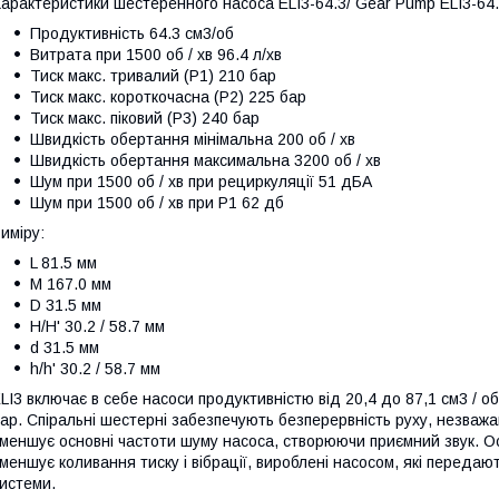
арактеристики шестеренного насоса ELI3-64.3/ Gear Pump ELI3-64.
Продуктивність 64.3 см3/об
Витрата при 1500 об / хв 96.4 л/хв
Тиск макс. тривалий (Р1) 210 бар
Тиск макс. короткочасна (Р2) 225 бар
Тиск макс. піковий (Р3) 240 бар
Швидкість обертання мінімальна 200 об / хв
Швидкість обертання максимальна 3200 об / хв
Шум при 1500 об / хв при рециркуляції 51 дБА
Шум при 1500 об / хв при P1 62 дб
иміру:
L 81.5 мм
M 167.0 мм
D 31.5 мм
H/H' 30.2 / 58.7 мм
d 31.5 мм
h/h' 30.2 / 58.7 мм
LI3 включає в себе насоси продуктивністю від 20,4 до 87,1 см3 / 
ар. Спіральні шестерні забезпечують безперервність руху, незважаюч
меншує основні частоти шуму насоса, створюючи приємний звук. О
меншує коливання тиску і вібрації, вироблені насосом, які переда
истеми.