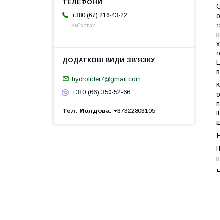
О
+380 (67) 216-43-22
о
с
Київстар
п
х
о
E
в
hydrolider7@gmail.com
К
+380 (66) 350-52-66
о
п
Тел. Молдова
+37322803105
і
ш
H
Ш
п