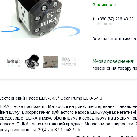
В наявності
+380 (67) 216-43-22
Київстар
Замовлення тільки з
повернення товару п
естерневий насос ELI3-64.3/ Gear Pump ELI3-64.3
LIKA – нова пропозиція Marzocchi на ринку шестеренних – незамінн
івня шуму. Використання зубчастого насоса ELIKA усуває негативн
ередовище. ELIKA знижує рівень шуму в середньому на 15 дБ у пор
асосом. ELIKA - запатентований продукт. Марзоччи розширює сімей
родуктивністю від 20,4 до 87,1 см3 / об.