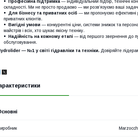
Професійна підтримка
— індивідуальний підбір, технічні кон
складності. Ми не просто продаємо — ми розв’язуємо ваші задачі
Для бізнесу та приватних осіб
— ми пропонуємо ефективні р
приватних клієнтів.
Вигідні умови
— конкурентні ціни, системи знижок та персонал
майстрів і всіх, хто шукає якісну техніку.
Надійність на кожному етапі
— від першого звернення до п
обслуговування.
ydrolider — №1 у світі гідравліки та техніки.
Довіряйте лідера
арактеристики
Основні
иробник
Marzocch