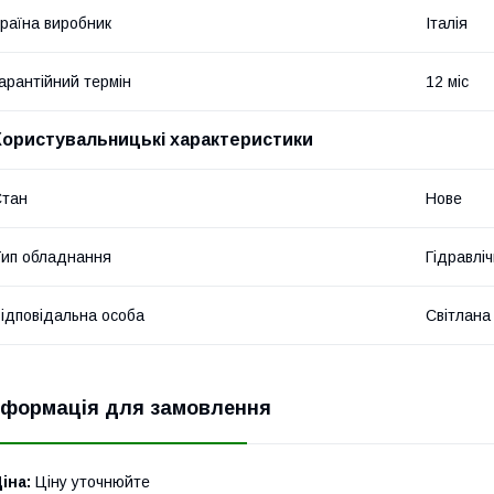
раїна виробник
Італія
арантійний термін
12 міс
Користувальницькі характеристики
Стан
Нове
ип обладнання
Гідравліч
ідповідальна особа
Світлана
нформація для замовлення
іна:
Ціну уточнюйте