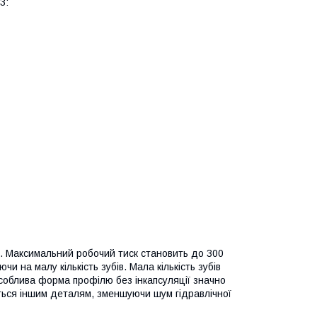
3:
об. Максимальний робочий тиск становить до 300
и на малу кількість зубів. Мала кількість зубів
соблива форма профілю без інкапсуляції значно
ються іншим деталям, зменшуючи шум гідравлічної