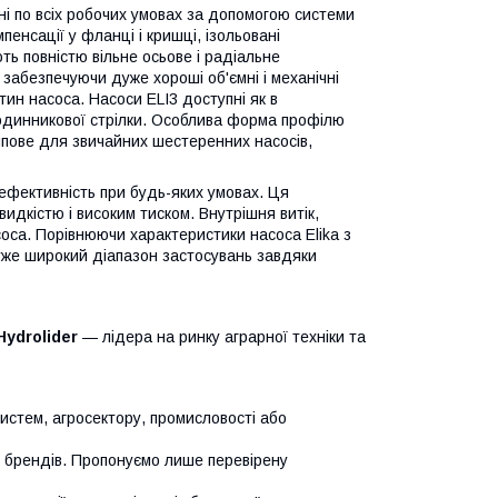
ні по всіх робочих умовах за допомогою системи
пенсації у фланці і кришці, ізольовані
ь повністю вільне осьове і радіальне
 забезпечуючи дуже хороші об'ємні і механічні
ин насоса. Насоси ELI3 доступні як в
годинникової стрілки. Особлива форма профілю
типове для звичайних шестеренних насосів,
 ефективність при будь-яких умовах. Ця
идкістю і високим тиском. Внутрішня витік,
соса. Порівнюючи характеристики насоса Elika з
уже широкий діапазон застосувань завдяки
Hydrolider
— лідера на ринку аграрної техніки та
систем, агросектору, промисловості або
х брендів. Пропонуємо лише перевірену