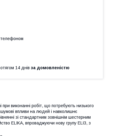
а телефоном
ротягом 14 днів
за домовленістю
і при виконанні робіт, що потребують низького
і шумові впливи на людей і навколишнє
івнянні зі стандартним зовнішнім шестерним
ство ELIKA, впроваджуючи нову групу ELI3, з