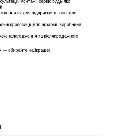
сультації, монтаж і сервіс будь-якої
!
ішення як для підприємств, так і для
ьні пропозиції для аграріїв, виробників,
усконалагодження та післяпродажного
м — обирайте найкраще!
i