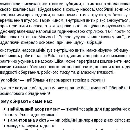
сьові сили, викликані гвинтовими зубцями, оптимально збалансова
сьової компенсації, вбудованою в кришку насоса. Особливі зони ком
пеціальними прокладками, посиленими антиекструзією, забезпечуют
ереміщення втулок. Таким чином, внутрішня витік різко знижується,
арактеристики насоса, а також правильне змащування рухомих част
днонаправленому напрямі за годинниковою стрілкою, так і проти 
lika, запатентована Marzocchi Pompe, усуває явище інкапсуляції, 
идаляючи джерело основної причини шуму і вібрацій.
онструкція насоса мінімізує внутрішню витік, максимізуючи об'ємну
собливість робить насос Elika підходящим для роботи з низькою шв
рактично усунена в насосах Elika, може перегрівати компоненти на
ншими типами об'ємних насосів, можна побачити, що вони мають д
видкості обертання, робочого тиску та діапазону в'язкості.
ydrolider
— найбільший гіпермаркет техніки в Україні!
укаєте потужне обладнання, яке працює безвідмовно? Обирайте
ромислового обладнання!
Чому обирають саме нас:
Найбільший асортимент
— тисячі товарів для гідравлічних 
бізнесу. Усе в одному місці!
Гарантована якість
— ми офіційні дилери провідних світови
техніку, яка служить довго.