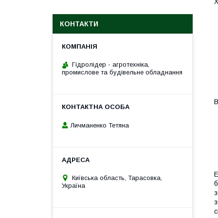
Х
КОНТАКТИ
Гідролідер - агротехніка,
промислове та будівельне обладнання
В
Личманенко Тетяна
E
Київська область, Тарасовка,
б
Україна
з
з
с