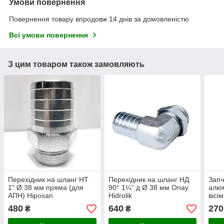
Умови повернення
Повернення товару впродовж 14 днів за домовленістю
Всі умови повернення
З цим товаром також замовляють
Перехідник на шланг НТ
Перехідник на шланг НД
Запч
1" Ø 38 мм пряма (для
90° 1¼” д Ø 38 мм Onay
алюм
АПН) Hiposan
Hidrolik
вісі
Maki
480
640
270
₴
₴