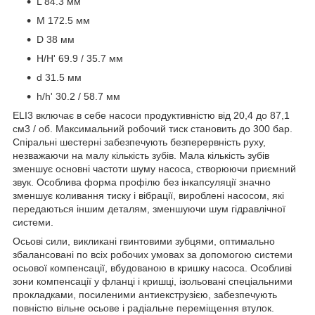
L 84.3 мм
M 172.5 мм
D 38 мм
H/H' 69.9 / 35.7 мм
d 31.5 мм
h/h' 30.2 / 58.7 мм
ELI3 включає в себе насоси продуктивністю від 20,4 до 87,1
см3 / об. Максимальний робочий тиск становить до 300 бар.
Спіральні шестерні забезпечують безперервність руху,
незважаючи на малу кількість зубів. Мала кількість зубів
зменшує основні частоти шуму насоса, створюючи приємний
звук. Особлива форма профілю без інкапсуляції значно
зменшує коливання тиску і вібрації, вироблені насосом, які
передаються іншим деталям, зменшуючи шум гідравлічної
системи.
Осьові сили, викликані гвинтовими зубцями, оптимально
збалансовані по всіх робочих умовах за допомогою системи
осьової компенсації, вбудованою в кришку насоса. Особливі
зони компенсації у фланці і кришці, ізольовані спеціальними
прокладками, посиленими антиекструзією, забезпечують
повністю вільне осьове і радіальне переміщення втулок.