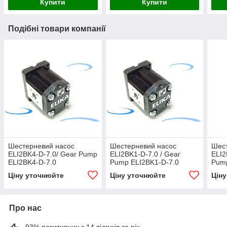
Купити
Купити
Подібні товари компанії
Шестерневий насос
Шестерневий насос
Шес
ELI2BK4-D-7.0/ Gear Pump
ELI2BK1-D-7.0 / Gear
ELI2
ELI2BK4-D-7.0
Pump ELI2BK1-D-7.0
Pump
Ціну уточнюйте
Ціну уточнюйте
Цін
Про нас