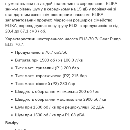
шумові впливи на людей і навколишнє середовище. ELIKA
знижує рівень шуму в середньому на 15 дБ у порівнянні зі
стандартним зовнішнім шестерним насосом. ELIKA -
запатентований продукт. Марзоччи розширює сімейство
ELIKA, впроваджуючи нову групу ELI3, з продуктивністю від
20,4 до 87,1 см3 / об.
Характеристики шестеренного насоса ELI3-70.7/ Gear Pump
ELI3-70.7:
Продуктивність 70.7 см3/об
Витрата при 1500 об / хв 106.0 л/хв
Тиск макс. тривалий (Р1) 200 бар
Тиск макс. короткочасна (Р2) 215 бар
Тиск макс. піковий (Р3) 230 бар
Швидкість обертання мінімальна 200 об / хв
Швидкість обертання максимальна 2900 об / хв
Шум при 1500 об / хв при рециркуляції 52 дБА
Шум при 1500 об / хв при P1 63 дБА
Виміру: