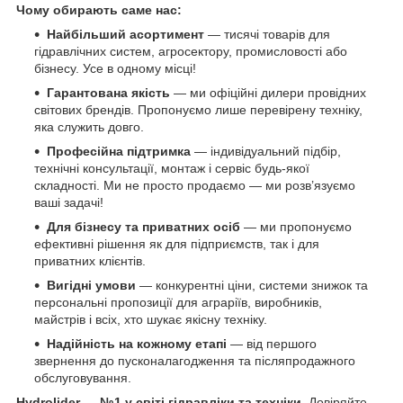
Чому обирають саме нас:
Найбільший асортимент
— тисячі товарів для
гідравлічних систем, агросектору, промисловості або
бізнесу. Усе в одному місці!
Гарантована якість
— ми офіційні дилери провідних
світових брендів. Пропонуємо лише перевірену техніку,
яка служить довго.
Професійна підтримка
— індивідуальний підбір,
технічні консультації, монтаж і сервіс будь-якої
складності. Ми не просто продаємо — ми розв’язуємо
ваші задачі!
Для бізнесу та приватних осіб
— ми пропонуємо
ефективні рішення як для підприємств, так і для
приватних клієнтів.
Вигідні умови
— конкурентні ціни, системи знижок та
персональні пропозиції для аграріїв, виробників,
майстрів і всіх, хто шукає якісну техніку.
Надійність на кожному етапі
— від першого
звернення до пусконалагодження та післяпродажного
обслуговування.
Hydrolider — №1 у світі гідравліки та техніки.
Довіряйте