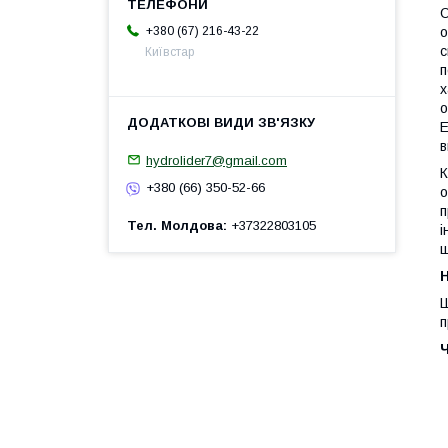
О
+380 (67) 216-43-22
о
с
Київстар
п
х
о
E
в
hydrolider7@gmail.com
К
+380 (66) 350-52-66
о
п
Тел. Молдова
+37322803105
і
ш
H
Ш
п