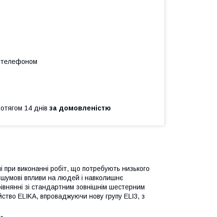
а телефоном
ротягом 14 днів
за домовленістю
і при виконанні робіт, що потребують низького
і шумові впливи на людей і навколишнє
івнянні зі стандартним зовнішнім шестерним
ство ELIKA, впроваджуючи нову групу ELI3, з