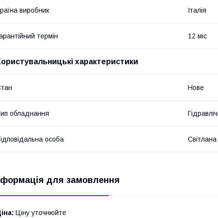
раїна виробник
Італія
арантійний термін
12 міс
Користувальницькі характеристики
Стан
Нове
ип обладнання
Гідравліч
ідповідальна особа
Світлана
нформація для замовлення
іна:
Ціну уточнюйте