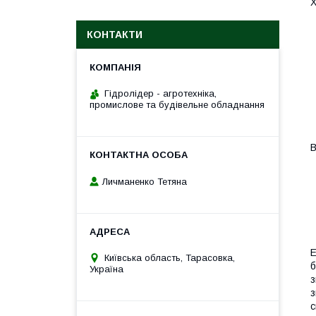
Х
КОНТАКТИ
Гідролідер - агротехніка,
промислове та будівельне обладнання
В
Личманенко Тетяна
E
Київська область, Тарасовка,
б
Україна
з
з
с