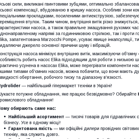
сьові сили, викликані гвинтовими зубцями, оптимально збалансова
сьової компенсації, вбудованою в кришку насоса. Особливі зони ком
пеціальними прокладками, посиленими антиекструзією, забезпечуют
ереміщення втулок. Таким чином, внутрішня витік різко знижується,
арактеристики насоса, а також правильне змащування рухомих част
днонаправленому напрямі за годинниковою стрілкою, так і проти 
lika, запатентована Marzocchi Pompe, усуває явище інкапсуляції, 
идаляючи джерело основної причини шуму і вібрацій.
онструкція насоса мінімізує внутрішню витік, максимізуючи об'ємну
собливість робить насос Elika підходящим для роботи з низькою шв
рактично усунена в насосах Elika, може перегрівати компоненти на
ншими типами об'ємних насосів, можна побачити, що вони мають д
видкості обертання, робочого тиску та діапазону в'язкості.
ydrolider
— найбільший гіпермаркет техніки в Україні!
укаєте потужне обладнання, яке працює безвідмовно? Обирайте
ромислового обладнання!
Чому обирають саме нас:
Найбільший асортимент
— тисячі товарів для гідравлічних 
бізнесу. Усе в одному місці!
Гарантована якість
— ми офіційні дилери провідних світови
техніку, яка служить довго.