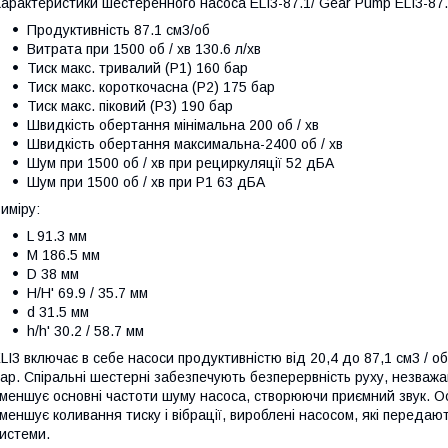
арактеристики шестеренного насоса ELI3-87.1/ Gear Pump ELI3-87.
Продуктивність 87.1 см3/об
Витрата при 1500 об / хв 130.6 л/хв
Тиск макс. тривалий (Р1) 160 бар
Тиск макс. короткочасна (Р2) 175 бар
Тиск макс. піковий (Р3) 190 бар
Швидкість обертання мінімальна 200 об / хв
Швидкість обертання максимальна-2400 об / хв
Шум при 1500 об / хв при рециркуляції 52 дБА
Шум при 1500 об / хв при P1 63 дБА
иміру:
L 91.3 мм
M 186.5 мм
D 38 мм
H/H' 69.9 / 35.7 мм
d 31.5 мм
h/h' 30.2 / 58.7 мм
LI3 включає в себе насоси продуктивністю від 20,4 до 87,1 см3 / 
ар. Спіральні шестерні забезпечують безперервність руху, незважаюч
меншує основні частоти шуму насоса, створюючи приємний звук. О
меншує коливання тиску і вібрації, вироблені насосом, які переда
истеми.