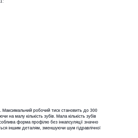
1:
об. Максимальний робочий тиск становить до 300
и на малу кількість зубів. Мала кількість зубів
соблива форма профілю без інкапсуляції значно
ються іншим деталям, зменшуючи шум гідравлічної