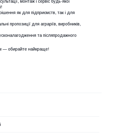
сультації, монтаж і сервіс будь-якої
!
ішення як для підприємств, так і для
ьні пропозиції для аграріїв, виробників,
усконалагодження та післяпродажного
м — обирайте найкраще!
i