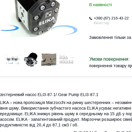
В наявності
+380 (67) 216-43-22
Київстар
Замовлення тільки з
повернення товару п
естерневий насос ELI3-87.1/ Gear Pump ELI3-87.1
LIKA – нова пропозиція Marzocchi на ринку шестеренних – незамінн
івня шуму. Використання зубчастого насоса ELIKA усуває негативн
ередовище. ELIKA знижує рівень шуму в середньому на 15 дБ у пор
асосом. ELIKA - запатентований продукт. Марзоччи розширює сімей
родуктивністю від 20,4 до 87,1 см3 / об.