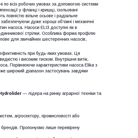
ні по всіх робочих умовах за допомогою системи
пенсації у фланці і кришці, ізольовані
ь повністю вільне осьове і радіальне
 забезпечуючи дуже хороші об'ємні і механічні
ин насоса. Насоси ELI3 доступні як в
годинникової стрілки. Особлива форма профілю
типове для звичайних шестеренних насосів,
 ефективність при будь-яких умовах. Ця
идкістю і високим тиском. Внутрішня витік,
соса. Порівнюючи характеристики насоса Elika з
уже широкий діапазон застосувань завдяки
Hydrolider
— лідера на ринку аграрної техніки та
систем, агросектору, промисловості або
х брендів. Пропонуємо лише перевірену