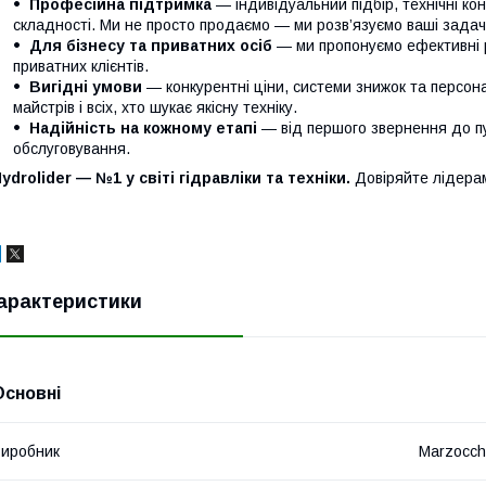
Професійна підтримка
— індивідуальний підбір, технічні кон
складності. Ми не просто продаємо — ми розв’язуємо ваші задачі
Для бізнесу та приватних осіб
— ми пропонуємо ефективні р
приватних клієнтів.
Вигідні умови
— конкурентні ціни, системи знижок та персонал
майстрів і всіх, хто шукає якісну техніку.
Надійність на кожному етапі
— від першого звернення до п
обслуговування.
ydrolider — №1 у світі гідравліки та техніки.
Довіряйте лідера
арактеристики
Основні
иробник
Marzocch