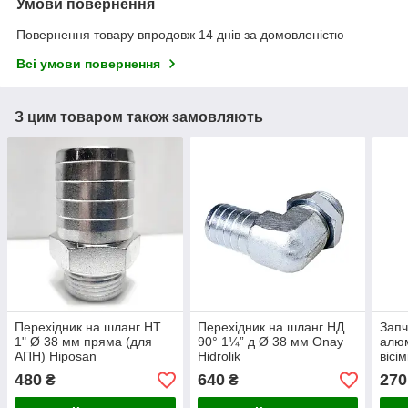
Умови повернення
Повернення товару впродовж 14 днів за домовленістю
Всі умови повернення
З цим товаром також замовляють
Перехідник на шланг НТ
Перехідник на шланг НД
Запч
1" Ø 38 мм пряма (для
90° 1¼” д Ø 38 мм Onay
алюм
АПН) Hiposan
Hidrolik
вісі
Maki
480
640
270
₴
₴