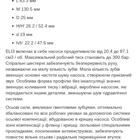
L 63.3 мм
M 130.5 мм
D 25 мм
H/H' 26.2 / 52.4 мм
d 19 мм
h/h' 22.2 / 47.6 мм
ELI3 включає в себе насоси продуктивністю від 20,4 до 87,1
см3 / об. Максимальний робочий тиск становить до 300 бар.
Спіральні шестерні забезпечують безперервність руху,
незважаючи на малу кількість зубів. Мала кількість зубів
зменшує основні частоти шуму насоса, створюючи приємний
звук. Особлива форма профілю без інкапсуляції значно
зменшує коливання тиску і вібрації, вироблені насосом, які
передаються іншим деталям, зменшуючи шум гідравлічної
системи.
Осьові сили, викликані гвинтовими зубцями, оптимально
збалансовані по всіх робочих умовах за допомогою системи
осьової компенсації, вбудованою в кришку насоса. Особливі
зони компенсації у фланці і кришці, ізольовані спеціальними
прокладками, посиленими антиекструзією, забезпечують
повністю вільне осьове і радіальне переміщення втулок.