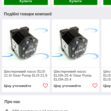
Купити
Купити
Подібні товари компанії
Шестерневий насос ELI3-
Шестерневий насос
Шес
21.6/ Gear Pump ELI3-21.6
ELI3A-20.4/ Gear Pump
ELI3
ELI3A-20.4
ELI3
Ціну уточнюйте
Ціну уточнюйте
Цін
Про нас