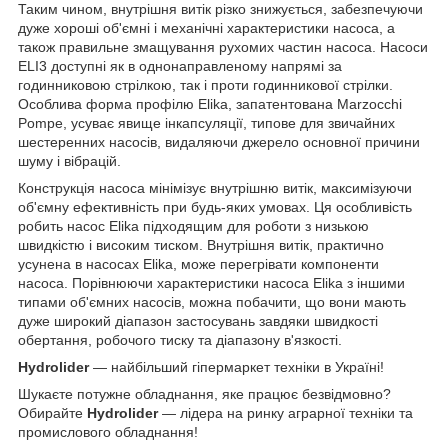
Таким чином, внутрішня витік різко знижується, забезпечуючи
дуже хороші об'ємні і механічні характеристики насоса, а
також правильне змащування рухомих частин насоса. Насоси
ELI3 доступні як в однонаправленому напрямі за
годинниковою стрілкою, так і проти годинникової стрілки.
Особлива форма профілю Elika, запатентована Marzocchi
Pompe, усуває явище інкапсуляції, типове для звичайних
шестеренних насосів, видаляючи джерело основної причини
шуму і вібрацій.
Конструкція насоса мінімізує внутрішню витік, максимізуючи
об'ємну ефективність при будь-яких умовах. Ця особливість
робить насос Elika підходящим для роботи з низькою
швидкістю і високим тиском. Внутрішня витік, практично
усунена в насосах Elika, може перегрівати компоненти
насоса. Порівнюючи характеристики насоса Elika з іншими
типами об'ємних насосів, можна побачити, що вони мають
дуже широкий діапазон застосувань завдяки швидкості
обертання, робочого тиску та діапазону в'язкості.
Hydrolider
— найбільший гіпермаркет техніки в Україні!
Шукаєте потужне обладнання, яке працює безвідмовно?
Обирайте
Hydrolider
— лідера на ринку аграрної техніки та
промислового обладнання!