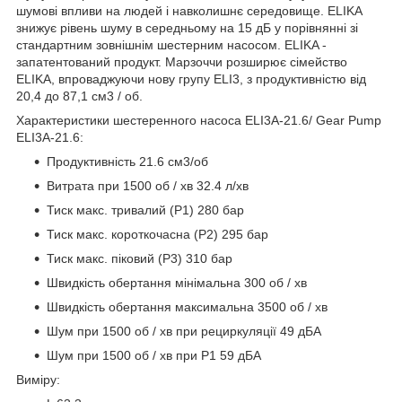
шумові впливи на людей і навколишнє середовище. ELIKA
знижує рівень шуму в середньому на 15 дБ у порівнянні зі
стандартним зовнішнім шестерним насосом. ELIKA -
запатентований продукт. Марзоччи розширює сімейство
ELIKA, впроваджуючи нову групу ELI3, з продуктивністю від
20,4 до 87,1 см3 / об.
Характеристики шестеренного насоса ELI3A-21.6/ Gear Pump
ELI3A-21.6:
Продуктивність 21.6 см3/об
Витрата при 1500 об / хв 32.4 л/хв
Тиск макс. тривалий (Р1) 280 бар
Тиск макс. короткочасна (Р2) 295 бар
Тиск макс. піковий (Р3) 310 бар
Швидкість обертання мінімальна 300 об / хв
Швидкість обертання максимальна 3500 об / хв
Шум при 1500 об / хв при рециркуляції 49 дБА
Шум при 1500 об / хв при P1 59 дБА
Виміру: