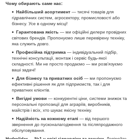
Чому обирають саме нас:
Найбільший асортимент
— тисячі товарів для
гідравлічних систем, агросектору, промисловості або
бізнесу. Усе в одному місці!
Гарантована якість
— ми офіційні дилери провідних
світових брендів. Пропонуємо лише перевірену техніку,
яка служить довго.
Професійна підтримка
— індивідуальний підбір,
технічні консультації, монтаж і сервіс будь-якої
складності. Ми не просто продаємо — ми розв’язуємо
ваші задачі!
Для бізнесу та приватних осіб
— ми пропонуємо
ефективні рішення як для підприємств, так і для
приватних клієнтів.
Вигідні умови
— конкурентні ціни, системи знижок та
персональні пропозиції для аграріїв, виробників,
майстрів і всіх, хто шукає якісну техніку.
Надійність на кожному етапі
— від першого
звернення до пусконалагодження та післяпродажного
обслуговування.
Hydrolider — №1 у світі гідравліки та техніки.
Довіряйте