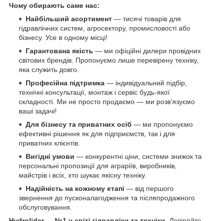
Чому обирають саме нас:
Найбільший асортимент
— тисячі товарів для
гідравлічних систем, агросектору, промисловості або
бізнесу. Усе в одному місці!
Гарантована якість
— ми офіційні дилери провідних
світових брендів. Пропонуємо лише перевірену техніку,
яка служить довго.
Професійна підтримка
— індивідуальний підбір,
технічні консультації, монтаж і сервіс будь-якої
складності. Ми не просто продаємо — ми розв’язуємо
ваші задачі!
Для бізнесу та приватних осіб
— ми пропонуємо
ефективні рішення як для підприємств, так і для
приватних клієнтів.
Вигідні умови
— конкурентні ціни, системи знижок та
персональні пропозиції для аграріїв, виробників,
майстрів і всіх, хто шукає якісну техніку.
Надійність на кожному етапі
— від першого
звернення до пусконалагодження та післяпродажного
обслуговування.
Hydrolider — №1 у світі гідравліки та техніки.
Довіряйте