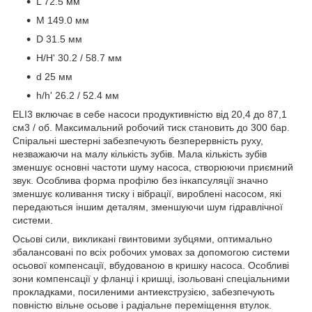
L 72.5 мм
M 149.0 мм
D 31.5 мм
H/H' 30.2 / 58.7 мм
d 25 мм
h/h' 26.2 / 52.4 мм
ELI3 включає в себе насоси продуктивністю від 20,4 до 87,1
см3 / об. Максимальний робочий тиск становить до 300 бар.
Спіральні шестерні забезпечують безперервність руху,
незважаючи на малу кількість зубів. Мала кількість зубів
зменшує основні частоти шуму насоса, створюючи приємний
звук. Особлива форма профілю без інкапсуляції значно
зменшує коливання тиску і вібрації, вироблені насосом, які
передаються іншим деталям, зменшуючи шум гідравлічної
системи.
Осьові сили, викликані гвинтовими зубцями, оптимально
збалансовані по всіх робочих умовах за допомогою системи
осьової компенсації, вбудованою в кришку насоса. Особливі
зони компенсації у фланці і кришці, ізольовані спеціальними
прокладками, посиленими антиекструзією, забезпечують
повністю вільне осьове і радіальне переміщення втулок.