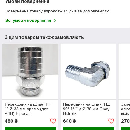
Умови повернення
Повернення товару впродовж 14 днів за домовленістю
Всі умови повернення
З цим товаром також замовляють
Перехідник на шланг НТ
Перехідник на шланг НД
Запч
1" Ø 38 мм пряма (для
90° 1¼” д Ø 38 мм Onay
алюм
АПН) Hiposan
Hidrolik
вісі
Maki
480
640
270
₴
₴