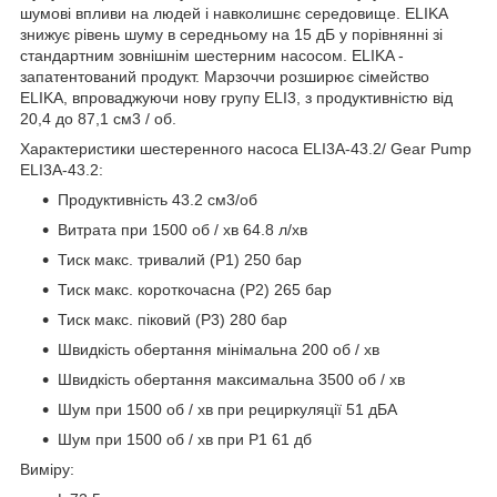
шумові впливи на людей і навколишнє середовище. ELIKA
знижує рівень шуму в середньому на 15 дБ у порівнянні зі
стандартним зовнішнім шестерним насосом. ELIKA -
запатентований продукт. Марзоччи розширює сімейство
ELIKA, впроваджуючи нову групу ELI3, з продуктивністю від
20,4 до 87,1 см3 / об.
Характеристики шестеренного насоса ELI3A-43.2/ Gear Pump
ELI3A-43.2:
Продуктивність 43.2 см3/об
Витрата при 1500 об / хв 64.8 л/хв
Тиск макс. тривалий (Р1) 250 бар
Тиск макс. короткочасна (Р2) 265 бар
Тиск макс. піковий (Р3) 280 бар
Швидкість обертання мінімальна 200 об / хв
Швидкість обертання максимальна 3500 об / хв
Шум при 1500 об / хв при рециркуляції 51 дБА
Шум при 1500 об / хв при P1 61 дб
Виміру: