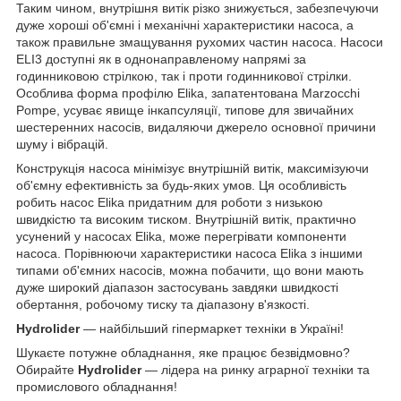
Таким чином, внутрішня витік різко знижується, забезпечуючи
дуже хороші об'ємні і механічні характеристики насоса, а
також правильне змащування рухомих частин насоса. Насоси
ELI3 доступні як в однонаправленому напрямі за
годинниковою стрілкою, так і проти годинникової стрілки.
Особлива форма профілю Elika, запатентована Marzocchi
Pompe, усуває явище інкапсуляції, типове для звичайних
шестеренних насосів, видаляючи джерело основної причини
шуму і вібрацій.
Конструкція насоса мінімізує внутрішній витік, максимізуючи
об'ємну ефективність за будь-яких умов. Ця особливість
робить насос Elika придатним для роботи з низькою
швидкістю та високим тиском. Внутрішній витік, практично
усунений у насосах Elika, може перегрівати компоненти
насоса. Порівнюючи характеристики насоса Elika з іншими
типами об'ємних насосів, можна побачити, що вони мають
дуже широкий діапазон застосувань завдяки швидкості
обертання, робочому тиску та діапазону в'язкості.
Hydrolider
— найбільший гіпермаркет техніки в Україні!
Шукаєте потужне обладнання, яке працює безвідмовно?
Обирайте
Hydrolider
— лідера на ринку аграрної техніки та
промислового обладнання!