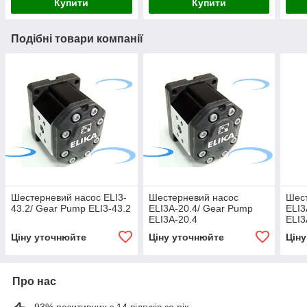
Купити
Купити
Подібні товари компанії
Шестерневий насос ELI3-
Шестерневий насос
Шес
43.2/ Gear Pump ELI3-43.2
ELI3A-20.4/ Gear Pump
ELI3
ELI3A-20.4
ELI3
Ціну уточнюйте
Ціну уточнюйте
Цін
Про нас