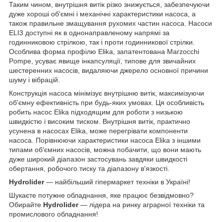
Таким чином, внутрішня витік різко знижується, забезпечуючи
дуже хороші об'ємні і механічні характеристики насоса, а
також правильне змащування рухомих частин насоса. Насоси
ELI3 доступні як в однонаправленому напрямі за
годинниковою стрілкою, так і проти годинникової стрілки.
Особлива форма профілю Elika, запатентована Marzocchi
Pompe, усуває явище інкапсуляції, типове для звичайних
шестеренних насосів, видаляючи джерело основної причини
шуму і вібрацій.
Конструкція насоса мінімізує внутрішню витік, максимізуючи
об'ємну ефективність при будь-яких умовах. Ця особливість
робить насос Elika підходящим для роботи з низькою
швидкістю і високим тиском. Внутрішня витік, практично
усунена в насосах Elika, може перегрівати компоненти
насоса. Порівнюючи характеристики насоса Elika з іншими
типами об'ємних насосів, можна побачити, що вони мають
дуже широкий діапазон застосувань завдяки швидкості
обертання, робочого тиску та діапазону в'язкості.
Hydrolider
— найбільший гіпермаркет техніки в Україні!
Шукаєте потужне обладнання, яке працює безвідмовно?
Обирайте
Hydrolider
— лідера на ринку аграрної техніки та
промислового обладнання!