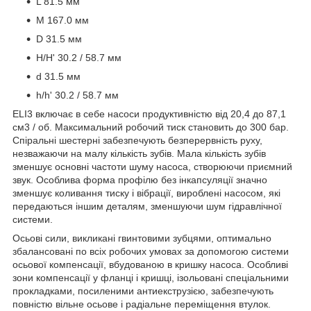
L 81.5 мм
M 167.0 мм
D 31.5 мм
H/H' 30.2 / 58.7 мм
d 31.5 мм
h/h' 30.2 / 58.7 мм
ELI3 включає в себе насоси продуктивністю від 20,4 до 87,1
см3 / об. Максимальний робочий тиск становить до 300 бар.
Спіральні шестерні забезпечують безперервність руху,
незважаючи на малу кількість зубів. Мала кількість зубів
зменшує основні частоти шуму насоса, створюючи приємний
звук. Особлива форма профілю без інкапсуляції значно
зменшує коливання тиску і вібрації, вироблені насосом, які
передаються іншим деталям, зменшуючи шум гідравлічної
системи.
Осьові сили, викликані гвинтовими зубцями, оптимально
збалансовані по всіх робочих умовах за допомогою системи
осьової компенсації, вбудованою в кришку насоса. Особливі
зони компенсації у фланці і кришці, ізольовані спеціальними
прокладками, посиленими антиекструзією, забезпечують
повністю вільне осьове і радіальне переміщення втулок.