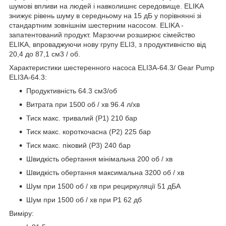
шумові впливи на людей і навколишнє середовище. ELIKA
знижує рівень шуму в середньому на 15 дБ у порівнянні зі
стандартним зовнішнім шестерним насосом. ELIKA -
запатентований продукт. Марзоччи розширює сімейство
ELIKA, впроваджуючи нову групу ELI3, з продуктивністю від
20,4 до 87,1 см3 / об.
Характеристики шестеренного насоса ELI3A-64.3/ Gear Pump
ELI3A-64.3:
Продуктивність 64.3 см3/об
Витрата при 1500 об / хв 96.4 л/хв
Тиск макс. тривалий (Р1) 210 бар
Тиск макс. короткочасна (Р2) 225 бар
Тиск макс. піковий (Р3) 240 бар
Швидкість обертання мінімальна 200 об / хв
Швидкість обертання максимальна 3200 об / хв
Шум при 1500 об / хв при рециркуляції 51 дБА
Шум при 1500 об / хв при P1 62 дб
Виміру: