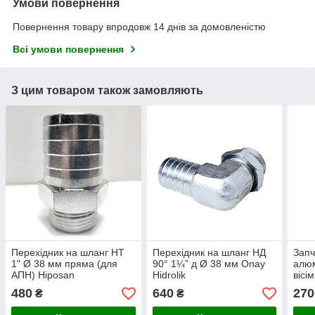
Умови повернення
Повернення товару впродовж 14 днів за домовленістю
Всі умови повернення
З цим товаром також замовляють
Перехідник на шланг НТ
Перехідник на шланг НД
Запч
1" Ø 38 мм пряма (для
90° 1¼” д Ø 38 мм Onay
алюм
АПН) Hiposan
Hidrolik
вісі
Maki
480
640
270
₴
₴