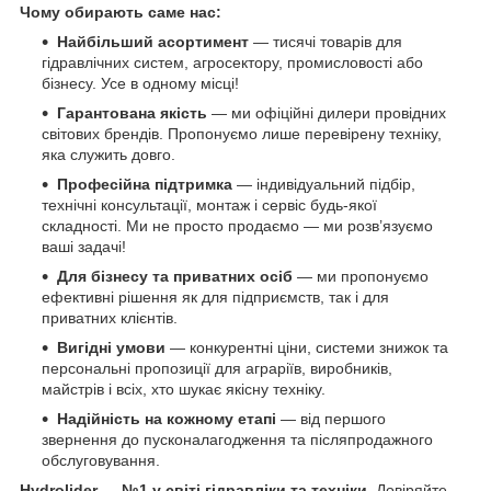
Чому обирають саме нас:
Найбільший асортимент
— тисячі товарів для
гідравлічних систем, агросектору, промисловості або
бізнесу. Усе в одному місці!
Гарантована якість
— ми офіційні дилери провідних
світових брендів. Пропонуємо лише перевірену техніку,
яка служить довго.
Професійна підтримка
— індивідуальний підбір,
технічні консультації, монтаж і сервіс будь-якої
складності. Ми не просто продаємо — ми розв’язуємо
ваші задачі!
Для бізнесу та приватних осіб
— ми пропонуємо
ефективні рішення як для підприємств, так і для
приватних клієнтів.
Вигідні умови
— конкурентні ціни, системи знижок та
персональні пропозиції для аграріїв, виробників,
майстрів і всіх, хто шукає якісну техніку.
Надійність на кожному етапі
— від першого
звернення до пусконалагодження та післяпродажного
обслуговування.
Hydrolider — №1 у світі гідравліки та техніки.
Довіряйте