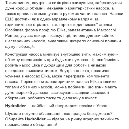
Таким чином, внутрішня витік різко знижується, забезпечуючи
дуже хороші об'ємні і механічні характеристики насоса, а
також правильне змащування рухомих частин насоса. Насоси
ELI3 доступні як в однонаправленому напрямі за
годинниковою стрілкою, так і проти годинникової стрілки.
Особлива форма профілю Elika, запатентована Marzocchi
Pompe, усуває явище інкапсуляції, типове для звичайних
шестеренних насосів, видаляючи джерело основної причини
шуму і вібрацій.
Конструкція насоса мінімізує внутрішню витік, максимізуючи
об'ємну ефективність при будь-яких умовах. Ця особливість
робить насос Elika підходящим для роботи з низькою
швидкістю і високим тиском. Внутрішня витік, практично
усунена в насосах Elika, може перегрівати компоненти
насоса. Порівнюючи характеристики насоса Elika з іншими
типами об'ємних насосів, можна побачити, що вони мають
дуже широкий діапазон застосувань завдяки швидкості
обертання, робочого тиску та діапазону в'язкості.
Hydrolider
— найбільший гіпермаркет техніки в Україні!
Шукаєте потужне обладнання, яке працює безвідмовно?
Обирайте
Hydrolider
— лідера на ринку аграрної техніки та
промислового обладнання!