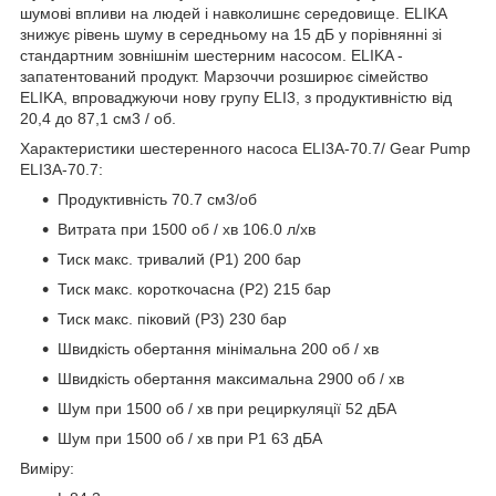
шумові впливи на людей і навколишнє середовище. ELIKA
знижує рівень шуму в середньому на 15 дБ у порівнянні зі
стандартним зовнішнім шестерним насосом. ELIKA -
запатентований продукт. Марзоччи розширює сімейство
ELIKA, впроваджуючи нову групу ELI3, з продуктивністю від
20,4 до 87,1 см3 / об.
Характеристики шестеренного насоса ELI3A-70.7/ Gear Pump
ELI3A-70.7:
Продуктивність 70.7 см3/об
Витрата при 1500 об / хв 106.0 л/хв
Тиск макс. тривалий (Р1) 200 бар
Тиск макс. короткочасна (Р2) 215 бар
Тиск макс. піковий (Р3) 230 бар
Швидкість обертання мінімальна 200 об / хв
Швидкість обертання максимальна 2900 об / хв
Шум при 1500 об / хв при рециркуляції 52 дБА
Шум при 1500 об / хв при P1 63 дБА
Виміру: