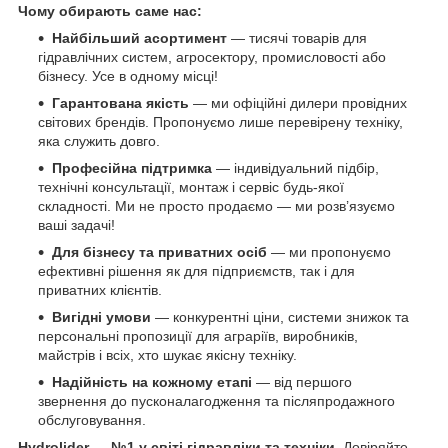
Чому обирають саме нас:
Найбільший асортимент
— тисячі товарів для
гідравлічних систем, агросектору, промисловості або
бізнесу. Усе в одному місці!
Гарантована якість
— ми офіційні дилери провідних
світових брендів. Пропонуємо лише перевірену техніку,
яка служить довго.
Професійна підтримка
— індивідуальний підбір,
технічні консультації, монтаж і сервіс будь-якої
складності. Ми не просто продаємо — ми розв’язуємо
ваші задачі!
Для бізнесу та приватних осіб
— ми пропонуємо
ефективні рішення як для підприємств, так і для
приватних клієнтів.
Вигідні умови
— конкурентні ціни, системи знижок та
персональні пропозиції для аграріїв, виробників,
майстрів і всіх, хто шукає якісну техніку.
Надійність на кожному етапі
— від першого
звернення до пусконалагодження та післяпродажного
обслуговування.
Hydrolider — №1 у світі гідравліки та техніки.
Довіряйте