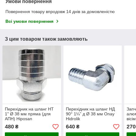
Умови повернення
Повернення товару впродовж 14 днів за домовленістю
Всі умови повернення
З цим товаром також замовляють
Перехідник на шланг НТ
Перехідник на шланг НД
Запч
1" Ø 38 мм пряма (для
90° 1¼” д Ø 38 мм Onay
алюм
АПН) Hiposan
Hidrolik
вісі
Maki
480
640
270
₴
₴