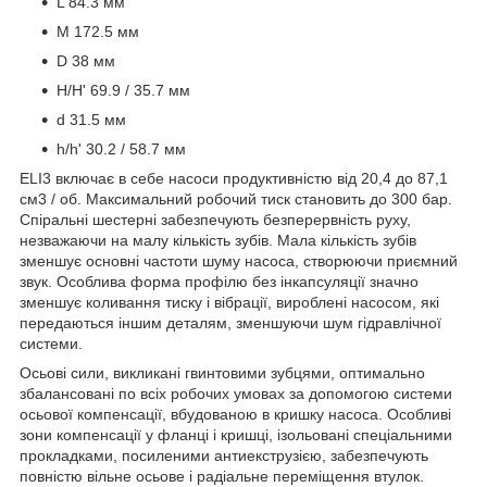
L 84.3 мм
M 172.5 мм
D 38 мм
H/H' 69.9 / 35.7 мм
d 31.5 мм
h/h' 30.2 / 58.7 мм
ELI3 включає в себе насоси продуктивністю від 20,4 до 87,1
см3 / об. Максимальний робочий тиск становить до 300 бар.
Спіральні шестерні забезпечують безперервність руху,
незважаючи на малу кількість зубів. Мала кількість зубів
зменшує основні частоти шуму насоса, створюючи приємний
звук. Особлива форма профілю без інкапсуляції значно
зменшує коливання тиску і вібрації, вироблені насосом, які
передаються іншим деталям, зменшуючи шум гідравлічної
системи.
Осьові сили, викликані гвинтовими зубцями, оптимально
збалансовані по всіх робочих умовах за допомогою системи
осьової компенсації, вбудованою в кришку насоса. Особливі
зони компенсації у фланці і кришці, ізольовані спеціальними
прокладками, посиленими антиекструзією, забезпечують
повністю вільне осьове і радіальне переміщення втулок.