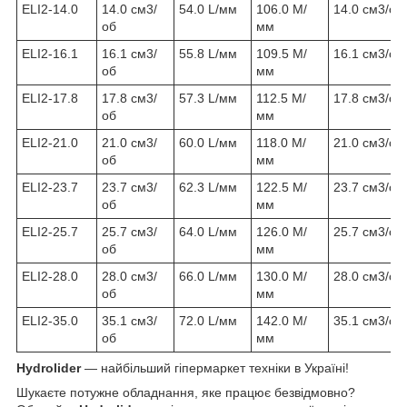
ELI2-14.0
14.0 см3/
54.0 L/мм
106.0 М/
14.0 см3/об
об
мм
ELI2-16.1
16.1 см3/
55.8 L/мм
109.5 М/
16.1 см3/об
об
мм
ELI2-17.8
17.8 см3/
57.3 L/мм
112.5 М/
17.8 см3/об
об
мм
ELI2-21.0
21.0 см3/
60.0 L/мм
118.0 М/
21.0 см3/об
об
мм
ELI2-23.7
23.7 см3/
62.3 L/мм
122.5 М/
23.7 см3/об
об
мм
ELI2-25.7
25.7 см3/
64.0 L/мм
126.0 М/
25.7 см3/об
об
мм
ELI2-28.0
28.0 см3/
66.0 L/мм
130.0 М/
28.0 см3/об
об
мм
ELI2-35.0
35.1 см3/
72.0 L/мм
142.0 М/
35.1 см3/об
об
мм
Hydrolider
— найбільший гіпермаркет техніки в Україні!
Шукаєте потужне обладнання, яке працює безвідмовно?