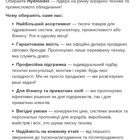
Обирайте
Hydrolider
— лідера на ринку аграрної техніки та
промислового обладнання!
Чому обирають саме нас:
Найбільший асортимент
— тисячі товарів для
гідравлічних систем, агросектору, промисловості або
бізнесу. Усе в одному місці!
Гарантована якість
— ми офіційні дилери провідних
світових брендів. Пропонуємо лише перевірену техніку,
яка служить довго.
Професійна підтримка
— індивідуальний підбір,
технічні консультації, монтаж і сервіс будь-якої
складності. Ми не просто продаємо — ми розв’язуємо
ваші задачі!
Для бізнесу та приватних осіб
— ми пропонуємо
ефективні рішення як для підприємств, так і для
приватних клієнтів.
Вигідні умови
— конкурентні ціни, системи знижок та
персональні пропозиції для аграріїв, виробників,
майстрів і всіх, хто шукає якісну техніку.
Надійність на кожному етапі
— від першого
звернення до пусконалагодження та післяпродажного