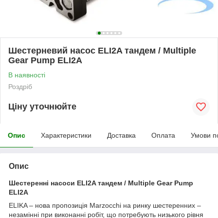
Шестерневий насос ELI2A тандем / Multiple
Gear Pump ELI2A
В наявності
Роздріб
Ціну уточнюйте
Опис
Характеристики
Доставка
Оплата
Умови п
Опис
Шестеренні насоси ELI2A тандем / Multiple Gear Pump
ELI2A
ELIKA – нова пропозиція Marzocchi на ринку шестеренних –
незамінні при виконанні робіт, що потребують низького рівня