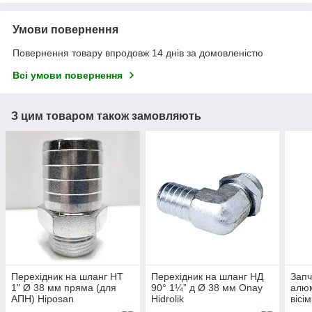
Умови повернення
Повернення товару впродовж 14 днів за домовленістю
Всі умови повернення
З цим товаром також замовляють
Перехідник на шланг НТ
Перехідник на шланг НД
Запч
1" Ø 38 мм пряма (для
90° 1¼” д Ø 38 мм Onay
алюм
АПН) Hiposan
Hidrolik
вісі
Maki