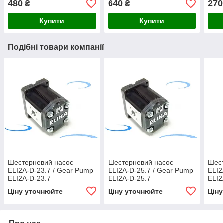
480
640
270
₴
₴
Купити
Купити
Подібні товари компанії
Шестерневий насос
Шестерневий насос
Шес
ELI2A-D-23.7 / Gear Pump
ELI2A-D-25.7 / Gear Pump
ELI2
ELI2A-D-23.7
ELI2A-D-25.7
ELI2
Ціну уточнюйте
Ціну уточнюйте
Цін