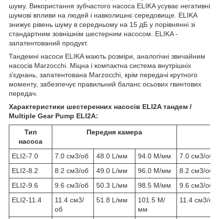
шуму. Використання зубчастого насоса ELIKA усуває негативні
шумові впливи на людей і навколишнє середовище. ELIKA
знижує рівень шуму в середньому на 15 дБ у порівнянні зі
стандартним зовнішнім шестерним насосом. ELIKA -
запатентований продукт.
Тандемні насоси ELIKA мають розміри, аналогічні звичайним
насосів Marzocchi. Міцна і компактна система внутрішніх
з'єднань, запатентована Marzocchi, крім передачі крутного
моменту, забезпечує правильний баланс осьових гвинтових
передач.
Характеристики шестеренних насосів ELI2A тандем /
Multiple Gear Pump ELI2A:
Тип
Передня камера
насоса
ELI2-7.0
7.0 см3/об
48.0 L/мм
94.0 М/мм
7.0 см3/об
ELI2-8.2
8.2 см3/об
49.0 L/мм
96.0 М/мм
8.2 см3/об
ELI2-9.6
9.6 см3/об
50.3 L/мм
98.5 М/мм
9.6 см3/об
ELI2-11.4
11.4 см3/
51.8 L/мм
101.5 М/
11.4 см3/об
об
мм