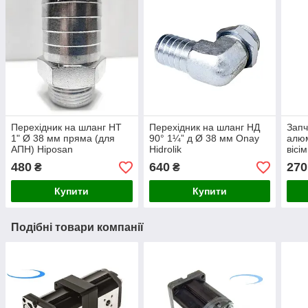
Перехідник на шланг НТ
Перехідник на шланг НД
Запч
1" Ø 38 мм пряма (для
90° 1¼” д Ø 38 мм Onay
алюм
АПН) Hiposan
Hidrolik
вісі
Maki
480
640
270
₴
₴
Купити
Купити
Подібні товари компанії