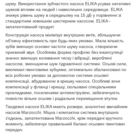
шуму. Використання зубчастого насоса ELIKA усуває негативні
шумові впливи на людей і навколишнє середовище. ELIKA
знижує рівень шуму в середньому на 15 дБ у порівнянні зі
стандартним зовнішнім шестерним насосом. ELIKA -
запатентований продукт.
Конструкція насоса мінімізує внутрішню витік, збільшуючи
об'ємну ефективність при будь-яких умовах. Мала кількість
зубів зменшує основні частоти шуму насоса, створюючи
приємний звук. Особлива форма профілю без інкапсуляції
значно зменшує коливання тиску і вібрації, вироблені
насосом, зменшуючи шум гідравлічної системи. Осьові сили,
викликані гвинтовими зубцями, оптимально збалансовані по
всіх робочих умовах за допомогою системи осьової
компенсації, вбудованою в кришку насоса. Особливі зони
компенсації у фланці і кришці, ізольовані спеціальними
прокладками, посиленими антиекструзією, забезпечують
повністю вільне осьове і радіальне переміщення втулок.
Тандемні насоси ELIKA мають розміри, аналогічні звичайним
насосів Marzocchi. Міцна і компактна система внутрішніх
з'єднань, запатентована Marzocchi, крім передачі крутного
моменту, забезпечує правильний баланс осьових гвинтових
передач.