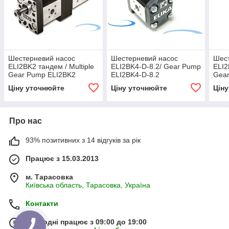
Шестерневий насос
Шестерневий насос
Шес
ELI2BK2 тандем / Multiple
ELI2BK4-D-8.2/ Gear Pump
ELI2
Gear Pump ELI2BK2
ELI2BK4-D-8.2
Gea
Ціну уточнюйте
Ціну уточнюйте
Цін
Про нас
93% позитивних з 14 відгуків за рік
Працює з 15.03.2013
м. Тарасовка
Київська область, Тарасовка, Україна
Контакти
Сьогодні працює з 09:00 до 19:00