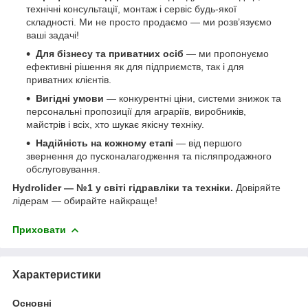
технічні консультації, монтаж і сервіс будь-якої
складності. Ми не просто продаємо — ми розв’язуємо
ваші задачі!
Для бізнесу та приватних осіб
— ми пропонуємо
ефективні рішення як для підприємств, так і для
приватних клієнтів.
Вигідні умови
— конкурентні ціни, системи знижок та
персональні пропозиції для аграріїв, виробників,
майстрів і всіх, хто шукає якісну техніку.
Надійність на кожному етапі
— від першого
звернення до пусконалагодження та післяпродажного
обслуговування.
Hydrolider — №1 у світі гідравліки та техніки.
Довіряйте
лідерам — обирайте найкраще!
Приховати
Характеристики
Основні