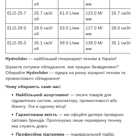
об
мм
ELI2-25.7
25.7 см3/
61.0 L/мм
123.0 М/
25.7 см3/об
об
мм
ELI2-28.0
28.0 см3/
63.0 L/мм
127.0 М/
28.0 см3/об
об
мм
ELI2-35.0
35.1 см3/
69.0 L/мм
139.0 М/
35.1 см3/об
об
мм
Hydrolider
— найбільший гіпермаркет техніки в Україні!
Шукаєте потужне обладнання, яке працює безвідмовно?
Обирайте
Hydrolider
— лідера на ринку аграрної техніки та
промислового обладнання!
Чому обирають саме нас:
Найбільший асортимент
— тисячі товарів для
гідравлічних систем, агросектору, промисловості або
бізнесу. Усе в одному місці!
Гарантована якість
— ми офіційні дилери провідних
світових брендів. Пропонуємо лише перевірену техніку,
яка служить довго.
Професійна підтримка
— індивідуальний підбір,