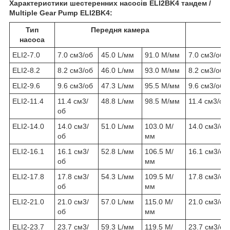
Характеристики шестеренних насосів ELI2BK4 тандем /
Multiple Gear Pump ELI2BK4:
Тип
Передня камера
насоса
ELI2-7.0
7.0 см3/об
45.0 L/мм
91.0 М/мм
7.0 см3/об
ELI2-8.2
8.2 см3/об
46.0 L/мм
93.0 М/мм
8.2 см3/об
ELI2-9.6
9.6 см3/об
47.3 L/мм
95.5 М/мм
9.6 см3/об
ELI2-11.4
11.4 см3/
48.8 L/мм
98.5 М/мм
11.4 см3/об
об
ELI2-14.0
14.0 см3/
51.0 L/мм
103.0 М/
14.0 см3/об
об
мм
ELI2-16.1
16.1 см3/
52.8 L/мм
106.5 М/
16.1 см3/об
об
мм
ELI2-17.8
17.8 см3/
54.3 L/мм
109.5 М/
17.8 см3/об
об
мм
ELI2-21.0
21.0 см3/
57.0 L/мм
115.0 М/
21.0 см3/об
об
мм
ELI2-23.7
23.7 см3/
59.3 L/мм
119.5 М/
23.7 см3/об