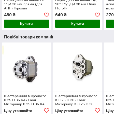
Перехідник на шланг НТ
Перехідник на шланг НД
Запч
1" Ø 38 мм пряма (для
90° 1¼” д Ø 38 мм Onay
алюм
АПН) Hiposan
Hidrolik
вісі
Maki
480
640
270
₴
₴
Купити
Купити
Подібні товари компанії
Шестеренний мікронасос
Шестерневий мікронасос
Шест
0.25 D 36 KA / Gear
K 0.25 D 30 / Gear
025 
Micropump 0.25 D 36 KA
Micropump K 0.25 D 30
Micr
Ціну уточнюйте
Ціну уточнюйте
Цін