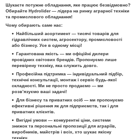
Шукаєте потужне обладнання, яке працює безвідмовно?
Обирайте
Hydrolider
— лідера на ринку аграрної техніки
та промислового обладнання!
Чому обирають саме нас:
Найбільший асортимент
— тисячі товарів для
гідравлічних систем, агросектору, промисловості
або бізнесу. Усе в одному місці!
Гарантована якість
— ми офіційні дилери
провідних світових брендів. Пропонуємо лише
перевірену техніку, яка служить довго.
Професійна підтримка
— індивідуальний підбір,
технічні консультації, монтаж і сервіс будь-якої
складності. Ми не просто продаємо — ми
розв’язуємо ваші задачі!
Для бізнесу та приватних осіб
— ми пропонуємо
ефективні рішення як для підприємств, так і для
приватних клієнтів.
Вигідні умови
— конкурентні ціни, системи
знижок та персональні пропозиції для аграріїв,
виробників, майстрів і всіх, хто шукає якісну
техніку.