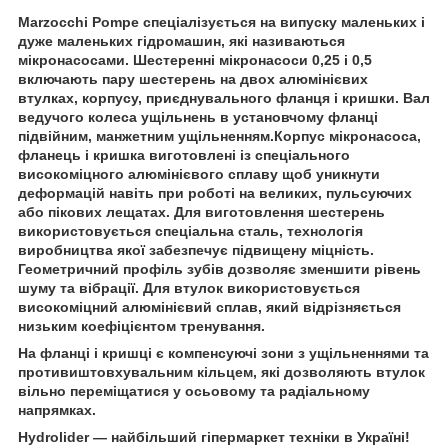
Marzocchi Pompe спеціалізується на випуску маленьких і
дуже маленьких гідромашин, які називаються
мікронасосами. Шестеренні мікронасоси 0,25 і 0,5
включають пару шестерень на двох алюмінієвих
втулках, корпусу, приєднувального фланця і кришки. Вал
ведучого колеса ущільнень в установчому фланці
підвійним, манжетним ущільненням.Корпус мікронасоса,
фланець і кришка виготовлені із спеціального
високоміцного алюмінієвого сплаву щоб уникнути
деформацій навіть при роботі на великих, пульсуючих
або пікових лещатах. Для виготовлення шестерень
використовується спеціальна сталь, технологія
виробництва якої забезпечує підвищену міцність.
Геометричний профіль зубів дозволяє зменшити рівень
шуму та вібрації. Для втулок використовується
високоміцний алюмінієвий сплав, який відрізняється
низьким коефіцієнтом тренування.
На фланці і кришці є компенсуючі зони з ущільненнями та
противиштовхувальним кільцем, які дозволяють втулок
вільно переміщатися у осьовому та радіальному
напрямках.
Hydrolider
— найбільший гіпермаркет техніки в Україні!