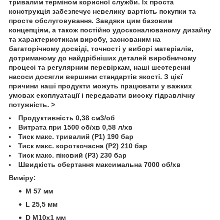
тривалим терміном корисної служби. Їх проста
конструкція забезпечує невелику вартість покупки та
просте обслуговування. Завдяки цим базовим
концепціям, а також постійно удосконалюваному дизайну
та характеристикам виробу, заснованим на
багаторічному досвіді, точності у виборі матеріалів,
дотриманому до найдрібніших деталей виробничому
процесі та регулярним перевіркам, наші шестеренні
насоси досягли вершини стандартів якості. З цієї
причини наші продукти можуть працювати у важких
умовах експлуатації і передавати високу гідравлічну
потужність. >
Продуктивність 0,38 см3/об
Витрата при 1500 об/хв 0,58 л/хв
Тиск макс. тривалий (Р1) 190 бар
Тиск макс. короткочасна (Р2) 210 бар
Тиск макс. піковий (Р3) 230 бар
Швидкість обертання максимальна 7000 об/хв
Виміру:
M 57 мм
L 25,5 мм
D М10х1 мм