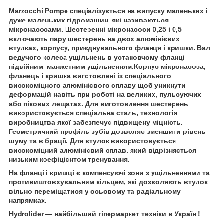
Marzocchi Pompe спеціалізується на випуску маленьких і
дуже маленьких гідромашин, які називаються
мікронасосами. Шестеренні мікронасоси 0,25 і 0,5
включають пару шестерень на двох алюмінієвих
втулках, корпусу, приєднувального фланця і кришки. Вал
ведучого колеса ущільнень в установчому фланці
підвійним, манжетним ущільненням.Корпус мікронасоса,
фланець і кришка виготовлені із спеціального
високоміцного алюмінієвого сплаву щоб уникнути
деформацій навіть при роботі на великих, пульсуючих
або пікових лещатах. Для виготовлення шестерень
використовується спеціальна сталь, технологія
виробництва якої забезпечує підвищену міцність.
Геометричний профіль зубів дозволяє зменшити рівень
шуму та вібрації. Для втулок використовується
високоміцний алюмінієвий сплав, який відрізняється
низьким коефіцієнтом тренування.
На фланці і кришці є компенсуючі зони з ущільненнями та
противиштовхувальним кільцем, які дозволяють втулок
вільно переміщатися у осьовому та радіальному
напрямках.
Hydrolider
— найбільший гіпермаркет техніки в Україні!