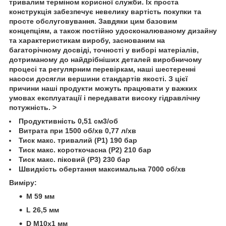
тривалим терміном корисної служби. Їх проста
конструкція забезпечує невелику вартість покупки та
просте обслуговування. Завдяки цим базовим
концепціям, а також постійно удосконалюваному дизайну
та характеристикам виробу, заснованим на
багаторічному досвіді, точності у виборі матеріалів,
дотриманому до найдрібніших деталей виробничому
процесі та регулярним перевіркам, наші шестеренні
насоси досягли вершини стандартів якості. З цієї
причини наші продукти можуть працювати у важких
умовах експлуатації і передавати високу гідравлічну
потужність. >
Продуктивність 0,51 см3/об
Витрата при 1500 об/хв 0,77 л/хв
Тиск макс. тривалий (Р1) 190 бар
Тиск макс. короткочасна (Р2) 210 бар
Тиск макс. піковий (Р3) 230 бар
Швидкість обертання максимальна 7000 об/хв
Виміру:
M 59 мм
L 26,5 мм
D М10х1 мм