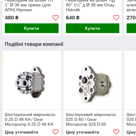
Перехідник на шланг НТ
Перехідник на шланг НД
Запч
1" Ø 38 мм пряма (для
90° 1¼” д Ø 38 мм Onay
алюм
АПН) Hiposan
Hidrolik
вісі
Maki
480
640
270
₴
₴
Купити
Купити
Подібні товари компанії
Шестеренний мікронасос
Шестерневий мікронасос
Шест
0.25 D 48 KA / Gear
025 D 60 / Gear
025 
Micropump 0.25 D 48 KA
Micropump 025 D 60
Micr
Ціну уточнюйте
Ціну уточнюйте
Цін