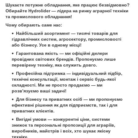
Шукаєте потужне обладнання, яке працює безвідмовно?
Обирайте
Hydrolider
— лідера на ринку аграрної техніки
та промислового обладнання!
Чому обирають саме нас:
Найбільший асортимент
— тисячі товарів для
гідравлічних систем, агросектору, промисловості
або бізнесу. Усе в одному місці!
Гарантована якість
— ми офіційні дилери
провідних світових брендів. Пропонуємо лише
перевірену техніку, яка служить довго.
Професійна підтримка
— індивідуальний підбір,
технічні консультації, монтаж і сервіс будь-якої
складності. Ми не просто продаємо — ми
розв’язуємо ваші задачі!
Для бізнесу та приватних осіб
— ми пропонуємо
ефективні рішення як для підприємств, так і для
приватних клієнтів.
Вигідні умови
— конкурентні ціни, системи
знижок та персональні пропозиції для аграріїв,
виробників, майстрів і всіх, хто шукає якісну
техніку.