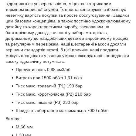
відрізняються універсальністю, міцністю та тривалим
терміном корисної служби. Їх проста конструкція забезпечує
невелику вартість покупки та просте обслуговування. Завдяки
цим базовим концепціям, а також постійно удосконалюваному
дизайну та характеристикам виробу, заснованим на
багаторічному досвіді, точності у виборі матеріалів,
дотриманому до найдрібніших деталей виробничому процесі
та регулярним перевіркам, наші шестеренні насоси досягли
вершини стандартів якості. З цієї причини наші продукти
можуть працювати у важких умовах експлуатації і передавати
високу гідравлічну потужність.
Продуктивність 0,88 см3/об
Витрата при 1500 об/хв 1,31 л/хв
Тиск макс. тривалий (Р1) 190 бар
Тиск макс. короткочасна (Р2) 210 бар
Тиск макс. піковий (Р3) 230 бар
Швидкість обертання максимальна 7000 об/хв
Виміру:
M 66 мм
L 30 мм