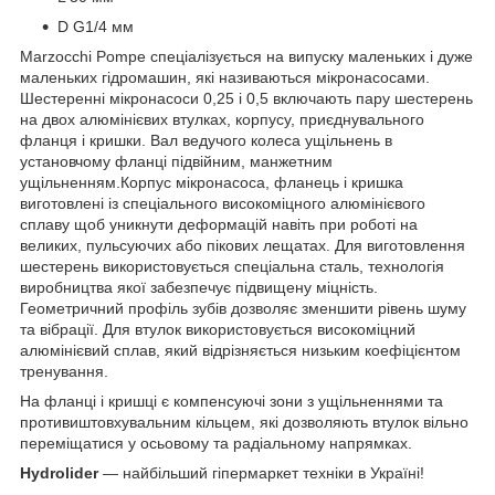
D G1/4 мм
Marzocchi Pompe спеціалізується на випуску маленьких і дуже
маленьких гідромашин, які називаються мікронасосами.
Шестеренні мікронасоси 0,25 і 0,5 включають пару шестерень
на двох алюмінієвих втулках, корпусу, приєднувального
фланця і кришки. Вал ведучого колеса ущільнень в
установчому фланці підвійним, манжетним
ущільненням.Корпус мікронасоса, фланець і кришка
виготовлені із спеціального високоміцного алюмінієвого
сплаву щоб уникнути деформацій навіть при роботі на
великих, пульсуючих або пікових лещатах. Для виготовлення
шестерень використовується спеціальна сталь, технологія
виробництва якої забезпечує підвищену міцність.
Геометричний профіль зубів дозволяє зменшити рівень шуму
та вібрації. Для втулок використовується високоміцний
алюмінієвий сплав, який відрізняється низьким коефіцієнтом
тренування.
На фланці і кришці є компенсуючі зони з ущільненнями та
противиштовхувальним кільцем, які дозволяють втулок вільно
переміщатися у осьовому та радіальному напрямках.
Hydrolider
— найбільший гіпермаркет техніки в Україні!