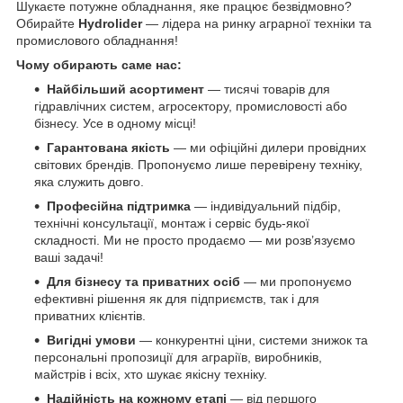
Шукаєте потужне обладнання, яке працює безвідмовно?
Обирайте
Hydrolider
— лідера на ринку аграрної техніки та
промислового обладнання!
Чому обирають саме нас:
Найбільший асортимент
— тисячі товарів для
гідравлічних систем, агросектору, промисловості або
бізнесу. Усе в одному місці!
Гарантована якість
— ми офіційні дилери провідних
світових брендів. Пропонуємо лише перевірену техніку,
яка служить довго.
Професійна підтримка
— індивідуальний підбір,
технічні консультації, монтаж і сервіс будь-якої
складності. Ми не просто продаємо — ми розв’язуємо
ваші задачі!
Для бізнесу та приватних осіб
— ми пропонуємо
ефективні рішення як для підприємств, так і для
приватних клієнтів.
Вигідні умови
— конкурентні ціни, системи знижок та
персональні пропозиції для аграріїв, виробників,
майстрів і всіх, хто шукає якісну техніку.
Надійність на кожному етапі
— від першого