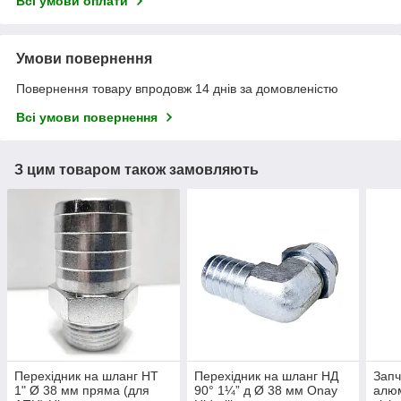
Всі умови оплати
Умови повернення
Повернення товару впродовж 14 днів за домовленістю
Всі умови повернення
З цим товаром також замовляють
Перехідник на шланг НТ
Перехідник на шланг НД
Запч
1" Ø 38 мм пряма (для
90° 1¼” д Ø 38 мм Onay
алюм