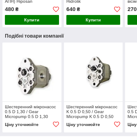
АПН) Hiposan
Hidrolik
вісі
Maki
480
640
270
₴
₴
Купити
Купити
Подібні товари компанії
Шестеренний мікронасос
Шестеренний мікронасос
Шест
0.5 D 1,30 / Gear
K 0.5 D 0,50 / Gear
0.5 
Micropump 0.5 D 1,30
Micropump K 0.5 D 0,50
Micr
Ціну уточнюйте
Ціну уточнюйте
Цін