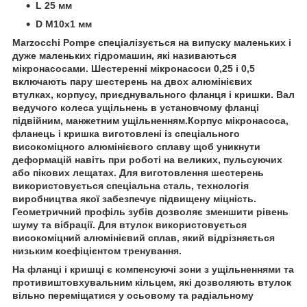
L 25 мм
D М10х1 мм
Marzocchi Pompe спеціалізується на випуску маленьких і
дуже маленьких гідромашин, які називаються
мікронасосами. Шестеренні мікронасоси 0,25 і 0,5
включають пару шестерень на двох алюмінієвих
втулках, корпусу, приєднувального фланця і кришки. Вал
ведучого колеса ущільнень в установчому фланці
підвійним, манжетним ущільненням.Корпус мікронасоса,
фланець і кришка виготовлені із спеціального
високоміцного алюмінієвого сплаву щоб уникнути
деформацій навіть при роботі на великих, пульсуючих
або пікових лещатах. Для виготовлення шестерень
використовується спеціальна сталь, технологія
виробництва якої забезпечує підвищену міцність.
Геометричний профіль зубів дозволяє зменшити рівень
шуму та вібрації. Для втулок використовується
високоміцний алюмінієвий сплав, який відрізняється
низьким коефіцієнтом тренування.
На фланці і кришці є компенсуючі зони з ущільненнями та
противиштовхувальним кільцем, які дозволяють втулок
вільно переміщатися у осьовому та радіальному