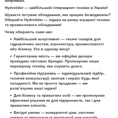
напрямках.
Hydrolider
— найбільший гіпермаркет техніки в Україні!
Шукаєте потужне обладнання, яке працює безвідмовно?
Обирайте
Hydrolider
— лідера на ринку аграрної техніки
та промислового обладнання!
Чому обирають саме нас:
Найбільший асортимент
— тисячі товарів для
гідравлічних систем, агросектору, промисловості
або бізнесу. Усе в одному місці!
Гарантована якість
— ми офіційні дилери
провідних світових брендів. Пропонуємо лише
перевірену техніку, яка служить довго.
Професійна підтримка
— індивідуальний підбір,
технічні консультації, монтаж і сервіс будь-якої
складності. Ми не просто продаємо — ми
розв’язуємо ваші задачі!
Для бізнесу та приватних осіб
— ми пропонуємо
ефективні рішення як для підприємств, так і для
приватних клієнтів.
Вигідні умови
— конкурентні ціни, системи
знижок та персональні пропозиції для аграріїв,