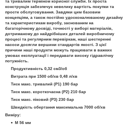
та тривалим терміном корисної служби. Їх проста
конструкція забезпечує невелику вартість покупки та
просте обслуговування. Завдяки цим базовим
концепціям, а також постійно удосконалюваному дизайну
та характеристикам виробу, заснованим на
багаторічному досвіді, точності у виборі матеріалів,
дотриманому до найдрібніших деталей виробничому
процесі та регулярним перевіркам, наші шестеренні
насоси досягли вершини стандартів якості. З цієї
причини наші продукти можуть працювати в важких
умовах експлуатації і передавати високу гідравлічну
потужність.
Продуктивність 0,32 см3/об
Витрата при 1500 об/хв 0,48 л/хв
Тиск макс. тривалий (Р1) 190 бар
Тиск макс. короткочасна (Р2) 210 бар
Тиск макс. піковий (Р3) 230 бар
Швидкість обертання максимальна 7000 об/хв
Виміру:
M 56 мм