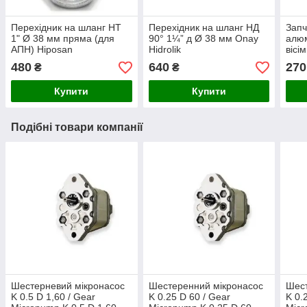
Перехідник на шланг НТ
Перехідник на шланг НД
Запч
1" Ø 38 мм пряма (для
90° 1¼” д Ø 38 мм Onay
алюм
АПН) Hiposan
Hidrolik
вісі
Maki
480
640
270
₴
₴
Купити
Купити
Подібні товари компанії
Шестерневий мікронасос
Шестеренний мікронасос
Шест
K 0.5 D 1,60 / Gear
K 0.25 D 60 / Gear
K 0.