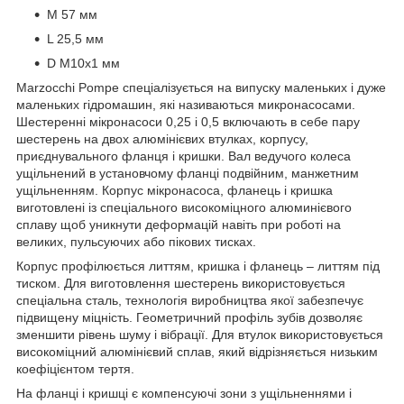
M 57 мм
L 25,5 мм
D М10х1 мм
Marzocchi Pompe спеціалізується на випуску маленьких і дуже
маленьких гідромашин, які називаються микронасосами.
Шестеренні мікронасоси 0,25 і 0,5 включають в себе пару
шестерень на двох алюмінієвих втулках, корпусу,
приєднувального фланця і кришки. Вал ведучого колеса
ущільнений в установчому фланці подвійним, манжетним
ущільненням. Корпус мікронасоса, фланець і кришка
виготовлені із спеціального високоміцного алюминієвого
сплаву щоб уникнути деформацій навіть при роботі на
великих, пульсуючих або пікових тисках.
Корпус профілюється литтям, кришка і фланець – литтям під
тиском. Для виготовлення шестерень використовується
спеціальна сталь, технологія виробництва якої забезпечує
підвищену міцність. Геометричний профіль зубів дозволяє
зменшити рівень шуму і вібрації. Для втулок використовується
високоміцний алюмінієвий сплав, який відрізняється низьким
коефіцієнтом тертя.
На фланці і кришці є компенсуючі зони з ущільненнями і