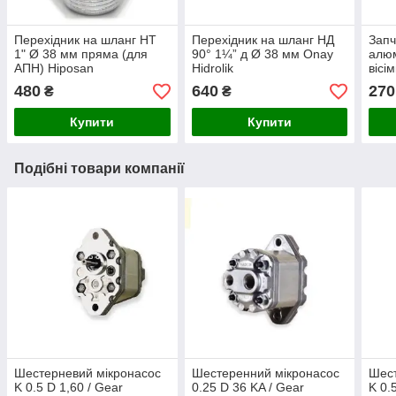
Перехідник на шланг НТ
Перехідник на шланг НД
Запч
1" Ø 38 мм пряма (для
90° 1¼” д Ø 38 мм Onay
алюм
АПН) Hiposan
Hidrolik
вісі
Maki
480
640
270
₴
₴
Купити
Купити
Подібні товари компанії
Шестерневий мікронасос
Шестеренний мікронасос
Шест
K 0.5 D 1,60 / Gear
0.25 D 36 KA / Gear
K 0.