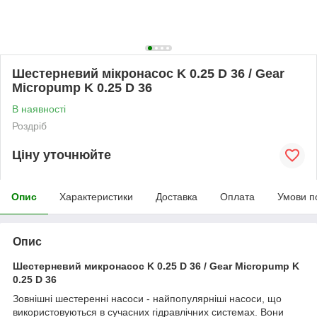
Шестерневий мікронасос K 0.25 D 36 / Gear
Micropump K 0.25 D 36
В наявності
Роздріб
Ціну уточнюйте
Опис
Характеристики
Доставка
Оплата
Умови п
Опис
Шестерневий микронасос K 0.25 D 36 / Gear Micropump K
0.25 D 36
Зовнішні шестеренні насоси - найпопулярніші насоси, що
використовуються в сучасних гідравлічних системах. Вони