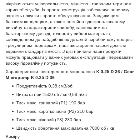
відрізняються універсальністю, міцністю і тривалим терміном
корисної служби. Їх проста конструкція забезпечує невелику
вартість покупки і просте обслуговування. Завдяки цим
базовим концепціям, а також постійно вдосконалюваному
дизайну та характеристик виробу, заснованим на
багаторічному досвіді, точності у виборі матеріалів,
соблюденном до найдрібніших деталей виробничому процесі
і регулярним перевіркам, наші шестеренні насоси досягли
вершини стандартів якості. З цієї причини наші продукти
можуть працювати у важких умовах експлуатації і передавати
високу гідравлічну потужність.
Характеристики шестеренного мікронасоса
K 0.25 D 36 / Gear
Micropump K 0.25 D 36
:
Продуктивність 0,38 см3/об
Витрата при 1500 об / хв 0,58 л/хв
Тиск макс. тривалий (Р1) 190 бар
Тиск макс. короткочасна (Р2) 210 бар
Тиск макс. піковий (Р3) 230 бар
Швидкість обертання максимальна 7000 об / хв
Виміру: