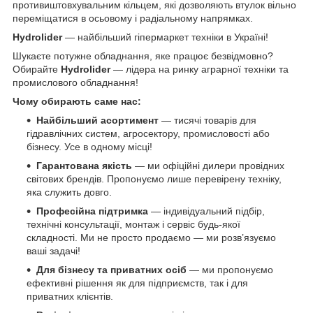
противиштовхувальним кільцем, які дозволяють втулок вільно
переміщатися в осьовому і радіальному напрямках.
Hydrolider
— найбільший гіпермаркет техніки в Україні!
Шукаєте потужне обладнання, яке працює безвідмовно?
Обирайте
Hydrolider
— лідера на ринку аграрної техніки та
промислового обладнання!
Чому обирають саме нас:
Найбільший асортимент
— тисячі товарів для
гідравлічних систем, агросектору, промисловості або
бізнесу. Усе в одному місці!
Гарантована якість
— ми офіційні дилери провідних
світових брендів. Пропонуємо лише перевірену техніку,
яка служить довго.
Професійна підтримка
— індивідуальний підбір,
технічні консультації, монтаж і сервіс будь-якої
складності. Ми не просто продаємо — ми розв’язуємо
ваші задачі!
Для бізнесу та приватних осіб
— ми пропонуємо
ефективні рішення як для підприємств, так і для
приватних клієнтів.