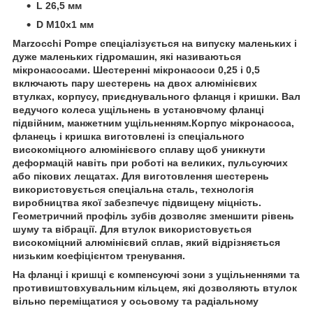
L 26,5 мм
D М10х1 мм
Marzocchi Pompe спеціалізується на випуску маленьких і
дуже маленьких гідромашин, які називаються
мікронасосами. Шестеренні мікронасоси 0,25 і 0,5
включають пару шестерень на двох алюмінієвих
втулках, корпусу, приєднувального фланця і кришки. Вал
ведучого колеса ущільнень в установчому фланці
підвійним, манжетним ущільненням.Корпус мікронасоса,
фланець і кришка виготовлені із спеціального
високоміцного алюмінієвого сплаву щоб уникнути
деформацій навіть при роботі на великих, пульсуючих
або пікових лещатах. Для виготовлення шестерень
використовується спеціальна сталь, технологія
виробництва якої забезпечує підвищену міцність.
Геометричний профіль зубів дозволяє зменшити рівень
шуму та вібрації. Для втулок використовується
високоміцний алюмінієвий сплав, який відрізняється
низьким коефіцієнтом тренування.
На фланці і кришці є компенсуючі зони з ущільненнями та
противиштовхувальним кільцем, які дозволяють втулок
вільно переміщатися у осьовому та радіальному