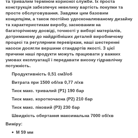
та тривалим терміном корисної служби. Їх проста
конструкція забезпечує невелику вартість покупки та
просте обслуговування. Завдяки цим базовим
концепціям, а також постійно удосконалюваному дизайну
та характеристикам виробу, заснованим на
багаторічному досвіді, точності у виборі матеріалів,
дотриманому до найдрібніших деталей виробничому
процесі та регулярним перевіркам, наші шестеренні
насоси досягли вершини стандартів якості. З цієї
причини наші продукти можуть працювати у важких
умовах експлуатації і передавати високу гідравлічну
потужність.
Продуктивність 0,51 см3/об
Витрата при 1500 об/хв 0,77 л/хв
Тиск макс. тривалий (Р1) 190 бар
Тиск макс. короткочасна (Р2) 210 бар
Тиск макс. піковий (Р3) 230 бар
Швидкість обертання максимальна 7000 об/хв
Виміру:
M 59 мм