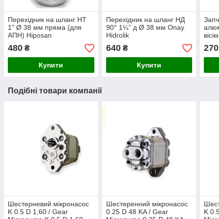
Перехідник на шланг НТ
Перехідник на шланг НД
Запч
1" Ø 38 мм пряма (для
90° 1¼” д Ø 38 мм Onay
алюм
АПН) Hiposan
Hidrolik
вісі
Maki
480
640
270
₴
₴
Купити
Купити
Подібні товари компанії
Шестерневий мікронасос
Шестеренний мікронасос
Шест
K 0.5 D 1,60 / Gear
0.25 D 48 KA / Gear
K 0.