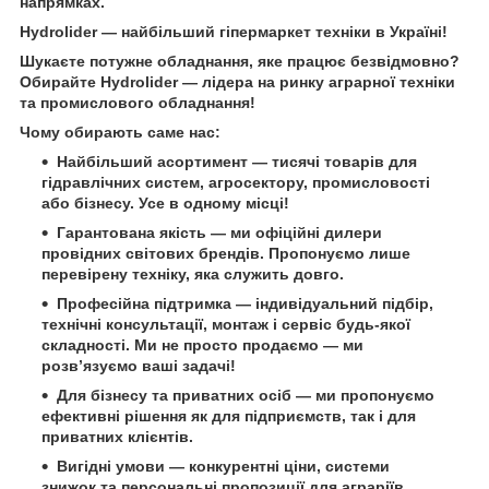
напрямках.
Hydrolider
— найбільший гіпермаркет техніки в Україні!
Шукаєте потужне обладнання, яке працює безвідмовно?
Обирайте
Hydrolider
— лідера на ринку аграрної техніки
та промислового обладнання!
Чому обирають саме нас:
Найбільший асортимент
— тисячі товарів для
гідравлічних систем, агросектору, промисловості
або бізнесу. Усе в одному місці!
Гарантована якість
— ми офіційні дилери
провідних світових брендів. Пропонуємо лише
перевірену техніку, яка служить довго.
Професійна підтримка
— індивідуальний підбір,
технічні консультації, монтаж і сервіс будь-якої
складності. Ми не просто продаємо — ми
розв’язуємо ваші задачі!
Для бізнесу та приватних осіб
— ми пропонуємо
ефективні рішення як для підприємств, так і для
приватних клієнтів.
Вигідні умови
— конкурентні ціни, системи
знижок та персональні пропозиції для аграріїв,