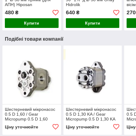
АПН) Hiposan
Hidrolik
вісі
Maki
480
640
270
₴
₴
Купити
Купити
Подібні товари компанії
Шестерневий мікронасос
Шестерневий мікронасос
Шест
0.5 D 1,60 / Gear
0.5 D 1,30 KA / Gear
0.5 
Micropump 0.5 D 1,60
Micropump 0.5 D 1,30 KA
Micr
Ціну уточнюйте
Ціну уточнюйте
Цін