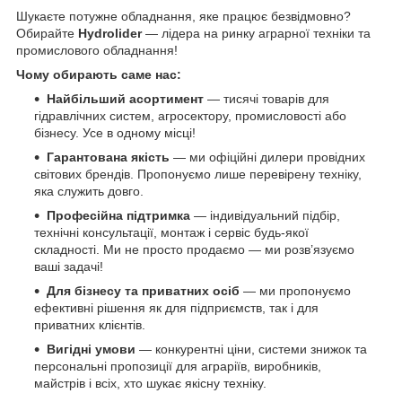
Шукаєте потужне обладнання, яке працює безвідмовно?
Обирайте
Hydrolider
— лідера на ринку аграрної техніки та
промислового обладнання!
Чому обирають саме нас:
Найбільший асортимент
— тисячі товарів для
гідравлічних систем, агросектору, промисловості або
бізнесу. Усе в одному місці!
Гарантована якість
— ми офіційні дилери провідних
світових брендів. Пропонуємо лише перевірену техніку,
яка служить довго.
Професійна підтримка
— індивідуальний підбір,
технічні консультації, монтаж і сервіс будь-якої
складності. Ми не просто продаємо — ми розв’язуємо
ваші задачі!
Для бізнесу та приватних осіб
— ми пропонуємо
ефективні рішення як для підприємств, так і для
приватних клієнтів.
Вигідні умови
— конкурентні ціни, системи знижок та
персональні пропозиції для аграріїв, виробників,
майстрів і всіх, хто шукає якісну техніку.