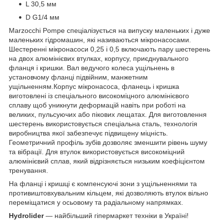
L 30,5 мм
D G1/4 мм
Marzocchi Pompe спеціалізується на випуску маленьких і дуже
маленьких гідромашин, які називаються мікронасосами.
Шестеренні мікронасоси 0,25 і 0,5 включають пару шестерень
на двох алюмінієвих втулках, корпусу, приєднувального
фланця і кришки. Вал ведучого колеса ущільнень в
установчому фланці підвійним, манжетним
ущільненням.Корпус мікронасоса, фланець і кришка
виготовлені із спеціального високоміцного алюмінієвого
сплаву щоб уникнути деформацій навіть при роботі на
великих, пульсуючих або пікових лещатах. Для виготовлення
шестерень використовується спеціальна сталь, технологія
виробництва якої забезпечує підвищену міцність.
Геометричний профіль зубів дозволяє зменшити рівень шуму
та вібрації. Для втулок використовується високоміцний
алюмінієвий сплав, який відрізняється низьким коефіцієнтом
тренування.
На фланці і кришці є компенсуючі зони з ущільненнями та
противиштовхувальним кільцем, які дозволяють втулок вільно
переміщатися у осьовому та радіальному напрямках.
Hydrolider
— найбільший гіпермаркет техніки в Україні!