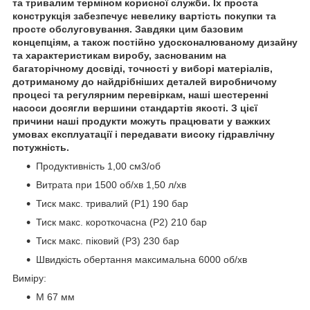
та тривалим терміном корисної служби. Їх проста
конструкція забезпечує невелику вартість покупки та
просте обслуговування. Завдяки цим базовим
концепціям, а також постійно удосконалюваному дизайну
та характеристикам виробу, заснованим на
багаторічному досвіді, точності у виборі матеріалів,
дотриманому до найдрібніших деталей виробничому
процесі та регулярним перевіркам, наші шестеренні
насоси досягли вершини стандартів якості. З цієї
причини наші продукти можуть працювати у важких
умовах експлуатації і передавати високу гідравлічну
потужність.
Продуктивність 1,00 см3/об
Витрата при 1500 об/хв 1,50 л/хв
Тиск макс. тривалий (Р1) 190 бар
Тиск макс. короткочасна (Р2) 210 бар
Тиск макс. піковий (Р3) 230 бар
Швидкість обертання максимальна 6000 об/хв
Виміру:
M 67 мм