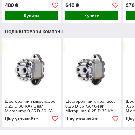
Maki
480
640
270
₴
₴
Купити
Купити
Подібні товари компанії
Шестеренний мікронасос
Шестеренний мікронасос
Шест
0.25 D 30 KA / Gear
0.25 D 36 KA / Gear
0.25
Micropump 0.25 D 30 KA
Micropump 0.25 D 36 KA
Micr
Ціну уточнюйте
Ціну уточнюйте
Цін