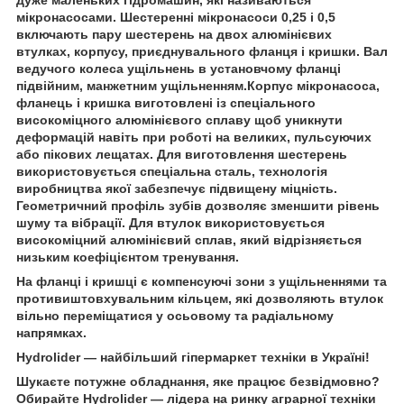
мікронасосами. Шестеренні мікронасоси 0,25 і 0,5
включають пару шестерень на двох алюмінієвих
втулках, корпусу, приєднувального фланця і кришки. Вал
ведучого колеса ущільнень в установчому фланці
підвійним, манжетним ущільненням.Корпус мікронасоса,
фланець і кришка виготовлені із спеціального
високоміцного алюмінієвого сплаву щоб уникнути
деформацій навіть при роботі на великих, пульсуючих
або пікових лещатах. Для виготовлення шестерень
використовується спеціальна сталь, технологія
виробництва якої забезпечує підвищену міцність.
Геометричний профіль зубів дозволяє зменшити рівень
шуму та вібрації. Для втулок використовується
високоміцний алюмінієвий сплав, який відрізняється
низьким коефіцієнтом тренування.
На фланці і кришці є компенсуючі зони з ущільненнями та
противиштовхувальним кільцем, які дозволяють втулок
вільно переміщатися у осьовому та радіальному
напрямках.
Hydrolider
— найбільший гіпермаркет техніки в Україні!
Шукаєте потужне обладнання, яке працює безвідмовно?
Обирайте
Hydrolider
— лідера на ринку аграрної техніки