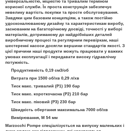
універсальністю, міцністю та тривалим терміном
корисної служби. Їх проста конструкція забезпечує
невелику вартість покупки та просте обслуговування.
Завдяки цим базовим концепціям, а також постійно
удосконалюваному дизайну та характеристикам виробу,
заснованим на багаторічному досвіді, точності у виборі
матеріалів, дотриманому до найдрібніших деталей
виробничому процесі та регулярним перевіркам, наші
шестеренні насоси досягли вершини стандартів якості. З
цієї причини наші продукти можуть працювати у важких
умовах експлуатації і передавати високу гідравлічну
потужність.
Продуктивність 0,19 см3/об
Витрата при 1500 об/хв 0,29 л/хв
Тиск макс. тривалий (Р1) 190 бар
Тиск макс. короткочасна (Р2) 210 бар
Тиск макс. піковий (Р3) 230 бар
Швидкість обертання максимальна 7000 об/хв
Вимірювання, M 54 мм
Marzocchi Pompe спеціалізується на випуску маленьких і
дуже маленьких гідромашин, які називаються