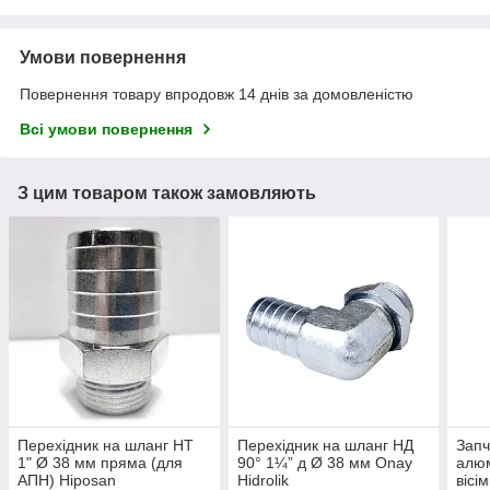
Умови повернення
Повернення товару впродовж 14 днів за домовленістю
Всі умови повернення
З цим товаром також замовляють
Перехідник на шланг НТ
Перехідник на шланг НД
Запч
1" Ø 38 мм пряма (для
90° 1¼” д Ø 38 мм Onay
алюм
АПН) Hiposan
Hidrolik
вісі