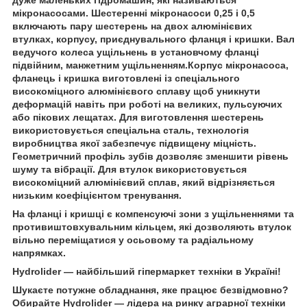
мікронасосами. Шестеренні мікронасоси 0,25 і 0,5
включають пару шестерень на двох алюмінієвих
втулках, корпусу, приєднувального фланця і кришки. Вал
ведучого колеса ущільнень в установчому фланці
підвійним, манжетним ущільненням.Корпус мікронасоса,
фланець і кришка виготовлені із спеціального
високоміцного алюмінієвого сплаву щоб уникнути
деформацій навіть при роботі на великих, пульсуючих
або пікових лещатах. Для виготовлення шестерень
використовується спеціальна сталь, технологія
виробництва якої забезпечує підвищену міцність.
Геометричний профіль зубів дозволяє зменшити рівень
шуму та вібрації. Для втулок використовується
високоміцний алюмінієвий сплав, який відрізняється
низьким коефіцієнтом тренування.
На фланці і кришці є компенсуючі зони з ущільненнями та
противиштовхувальним кільцем, які дозволяють втулок
вільно переміщатися у осьовому та радіальному
напрямках.
Hydrolider
— найбільший гіпермаркет техніки в Україні!
Шукаєте потужне обладнання, яке працює безвідмовно?
Обирайте
Hydrolider
— лідера на ринку аграрної техніки