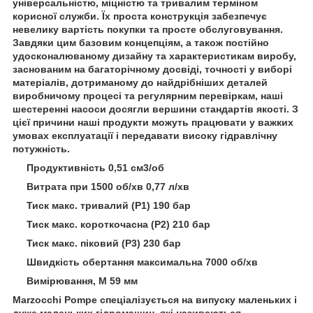
універсальністю, міцністю та тривалим терміном
корисної служби. Їх проста конструкція забезпечує
невелику вартість покупки та просте обслуговування.
Завдяки цим базовим концепціям, а також постійно
удосконалюваному дизайну та характеристикам виробу,
заснованим на багаторічному досвіді, точності у виборі
матеріалів, дотриманому до найдрібніших деталей
виробничому процесі та регулярним перевіркам, наші
шестеренні насоси досягли вершини стандартів якості. З
цієї причини наші продукти можуть працювати у важких
умовах експлуатації і передавати високу гідравлічну
потужність.
Продуктивність 0,51 см3/об
Витрата при 1500 об/хв 0,77 л/хв
Тиск макс. тривалий (Р1) 190 бар
Тиск макс. короткочасна (Р2) 210 бар
Тиск макс. піковий (Р3) 230 бар
Швидкість обертання максимальна 7000 об/хв
Вимірювання, M 59 мм
Marzocchi Pompe спеціалізується на випуску маленьких і
дуже маленьких гідромашин, які називаються