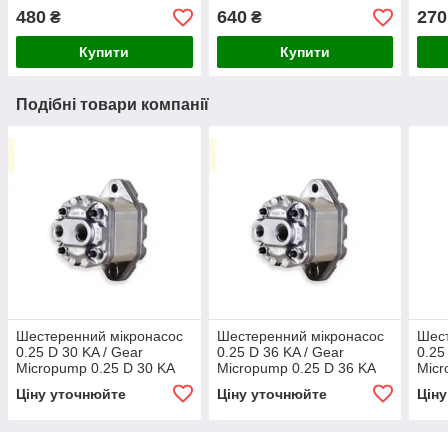
Maki
480
640
270
₴
₴
Купити
Купити
Подібні товари компанії
Шестеренний мікронасос
Шестеренний мікронасос
Шест
0.25 D 30 KA / Gear
0.25 D 36 KA / Gear
0.25
Micropump 0.25 D 30 KA
Micropump 0.25 D 36 KA
Micr
Ціну уточнюйте
Ціну уточнюйте
Цін