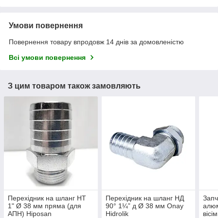
Умови повернення
Повернення товару впродовж 14 днів за домовленістю
Всі умови повернення
З цим товаром також замовляють
Перехідник на шланг НТ
Перехідник на шланг НД
Запч
1" Ø 38 мм пряма (для
90° 1¼” д Ø 38 мм Onay
алюм
АПН) Hiposan
Hidrolik
вісі