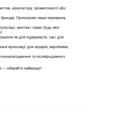
систем, агросектору, промисловості або
х брендів. Пропонуємо лише перевірену
сультації, монтаж і сервіс будь-якої
!
ішення як для підприємств, так і для
ьні пропозиції для аграріїв, виробників,
усконалагодження та післяпродажного
м — обирайте найкраще!