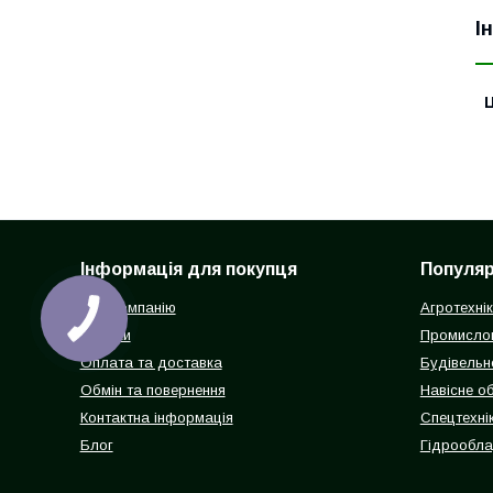
І
Ц
Інформація для покупця
Популярн
Про компанію
Агротехні
Відгуки
Промисло
Оплата та доставка
Будівельн
Обмін та повернення
Навісне о
Контактна інформація
Спецтехнік
Блог
Гідрообл