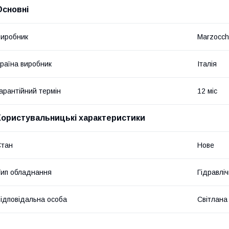
Основні
иробник
Marzocch
раїна виробник
Італія
арантійний термін
12 міс
Користувальницькі характеристики
Стан
Нове
ип обладнання
Гідравліч
ідповідальна особа
Світлана