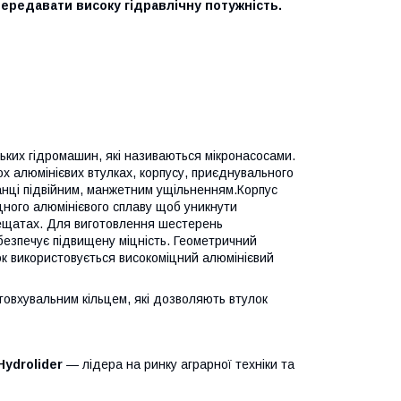
передавати високу гідравлічну потужність.
ньких гідромашин, які називаються мікронасосами.
х алюмінієвих втулках, корпусу, приєднувального
анці підвійним, манжетним ущільненням.Корпус
іцного алюмінієвого сплаву щоб уникнути
лещатах. Для виготовлення шестерень
безпечує підвищену міцність. Геометричний
ок використовується високоміцний алюмінієвий
товхувальним кільцем, які дозволяють втулок
Hydrolider
— лідера на ринку аграрної техніки та