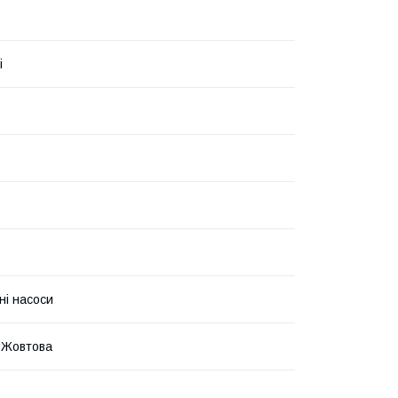
i
ні насоси
 Жовтова