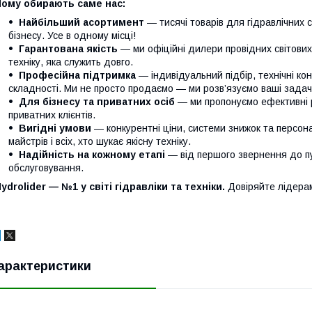
Чому обирають саме нас:
Найбільший асортимент
— тисячі товарів для гідравлічних 
бізнесу. Усе в одному місці!
Гарантована якість
— ми офіційні дилери провідних світови
техніку, яка служить довго.
Професійна підтримка
— індивідуальний підбір, технічні кон
складності. Ми не просто продаємо — ми розв’язуємо ваші задачі
Для бізнесу та приватних осіб
— ми пропонуємо ефективні р
приватних клієнтів.
Вигідні умови
— конкурентні ціни, системи знижок та персонал
майстрів і всіх, хто шукає якісну техніку.
Надійність на кожному етапі
— від першого звернення до п
обслуговування.
ydrolider — №1 у світі гідравліки та техніки.
Довіряйте лідера
арактеристики