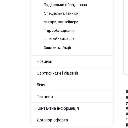
Будівельне обладнання
Спеціальна техніка
Ангари, контейнери
Гідрообладнання
Інше обладнання
Знижки та Акції
Новинки
Сертифікати і ліцензії
Лізинг
Ш
Питання
н
у
н
Контактна інформація
п
т
Договор оферта
р