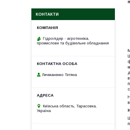
п
КОНТАКТИ
Гідролідер - агротехніка,
промислове та будівельне обладнання
M
Ш
ф
м
д
Личманенко Тетяна
в
п
с
Н
в
Київська область, Тарасовка,
H
Україна
Ш
п