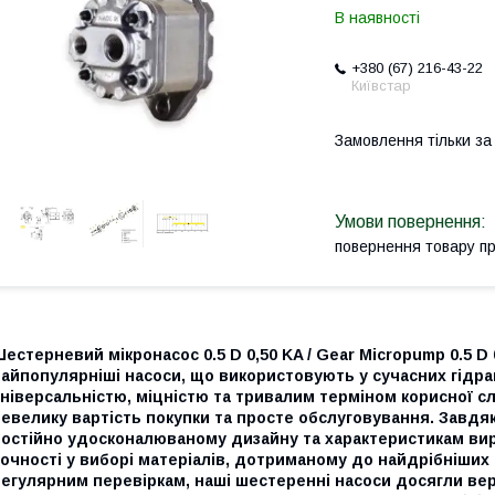
В наявності
+380 (67) 216-43-22
Київстар
Замовлення тільки з
повернення товару п
естерневий мікронасос 0.5 D 0,50 KA / Gear Micropump 0.5 D 
айпопулярніші насоси, що використовують у сучасних гідра
ніверсальністю, міцністю та тривалим терміном корисної сл
евелику вартість покупки та просте обслуговування. Завдя
остійно удосконалюваному дизайну та характеристикам виро
очності у виборі матеріалів, дотриманому до найдрібніших
егулярним перевіркам, наші шестеренні насоси досягли верш