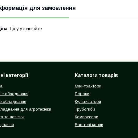
нформація для замовлення
іна:
Ціну уточнюйте
і категорії
Каталоги товарів
ка
Міні-трактори
ве обладнання
Борони
е обладнання
Культиватори
бладнання для агротехніки
Трубогиби
а та навіски
Компресори
аднання
Баштові крани