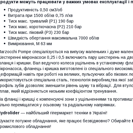
родукти можуть працювати у важких умовах експлуатації і 
Продуктивність 0,50 см3/об
Витрата при 1500 об/хв 0,75 л/хв
Тиск макс. тривалий (Р1) 190 бар
Тиск макс. короткочасна (Р2) 210 бар
Тиск макс. піковий (Р3) 230 бар
Швидкість обертання максимальна 7000 об/хв
Вимірювання, M 63 мм
arzocchi Pompe спеціалізується на випуску маленьких і дуже мале
естеренні мікронасоси 0,25 і 0,5 включають пару шестерень на дво
ланця і кришки. Вал ведучого колеса ущільнень в установчому фл
ікронасоса, фланець і кришка виготовлені із спеціального високом
еформацій навіть при роботі на великих, пульсуючих або пікових 
икористовується спеціальна сталь, технологія виробництва якої за
рофіль зубів дозволяє зменшити рівень шуму та вібрації. Для втул
плав, який відрізняється низьким коефіцієнтом тренування.
а фланці і кришці є компенсуючі зони з ущільненнями та противиш
ільно переміщатися у осьовому та радіальному напрямках.
ydrolider
— найбільший гіпермаркет техніки в Україні!
укаєте потужне обладнання, яке працює безвідмовно? Обирайте
ромислового обладнання!