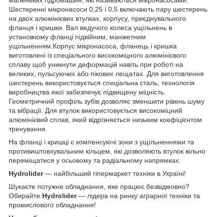
Шестеренні мікронасоси 0,25 і 0,5 включають пару шестерень
на двох алюмінієвих втулках, корпусу, приєднувального
фланця і кришки. Вал ведучого колеса ущільнень в
установчому фланці підвійним, манжетним
ущільненням.Корпус мікронасоса, фланець і кришка
виготовлені із спеціального високоміцного алюмінієвого
сплаву щоб уникнути деформацій навіть при роботі на
великих, пульсуючих або пікових лещатах. Для виготовлення
шестерень використовується спеціальна сталь, технологія
виробництва якої забезпечує підвищену міцність.
Геометричний профіль зубів дозволяє зменшити рівень шуму
та вібрації. Для втулок використовується високоміцний
алюмінієвий сплав, який відрізняється низьким коефіцієнтом
тренування.
На фланці і кришці є компенсуючі зони з ущільненнями та
противиштовхувальним кільцем, які дозволяють втулок вільно
переміщатися у осьовому та радіальному напрямках.
Hydrolider
— найбільший гіпермаркет техніки в Україні!
Шукаєте потужне обладнання, яке працює безвідмовно?
Обирайте
Hydrolider
— лідера на ринку аграрної техніки та
промислового обладнання!