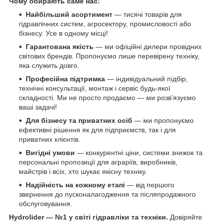
Чому обирають саме нас:
Найбільший асортимент
— тисячі товарів для
гідравлічних систем, агросектору, промисловості або
бізнесу. Усе в одному місці!
Гарантована якість
— ми офіційні дилери провідних
світових брендів. Пропонуємо лише перевірену техніку,
яка служить довго.
Професійна підтримка
— індивідуальний підбір,
технічні консультації, монтаж і сервіс будь-якої
складності. Ми не просто продаємо — ми розв’язуємо
ваші задачі!
Для бізнесу та приватних осіб
— ми пропонуємо
ефективні рішення як для підприємств, так і для
приватних клієнтів.
Вигідні умови
— конкурентні ціни, системи знижок та
персональні пропозиції для аграріїв, виробників,
майстрів і всіх, хто шукає якісну техніку.
Надійність на кожному етапі
— від першого
звернення до пусконалагодження та післяпродажного
обслуговування.
Hydrolider — №1 у світі гідравліки та техніки.
Довіряйте