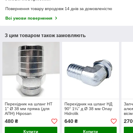
Повернення товару впродовж 14 днів за домовленістю
Всі умови повернення
З цим товаром також замовляють
Перехідник на шланг НТ
Перехідник на шланг НД
Запч
1" Ø 38 мм пряма (для
90° 1¼” д Ø 38 мм Onay
алюм
АПН) Hiposan
Hidrolik
вісі
Maki
480
640
270
₴
₴
Купити
Купити