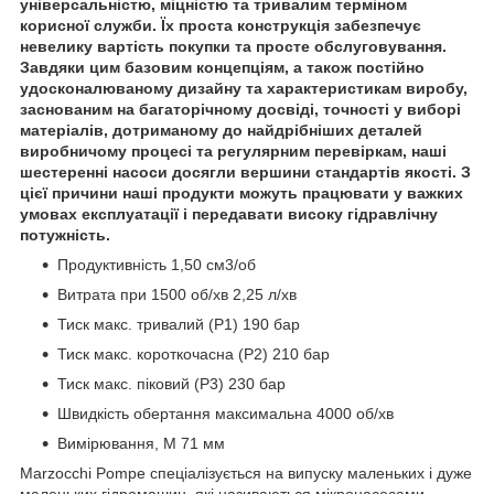
універсальністю, міцністю та тривалим терміном
корисної служби. Їх проста конструкція забезпечує
невелику вартість покупки та просте обслуговування.
Завдяки цим базовим концепціям, а також постійно
удосконалюваному дизайну та характеристикам виробу,
заснованим на багаторічному досвіді, точності у виборі
матеріалів, дотриманому до найдрібніших деталей
виробничому процесі та регулярним перевіркам, наші
шестеренні насоси досягли вершини стандартів якості. З
цієї причини наші продукти можуть працювати у важких
умовах експлуатації і передавати високу гідравлічну
потужність.
Продуктивність 1,50 см3/об
Витрата при 1500 об/хв 2,25 л/хв
Тиск макс. тривалий (Р1) 190 бар
Тиск макс. короткочасна (Р2) 210 бар
Тиск макс. піковий (Р3) 230 бар
Швидкість обертання максимальна 4000 об/хв
Вимірювання, M 71 мм
Marzocchi Pompe спеціалізується на випуску маленьких і дуже
маленьких гідромашин, які називаються мікронасосами.