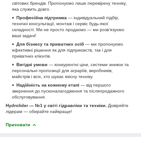
світових брендів. Пропонуємо лише перевірену техніку,
яка служить довго.
Професійна підтримка
— індивідуальний підбір,
технічні консультації, монтаж і сервіс будь-якої
складності. Ми не просто продаємо — ми розв’язуємо
ваші задачі!
Для бізнесу та приватних осіб
— ми пропонуємо
ефективні рішення як для підприємств, так і для
приватних клієнтів.
Вигідні умови
— конкурентні ціни, системи знижок та
персональні пропозиції для аграріїв, виробників,
майстрів і всіх, хто шукає якісну техніку.
Надійність на кожному етапі
— від першого
звернення до пусконалагодження та післяпродажного
обслуговування.
Hydrolider — №1 у світі гідравліки та техніки.
Довіряйте
лідерам — обирайте найкраще!
Приховати