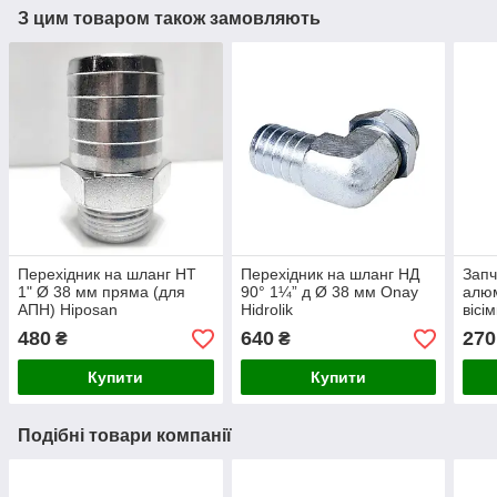
З цим товаром також замовляють
Перехідник на шланг НТ
Перехідник на шланг НД
Запч
1" Ø 38 мм пряма (для
90° 1¼” д Ø 38 мм Onay
алюм
АПН) Hiposan
Hidrolik
вісі
Maki
480
640
270
₴
₴
Купити
Купити
Подібні товари компанії