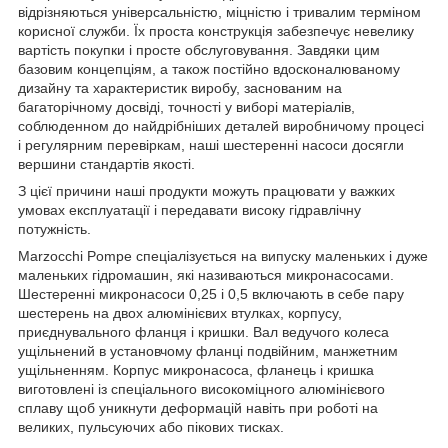
відрізняються універсальністю, міцністю і тривалим терміном
корисної служби. Їх проста конструкція забезпечує невелику
вартість покупки і просте обслуговування. Завдяки цим
базовим концепціям, а також постійно вдосконалюваному
дизайну та характеристик виробу, заснованим на
багаторічному досвіді, точності у виборі матеріалів,
соблюденном до найдрібніших деталей виробничому процесі
і регулярним перевіркам, наші шестеренні насоси досягли
вершини стандартів якості.
З цієї причини наші продукти можуть працювати у важких
умовах експлуатації і передавати високу гідравлічну
потужність.
Marzocchi Pompe спеціалізується на випуску маленьких і дуже
маленьких гідромашин, які називаються микронасосами.
Шестеренні микронасоси 0,25 і 0,5 включають в себе пару
шестерень на двох алюмінієвих втулках, корпусу,
приєднувального фланця і кришки. Вал ведучого колеса
ущільнений в установчому фланці подвійним, манжетним
ущільненням. Корпус микронасоса, фланець і кришка
виготовлені із спеціального високоміцного алюмінієвого
сплаву щоб уникнути деформацій навіть при роботі на
великих, пульсуючих або пікових тисках.