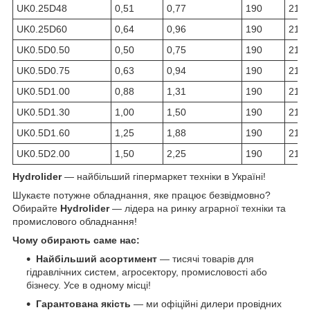
UK0.25D48
0,51
0,77
190
210
UK0.25D60
0,64
0,96
190
210
UK0.5D0.50
0,50
0,75
190
210
UK0.5D0.75
0,63
0,94
190
210
UK0.5D1.00
0,88
1,31
190
210
UK0.5D1.30
1,00
1,50
190
210
UK0.5D1.60
1,25
1,88
190
210
UK0.5D2.00
1,50
2,25
190
210
Hydrolider
— найбільший гіпермаркет техніки в Україні!
Шукаєте потужне обладнання, яке працює безвідмовно?
Обирайте
Hydrolider
— лідера на ринку аграрної техніки та
промислового обладнання!
Чому обирають саме нас:
Найбільший асортимент
— тисячі товарів для
гідравлічних систем, агросектору, промисловості або
бізнесу. Усе в одному місці!
Гарантована якість
— ми офіційні дилери провідних