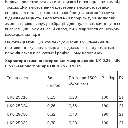
Корпус профілюється литтям, кришка і фланець – литтям під
тиском. Для виготовлення шестерень використовується
спеціальна сталь, технологія виробництва якої забезпечує
підвищену міцність. Геометричний профіль зубів дозволяє
зменшити рівень шуму і вібрації. Для втулок використовується
високоміцний алюмінієвий сплав, який відрізняється низьким
коефіцієнтом тертя.
На фланці і кришці є компенсуючі зони з ущільненнями і
противиштовхуючим кільцем, які дозволяють втулок вільно
переміщатися в осьовому і радіальному напрямках.
Характеристики шестеренних микронасосів UK 0.25 - UK
0.5 / Gear Micropumps UK 0.25 - 0.5 UK
Тип насоса
Вир.
Потік при 1500
Р1, бар
Р2, 
об/хв, л/хв
см3/об
UK0.25D18
0,19
0,29
190
210
UK0.25D24
0,26
0,38
190
210
UK0.25D30
0,32
0,48
190
210
UK0.25D36
0,38
0,58
190
210