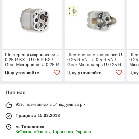
Шестеренні мікронасоси U
Шестеренні мікронасоси U
Шест
0.25 R KX - U 0.5 R KX /
0.25 R VN - U 0.5 R VN /
0.25
Gear Micropumps U 0.25 R
Gear Micropumps U 0.25 R
Micr
KX - U 0.5 R KX
VN - U 0.5 R VN
Ціну уточнюйте
Ціну уточнюйте
Цін
Про нас
93% позитивних з 14 відгуків за рік
Працює з 15.03.2013
м. Тарасовка
Київська область, Тарасовка, Україна