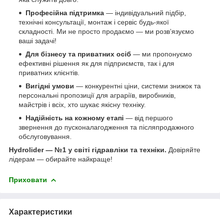
Професійна підтримка
— індивідуальний підбір,
технічні консультації, монтаж і сервіс будь-якої
складності. Ми не просто продаємо — ми розв’язуємо
ваші задачі!
Для бізнесу та приватних осіб
— ми пропонуємо
ефективні рішення як для підприємств, так і для
приватних клієнтів.
Вигідні умови
— конкурентні ціни, системи знижок та
персональні пропозиції для аграріїв, виробників,
майстрів і всіх, хто шукає якісну техніку.
Надійність на кожному етапі
— від першого
звернення до пусконалагодження та післяпродажного
обслуговування.
Hydrolider — №1 у світі гідравліки та техніки.
Довіряйте
лідерам — обирайте найкраще!
Приховати
Характеристики