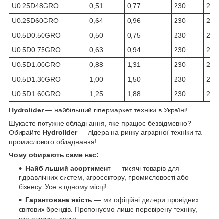
U0.25D48GRO
0,51
0,77
230
250
U0.25D60GRO
0,64
0,96
230
250
U0.5D0.50GRO
0,50
0,75
230
250
U0.5D0.75GRO
0,63
0,94
230
250
U0.5D1.00GRO
0,88
1,31
230
250
U0.5D1.30GRO
1,00
1,50
230
250
U0.5D1.60GRO
1,25
1,88
230
250
Hydrolider
— найбільший гіпермаркет техніки в Україні!
Шукаєте потужне обладнання, яке працює безвідмовно?
Обирайте
Hydrolider
— лідера на ринку аграрної техніки та
промислового обладнання!
Чому обирають саме нас:
Найбільший асортимент
— тисячі товарів для
гідравлічних систем, агросектору, промисловості або
бізнесу. Усе в одному місці!
Гарантована якість
— ми офіційні дилери провідних
світових брендів. Пропонуємо лише перевірену техніку,
яка служить довго.