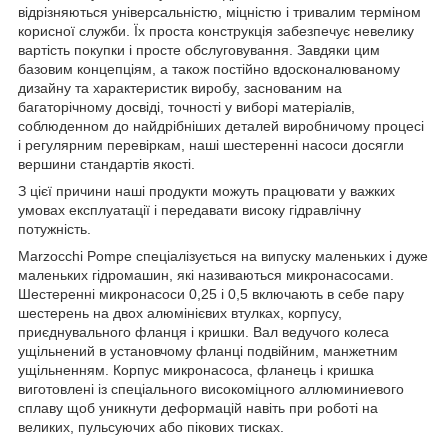
відрізняються універсальністю, міцністю і тривалим терміном
корисної служби. Їх проста конструкція забезпечує невелику
вартість покупки і просте обслуговування. Завдяки цим
базовим концепціям, а також постійно вдосконалюваному
дизайну та характеристик виробу, заснованим на
багаторічному досвіді, точності у виборі матеріалів,
соблюденном до найдрібніших деталей виробничому процесі
і регулярним перевіркам, наші шестеренні насоси досягли
вершини стандартів якості.
З цієї причини наші продукти можуть працювати у важких
умовах експлуатації і передавати високу гідравлічну
потужність.
Marzocchi Pompe спеціалізується на випуску маленьких і дуже
маленьких гідромашин, які називаються микронасосами.
Шестеренні микронасоси 0,25 і 0,5 включають в себе пару
шестерень на двох алюмінієвих втулках, корпусу,
приєднувального фланця і кришки. Вал ведучого колеса
ущільнений в установчому фланці подвійним, манжетним
ущільненням. Корпус микронасоса, фланець і кришка
виготовлені із спеціального високоміцного аллюминиевого
сплаву щоб уникнути деформацій навіть при роботі на
великих, пульсуючих або пікових тисках.