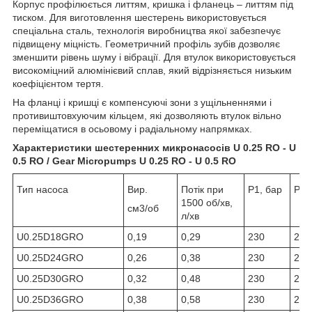
Корпус профілюється литтям, кришка і фланець – литтям під
тиском. Для виготовлення шестерень використовується
спеціальна сталь, технологія виробництва якої забезпечує
підвищену міцність. Геометричний профіль зубів дозволяє
зменшити рівень шуму і вібрації. Для втулок використовується
високоміцний алюмінієвий сплав, який відрізняється низьким
коефіцієнтом тертя.
На фланці і кришці є компенсуючі зони з ущільненнями і
противиштовхуючим кільцем, які дозволяють втулок вільно
переміщатися в осьовому і радіальному напрямках.
Характеристики шестеренних микронасосів U 0.25 RO - U
0.5 RO / Gear Micropumps U 0.25 RO - U 0.5 RO
Тип насоса
Вир.
Потік при
Р1, бар
Р2,
1500 об/хв,
см3/об
л/хв
U0.25D18GRO
0,19
0,29
230
250
U0.25D24GRO
0,26
0,38
230
250
U0.25D30GRO
0,32
0,48
230
250
U0.25D36GRO
0,38
0,58
230
250