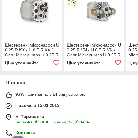
Шестеренні мікронасоси U
Шестеренні мікронасоси U
Шест
0.25 R KX - U 0.5 R KX /
0.25 R VN - U 0.5 R VN /
0.25
Gear Micropumps U 0.25 R
Gear Micropumps U 0.25 R
Micr
KX - U 0.5 R KX
VN - U 0.5 R VN
Ціну уточнюйте
Ціну уточнюйте
Цін
Про нас
93% позитивних з 14 відгуків за рік
Працює з 15.03.2013
м. Тарасовка
Київська область, Тарасовка, Україна
Контакти