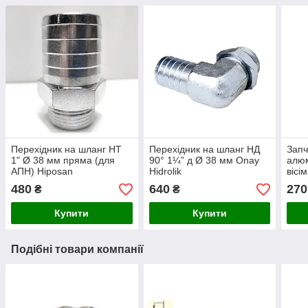
Перехідник на шланг НТ
Перехідник на шланг НД
Запч
1" Ø 38 мм пряма (для
90° 1¼” д Ø 38 мм Onay
алюм
АПН) Hiposan
Hidrolik
вісі
Maki
480
640
270
₴
₴
Купити
Купити
Подібні товари компанії