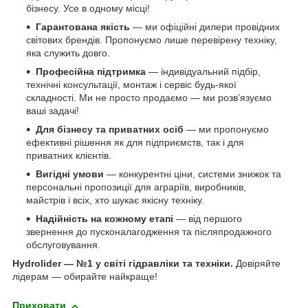
бізнесу. Усе в одному місці!
Гарантована якість
— ми офіційні дилери провідних
світових брендів. Пропонуємо лише перевірену техніку,
яка служить довго.
Професійна підтримка
— індивідуальний підбір,
технічні консультації, монтаж і сервіс будь-якої
складності. Ми не просто продаємо — ми розв’язуємо
ваші задачі!
Для бізнесу та приватних осіб
— ми пропонуємо
ефективні рішення як для підприємств, так і для
приватних клієнтів.
Вигідні умови
— конкурентні ціни, системи знижок та
персональні пропозиції для аграріїв, виробників,
майстрів і всіх, хто шукає якісну техніку.
Надійність на кожному етапі
— від першого
звернення до пусконалагодження та післяпродажного
обслуговування.
Hydrolider — №1 у світі гідравліки та техніки.
Довіряйте
лідерам — обирайте найкраще!
Приховати