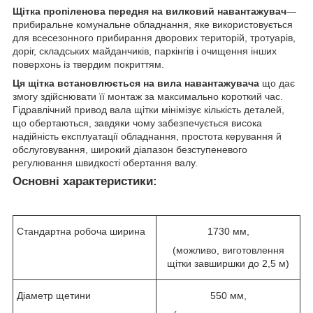
Щітка пропіленова передня на вилковий навантажувач
—
прибиральне комунальне обладнання, яке використовується
для всесезонного прибирання дворових територій, тротуарів,
доріг, складських майданчиків, паркінгів і очищення інших
поверхонь із твердим покриттям.
Ця щітка встановлюється на вила навантажувача
що дає
змогу здійснювати її монтаж за максимально короткий час.
Гідравлічний привод вала щітки мінімізує кількість деталей,
що обертаються, завдяки чому забезпечується висока
надійність експлуатації обладнання, простота керування й
обслуговування, широкий діапазон безступеневого
регулювання швидкості обертання валу.
Основні характеристики:
Стандартна робоча ширина
1730 мм,
(можливо, виготовлення
щітки завширшки до 2,5 м)
Діаметр щетини
550 мм,