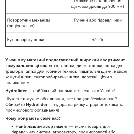
(можливе встановлення
щіткових дисків до 900 мм)
Поворотний механізм
Ручний або гідравлічний
(опціонально)
Кут повороту щітки
+/- 25
У нашому магазині представлений широкий асортимент
комунальних щіток:
лоткові щітки, дискові щітки, щітки для
тракторів, щітки для гобічної техніки, підмітальні щітки, навісні
комутні щітки, снігоприбиральні щітки, дорожні щітки з
поливанням.
Hydrolider
— найбільший гіпермаркет техніки в Україні!
Шукаєте потужне обладнання, яке працює безвідмовно?
Обирайте
Hydrolider
— лідера на ринку аграрної техніки та
промислового обладнання!
Чому обирають саме нас:
Найбільший асортимент
— тисячі товарів для
гідравлічних систем, агросектору, промисловості або