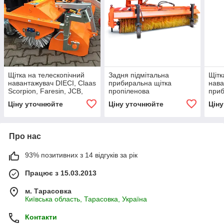
Щітка на телескопічний
Задня підмітальна
Щітк
навантажувач DIECI, Claas
прибиральна щітка
нава
Scorpion, Faresin, JCB,
пропіленова
при
Manitou
Ціну уточнюйте
Ціну уточнюйте
Цін
Про нас
93% позитивних з 14 відгуків за рік
Працює з 15.03.2013
м. Тарасовка
Київська область, Тарасовка, Україна
Контакти