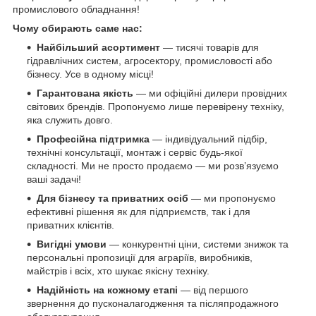
промислового обладнання!
Чому обирають саме нас:
Найбільший асортимент
— тисячі товарів для
гідравлічних систем, агросектору, промисловості або
бізнесу. Усе в одному місці!
Гарантована якість
— ми офіційні дилери провідних
світових брендів. Пропонуємо лише перевірену техніку,
яка служить довго.
Професійна підтримка
— індивідуальний підбір,
технічні консультації, монтаж і сервіс будь-якої
складності. Ми не просто продаємо — ми розв’язуємо
ваші задачі!
Для бізнесу та приватних осіб
— ми пропонуємо
ефективні рішення як для підприємств, так і для
приватних клієнтів.
Вигідні умови
— конкурентні ціни, системи знижок та
персональні пропозиції для аграріїв, виробників,
майстрів і всіх, хто шукає якісну техніку.
Надійність на кожному етапі
— від першого
звернення до пусконалагодження та післяпродажного