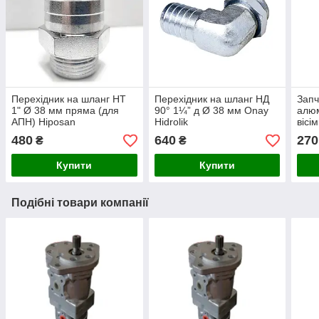
Перехідник на шланг НТ
Перехідник на шланг НД
Запч
1" Ø 38 мм пряма (для
90° 1¼” д Ø 38 мм Onay
алюм
АПН) Hiposan
Hidrolik
вісі
Maki
480
640
270
₴
₴
Купити
Купити
Подібні товари компанії