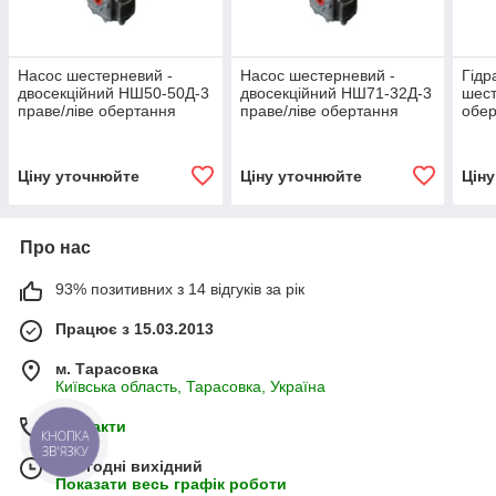
Насос шестерневий -
Насос шестерневий -
Гідр
двосекційний НШ50-50Д-3
двосекційний НШ71-32Д-3
шест
праве/ліве обертання
праве/ліве обертання
обер
ВЗТА
ВЗТА
Ціну уточнюйте
Ціну уточнюйте
Цін
Про нас
93% позитивних з 14 відгуків за рік
Працює з 15.03.2013
м. Тарасовка
Київська область, Тарасовка, Україна
Контакти
КНОПКА
ЗВ'ЯЗКУ
Сьогодні вихідний
Показати весь графік роботи