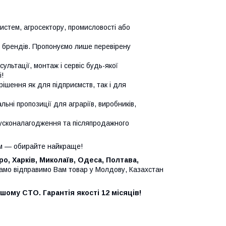
систем, агросектору, промисловості або
х брендів. Пропонуємо лише перевірену
сультації, монтаж і сервіс будь-якої
!
ішення як для підприємств, так і для
ьні пропозиції для аграріїв, виробників,
усконалагодження та післяпродажного
м — обирайте найкраще!
ро, Харків, Миколаїв, Одеса, Полтава,
амо відправимо Вам товар у Молдову, Казахстан
шому СТО. Гарантія якості 12 місяців!