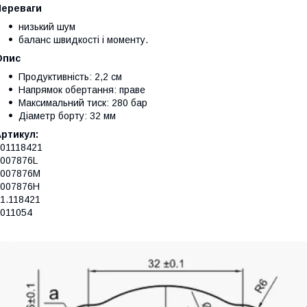
Переваги
низький шум
баланс швидкості і моменту.
Опис
Продуктивність: 2,2 см
Напрямок обертання: праве
Максимальний тиск: 280 бар
Діаметр борту: 32 мм
ртикул:
01118421
007876L
2007876M
2007876H
1.118421
011054