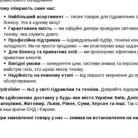
Чому обирають саме нас:
Найбільший асортимент
— тисячі товарів для гідравлічних 
бізнесу. Усе в одному місці!
Гарантована якість
— ми офіційні дилери провідних світови
техніку, яка служить довго.
Професійна підтримка
— індивідуальний підбір, технічні кон
складності. Ми не просто продаємо — ми розв’язуємо ваші задачі
Для бізнесу та приватних осіб
— ми пропонуємо ефективні р
приватних клієнтів.
Вигідні умови
— конкурентні ціни, системи знижок та персонал
майстрів і всіх, хто шукає якісну техніку.
Надійність на кожному етапі
— від першого звернення до п
обслуговування.
ydrolider — №1 у світі гідравліки та техніки.
Довіряйте лідера
и здійснюємо доставку у будь-яке місто України: Київ, Дніп
апоріжжя, Житомир, Львів, Рівне, Суми, Херсон та інші.
Так с
а інші країни СНД і Європи.
ри замовленні товару у нас ― знижка на встановлення на на