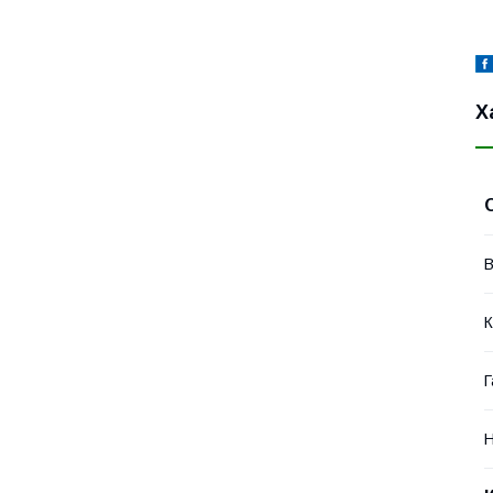
Х
В
К
Г
Н