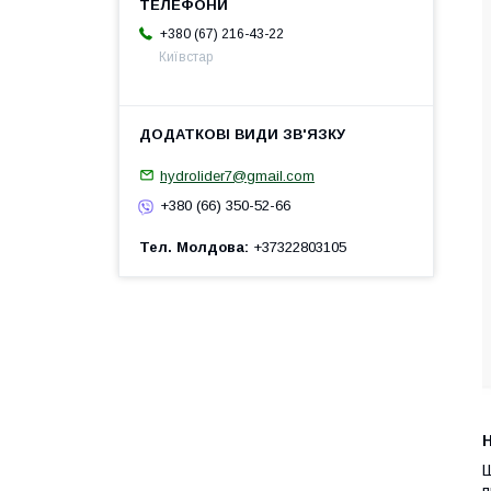
+380 (67) 216-43-22
Київстар
hydrolider7@gmail.com
+380 (66) 350-52-66
Тел. Молдова
+37322803105
H
Ш
п