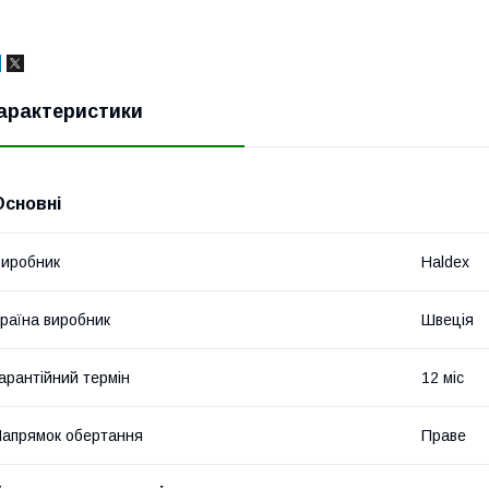
арактеристики
Основні
иробник
Haldex
раїна виробник
Швеція
арантійний термін
12 міс
апрямок обертання
Праве