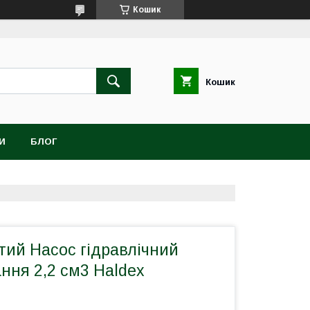
Кошик
Кошик
И
БЛОГ
тий Насос гідравлічний
ння 2,2 см3 Haldex