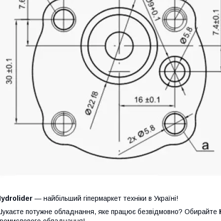
ydrolider
— найбільший гіпермаркет техніки в Україні!
укаєте потужне обладнання, яке працює безвідмовно? Обирайте
ромислового обладнання!