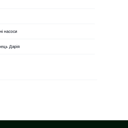
ні насоси
ець Дарія