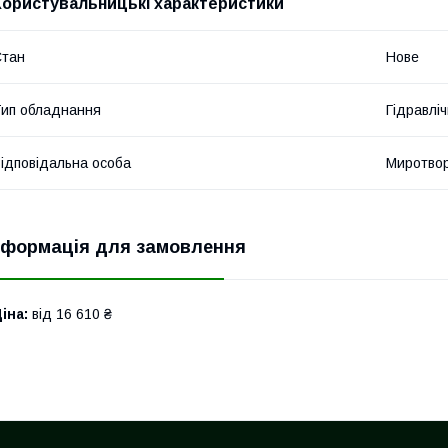
Користувальницькі характеристики
Стан
Нове
ип обладнання
Гідравліч
ідповідальна особа
Миротвор
нформація для замовлення
іна:
від 16 610 ₴