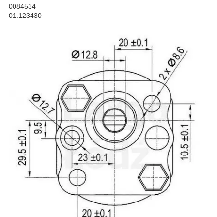
0084534
01.123430