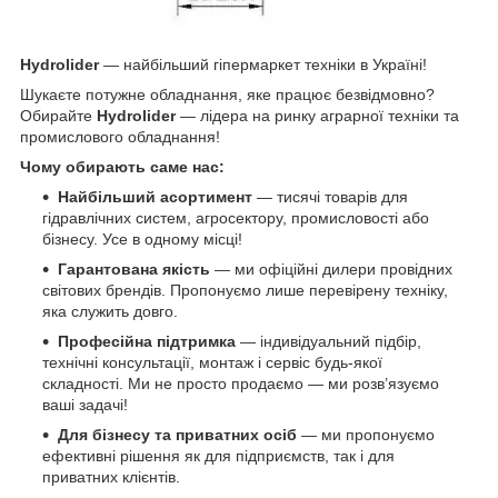
Hydrolider
— найбільший гіпермаркет техніки в Україні!
Шукаєте потужне обладнання, яке працює безвідмовно?
Обирайте
Hydrolider
— лідера на ринку аграрної техніки та
промислового обладнання!
Чому обирають саме нас:
Найбільший асортимент
— тисячі товарів для
гідравлічних систем, агросектору, промисловості або
бізнесу. Усе в одному місці!
Гарантована якість
— ми офіційні дилери провідних
світових брендів. Пропонуємо лише перевірену техніку,
яка служить довго.
Професійна підтримка
— індивідуальний підбір,
технічні консультації, монтаж і сервіс будь-якої
складності. Ми не просто продаємо — ми розв’язуємо
ваші задачі!
Для бізнесу та приватних осіб
— ми пропонуємо
ефективні рішення як для підприємств, так і для
приватних клієнтів.