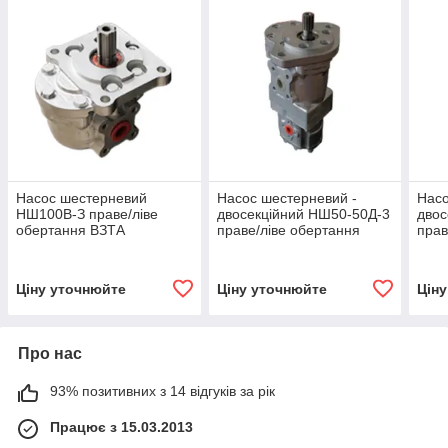
Насос шестерневий
Насос шестерневий -
Насо
НШ100В-З праве/ліве
двосекційний НШ50-50Д-3
двос
обертання ВЗТА
праве/ліве обертання
прав
ВЗТА
ВЗТ
Ціну уточнюйте
Ціну уточнюйте
Цін
Про нас
93% позитивних з 14 відгуків за рік
Працює з 15.03.2013