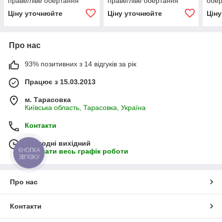
праве/ліве обертання
праве/ліве обертання
обер
ВЗТА
ВЗТА
Ціну уточнюйте
Ціну уточнюйте
Цін
Про нас
93% позитивних з 14 відгуків за рік
Працює з 15.03.2013
м. Тарасовка
Київська область, Тарасовка, Україна
Контакти
Сьогодні вихідний
КНОПКА
Показати весь графік роботи
ЗВ'ЯЗКУ
Про нас
Контакти