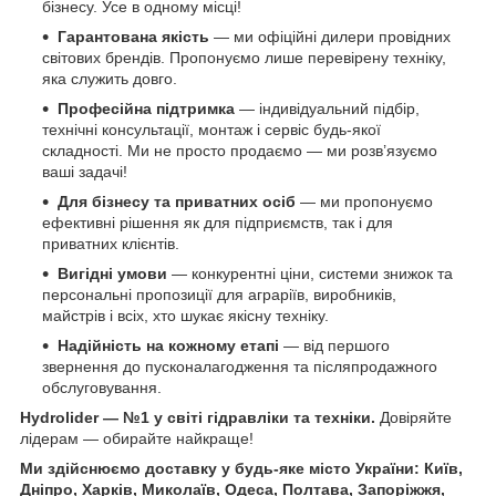
бізнесу. Усе в одному місці!
Гарантована якість
— ми офіційні дилери провідних
світових брендів. Пропонуємо лише перевірену техніку,
яка служить довго.
Професійна підтримка
— індивідуальний підбір,
технічні консультації, монтаж і сервіс будь-якої
складності. Ми не просто продаємо — ми розв’язуємо
ваші задачі!
Для бізнесу та приватних осіб
— ми пропонуємо
ефективні рішення як для підприємств, так і для
приватних клієнтів.
Вигідні умови
— конкурентні ціни, системи знижок та
персональні пропозиції для аграріїв, виробників,
майстрів і всіх, хто шукає якісну техніку.
Надійність на кожному етапі
— від першого
звернення до пусконалагодження та післяпродажного
обслуговування.
Hydrolider — №1 у світі гідравліки та техніки.
Довіряйте
лідерам — обирайте найкраще!
Ми здійснюємо доставку у будь-яке місто України: Київ,
Дніпро, Харків, Миколаїв, Одеса, Полтава, Запоріжжя,