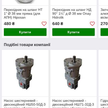
Перехідник на шланг НТ
Перехідник на шланг НД
Запч
1" Ø 38 мм пряма (для
90° 1¼” д Ø 38 мм Onay
алюм
АПН) Hiposan
Hidrolik
вісі
Maki
480
640
270
₴
₴
Купити
Купити
Подібні товари компанії
Насос шестерневий -
Насос шестерневий -
Гідр
двосекційний НШ50-50Д-3
двосекційний НШ71-32Д-3
шест