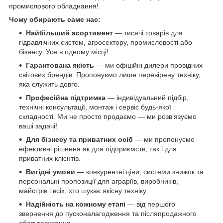
промислового обладнання!
Чому обирають саме нас:
Найбільший асортимент
— тисячі товарів для
гідравлічних систем, агросектору, промисловості або
бізнесу. Усе в одному місці!
Гарантована якість
— ми офіційні дилери провідних
світових брендів. Пропонуємо лише перевірену техніку,
яка служить довго.
Професійна підтримка
— індивідуальний підбір,
технічні консультації, монтаж і сервіс будь-якої
складності. Ми не просто продаємо — ми розв’язуємо
ваші задачі!
Для бізнесу та приватних осіб
— ми пропонуємо
ефективні рішення як для підприємств, так і для
приватних клієнтів.
Вигідні умови
— конкурентні ціни, системи знижок та
персональні пропозиції для аграріїв, виробників,
майстрів і всіх, хто шукає якісну техніку.
Надійність на кожному етапі
— від першого
звернення до пусконалагодження та післяпродажного