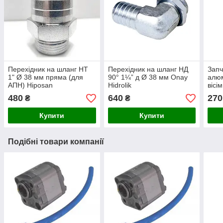
Перехідник на шланг НТ
Перехідник на шланг НД
Запч
1" Ø 38 мм пряма (для
90° 1¼” д Ø 38 мм Onay
алюм
АПН) Hiposan
Hidrolik
вісі
Maki
480
640
270
₴
₴
Купити
Купити
Подібні товари компанії