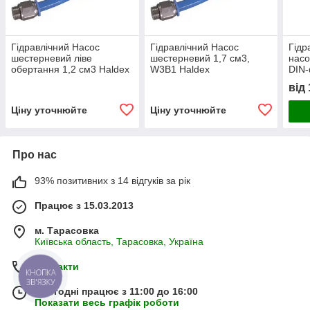
Гідравлічний Насос
Гідравлічний Насос
Гідр
шестерневий ліве
шестерневий 1,7 см3,
насо
обертання 1,2 см3 Haldex
W3B1 Haldex
DIN-
обер
від
Ціну уточнюйте
Ціну уточнюйте
Про нас
93% позитивних з 14 відгуків за рік
Працює з 15.03.2013
м. Тарасовка
Київська область, Тарасовка, Україна
Контакти
КНОПКА
ЗВ'ЯЗКУ
Сьогодні працює з 11:00 до 16:00
Показати весь графік роботи