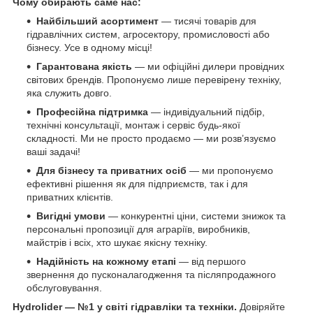
Чому обирають саме нас:
Найбільший асортимент
— тисячі товарів для
гідравлічних систем, агросектору, промисловості або
бізнесу. Усе в одному місці!
Гарантована якість
— ми офіційні дилери провідних
світових брендів. Пропонуємо лише перевірену техніку,
яка служить довго.
Професійна підтримка
— індивідуальний підбір,
технічні консультації, монтаж і сервіс будь-якої
складності. Ми не просто продаємо — ми розв’язуємо
ваші задачі!
Для бізнесу та приватних осіб
— ми пропонуємо
ефективні рішення як для підприємств, так і для
приватних клієнтів.
Вигідні умови
— конкурентні ціни, системи знижок та
персональні пропозиції для аграріїв, виробників,
майстрів і всіх, хто шукає якісну техніку.
Надійність на кожному етапі
— від першого
звернення до пусконалагодження та післяпродажного
обслуговування.
Hydrolider — №1 у світі гідравліки та техніки.
Довіряйте