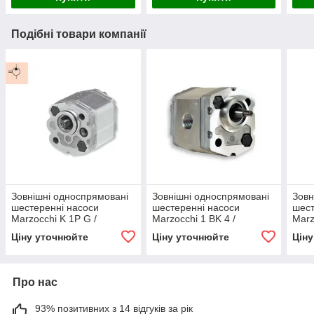
Подібні товари компанії
Зовнішні односпрямовані
Зовнішні односпрямовані
Зовн
шестеренні насоси
шестеренні насоси
шест
Marzocchi K 1P G /
Marzocchi 1 BK 4 /
Marz
Marzocchi external single
Marzocchi external single
Marz
Ціну уточнюйте
Ціну уточнюйте
Цін
gear K 1P G pumps
gear 1 BK 4 pumps
gear
Про нас
93% позитивних з 14 відгуків за рік