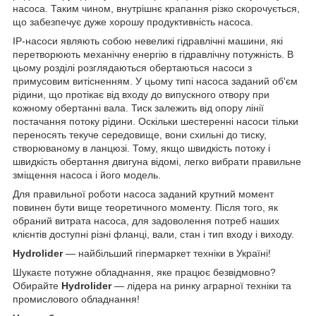
насоса. Таким чином, внутрішнє крапання різко скорочується,
що забезпечує дуже хорошу продуктивність насоса.
IP-насоси являють собою невеликі гідравлічні машини, які
перетворюють механічну енергію в гідравлічну потужність. В
цьому розділі розглядаються обертаються насоси з
примусовим витісненням. У цьому типі насоса заданий об'єм
рідини, що протікає від входу до випускного отвору при
кожному обертанні вала. Тиск залежить від опору лінії
постачання потоку рідини. Оскільки шестеренні насоси тільки
переносять текуче середовище, вони схильні до тиску,
створюваному в ланцюзі. Тому, якщо швидкість потоку і
швидкість обертання двигуна відомі, легко вибрати правильне
зміщення насоса і його модель.
Для правильної роботи насоса заданий крутний момент
повинен бути вище теоретичного моменту. Після того, як
обраний витрата насоса, для задоволення потреб наших
клієнтів доступні різні фланці, вали, стан і тип входу і виходу.
Hydrolider
— найбільший гіпермаркет техніки в Україні!
Шукаєте потужне обладнання, яке працює безвідмовно?
Обирайте
Hydrolider
— лідера на ринку аграрної техніки та
промислового обладнання!