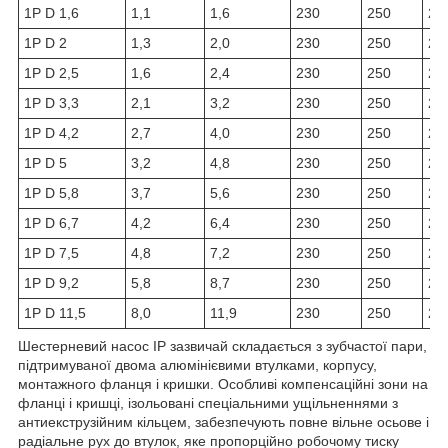
1P D 1,6
1,1
1,6
230
250
27
1P D 2
1,3
2,0
230
250
27
1P D 2,5
1,6
2,4
230
250
27
1P D 3,3
2,1
3,2
230
250
27
1P D 4,2
2,7
4,0
230
250
27
1P D 5
3,2
4,8
230
250
27
1P D 5,8
3,7
5,6
230
250
27
1P D 6,7
4,2
6,4
230
250
27
1P D 7,5
4,8
7,2
230
250
27
1P D 9,2
5,8
8,7
230
250
27
1P D 11,5
8,0
11,9
230
250
27
Шестерневий насос IP зазвичай складається з зубчастої пари,
підтримуваної двома алюмінієвими втулками, корпусу,
монтажного фланця і кришки. Особливі компенсаційні зони на
фланці і кришці, ізольовані спеціальними ущільненнями з
антиекструзійним кільцем, забезпечують повне вільне осьове і
радіальне рух до втулок, яке пропорційно робочому тиску