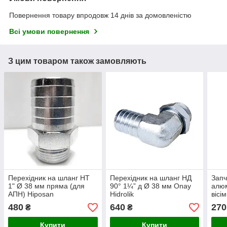
Повернення товару впродовж 14 днів за домовленістю
Всі умови повернення
З цим товаром також замовляють
Перехідник на шланг НТ
Перехідник на шланг НД
Запч
1" Ø 38 мм пряма (для
90° 1¼” д Ø 38 мм Onay
алюм
АПН) Hiposan
Hidrolik
вісі
Maki
480
640
270
₴
₴
Купити
Купити