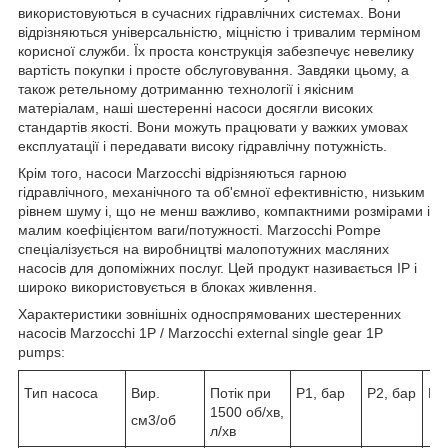
використовуються в сучасних гідравлічних системах. Вони
відрізняються універсальністю, міцністю і тривалим терміном
корисної служби. Їх проста конструкція забезпечує невелику
вартість покупки і просте обслуговування. Завдяки цьому, а
також ретельному дотриманню технології і якісним
матеріалам, наші шестеренні насоси досягли високих
стандартів якості. Вони можуть працювати у важких умовах
експлуатації і передавати високу гідравлічну потужність.
Крім того, насоси Marzocchi відрізняються гарною
гідравлічного, механічного та об'ємної ефективністю, низьким
рівнем шуму і, що не менш важливо, компактними розмірами і
малим коефіцієнтом ваги/потужності. Marzocchi Pompe
спеціалізується на виробництві малопотужних масляних
насосів для допоміжних послуг. Цей продукт називається IP і
широко використовується в блоках живлення.
Характеристики зовнішніх односпрямованих шестеренних
насосів Marzocchi 1P / Marzocchi external single gear 1P
pumps:
Тип насоса
Вир.
Потік при
Р1, бар
Р2, бар
Р3
1500 об/хв,
см3/об
л/хв