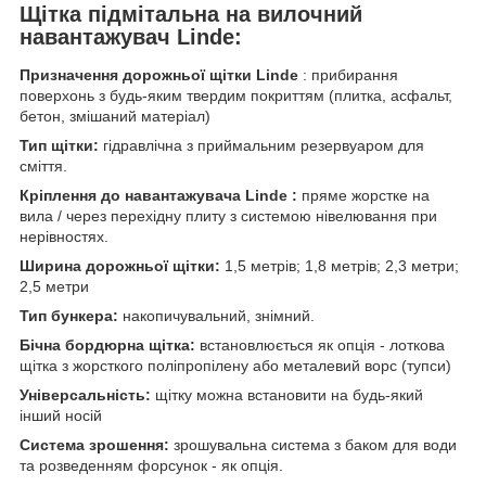
Щітка підмітальна на вилочний
навантажувач Linde:
Призначення дорожньої щітки Linde
: прибирання
поверхонь з будь-яким твердим покриттям (плитка, асфальт,
бетон, змішаний матеріал)
Тип щітки:
гідравлічна з приймальним резервуаром для
сміття.
Кріплення до навантажувача Linde
:
пряме жорстке на
вила / через перехідну плиту з системою нівелювання при
нерівностях.
Ширина дорожньої щітки:
1,5 метрів; 1,8 метрів; 2,3 метри;
2,5 метри
Тип бункера:
накопичувальний, знімний.
Бічна бордюрна щітка:
встановлюється як опція - лоткова
щітка з жорсткого поліпропілену або металевий ворс (тупси)
Універсальність:
щітку можна встановити на будь-який
інший носій
Система зрошення:
зрошувальна система з баком для води
та розведенням форсунок - як опція.