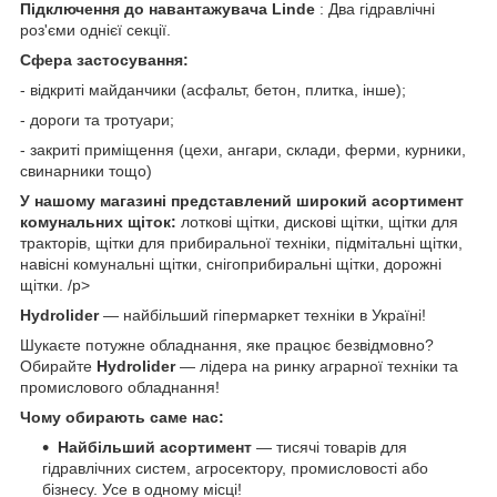
Підключення до навантажувача
Linde
: Два гідравлічні
роз'єми однієї секції.
Сфера застосування:
- відкриті майданчики (асфальт, бетон, плитка, інше);
- дороги та тротуари;
- закриті приміщення (цехи, ангари, склади, ферми, курники,
свинарники тощо)
У нашому магазині представлений широкий асортимент
комунальних щіток:
лоткові щітки, дискові щітки, щітки для
тракторів, щітки для прибиральної техніки, підмітальні щітки,
навісні комунальні щітки, снігоприбиральні щітки, дорожні
щітки. /p>
Hydrolider
— найбільший гіпермаркет техніки в Україні!
Шукаєте потужне обладнання, яке працює безвідмовно?
Обирайте
Hydrolider
— лідера на ринку аграрної техніки та
промислового обладнання!
Чому обирають саме нас:
Найбільший асортимент
— тисячі товарів для
гідравлічних систем, агросектору, промисловості або
бізнесу. Усе в одному місці!