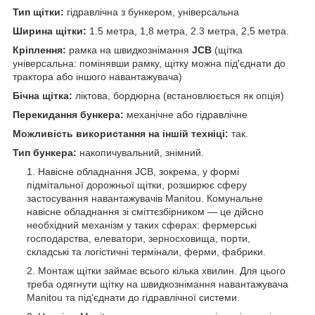
Тип щітки:
гідравлічна з бункером, універсальна
Ширина щітки:
1.5 метра, 1,8 метра, 2.3 метра, 2,5 метра.
Кріплення:
рамка на швидкознімання
JCB
(щітка
універсальна: помінявши рамку, щітку можна під'єднати до
трактора або іншого навантажувача)
Бічна щітка:
ліктова, бордюрна (встановлюється як опція)
Перекидання бункера:
механічне або гідравлічне
Можливість використання на іншій техніці:
так.
Тип бункера:
накопичувальний, знімний.
Навісне обладнання JCB, зокрема, у формі
підмітальної дорожньої щітки, розширює сферу
застосування навантажувачів Manitou. Комунальне
навісне обладнання зі сміттєзбірником — це дійсно
необхідний механізм у таких сферах: фермерські
господарства, елеватори, зерносховища, порти,
складські та логістичні термінали, ферми, фабрики.
Монтаж щітки займає всього кілька хвилин. Для цього
треба одягнути щітку на швидкознімання навантажувача
Manitou та під'єднати до гідравлічної системи.