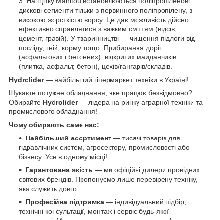
На щітку Manitou встановлюються поліпропіленові
дискові сегменти тільки з первинного поліпропілену, з
високою жорсткістю ворсу. Це дає можливість дійсно
ефективно справлятися з важким сміттям (відсів,
цемент, гравій). У тваринництві — чищення підлоги від
посліду, гній, корму тощо. Прибирання доріг
(асфальтових і бетонних), відкритих майданчиків
(плитка, асфальт, бетон), цехів/гангарів/складів.
Hydrolider
— найбільший гіпермаркет техніки в Україні!
Шукаєте потужне обладнання, яке працює безвідмовно?
Обирайте
Hydrolider
— лідера на ринку аграрної техніки та
промислового обладнання!
Чому обирають саме нас:
Найбільший асортимент
— тисячі товарів для
гідравлічних систем, агросектору, промисловості або
бізнесу. Усе в одному місці!
Гарантована якість
— ми офіційні дилери провідних
світових брендів. Пропонуємо лише перевірену техніку,
яка служить довго.
Професійна підтримка
— індивідуальний підбір,
технічні консультації, монтаж і сервіс будь-якої