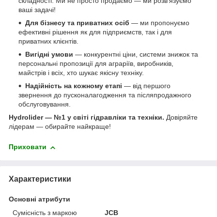
складності. Ми не просто продаємо — ми розв’язуємо
ваші задачі!
Для бізнесу та приватних осіб
— ми пропонуємо
ефективні рішення як для підприємств, так і для
приватних клієнтів.
Вигідні умови
— конкурентні ціни, системи знижок та
персональні пропозиції для аграріїв, виробників,
майстрів і всіх, хто шукає якісну техніку.
Надійність на кожному етапі
— від першого
звернення до пусконалагодження та післяпродажного
обслуговування.
Hydrolider — №1 у світі гідравліки та техніки.
Довіряйте
лідерам — обирайте найкраще!
Приховати
Характеристики
Основні атрибути
Сумісність з маркою
JCB