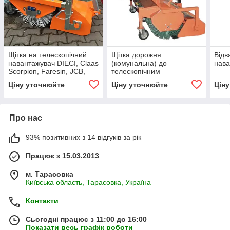
Щітка на телескопічний
Щітка дорожня
Відв
навантажувач DIECI, Claas
(комунальна) до
нава
Scorpion, Faresin, JCB,
телескопічним
Manitou
навантажувачів MANITOU,
Ціну уточнюйте
Ціну уточнюйте
Цін
JCB, САТ, Bobсat,
NewHolland, Claas
Про нас
93% позитивних з 14 відгуків за рік
Працює з 15.03.2013
м. Тарасовка
Київська область, Тарасовка, Україна
Контакти
Сьогодні працює з 11:00 до 16:00
Показати весь графік роботи