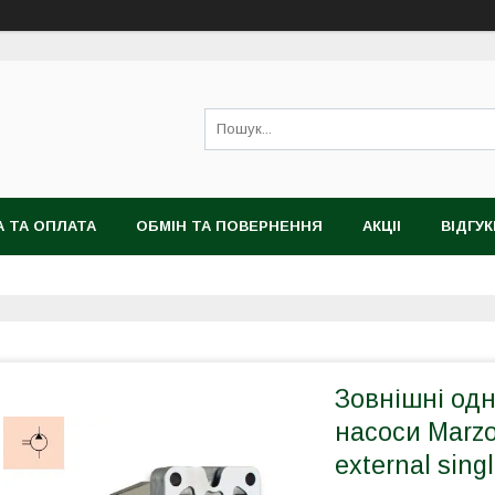
 ТА ОПЛАТА
ОБМІН ТА ПОВЕРНЕННЯ
АКЦІІ
ВІДГУК
Зовнішні од
насоси Marzo
external sin