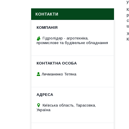
у
К
КОНТАКТИ
р
с
ш
Х
Гідролідер - агротехніка,
K
промислове та будівельне обладнання
Личманенко Тетяна
Київська область, Тарасовка,
Україна