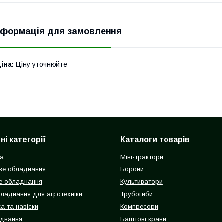
нформація для замовлення
іна:
Ціну уточнюйте
і категорії
Каталоги товарів
ка
Міні-трактори
ве обладнання
Борони
е обладнання
Культиватори
бладнання для агротехніки
Трубогиби
а та навіски
Компресори
аднання
Баштові крани