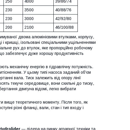
250
4000
39/86/74
230
3500
40/88/76
230
3000
42/92/80
200
2100
46/100/88
римуваної двома алюмінієвими втулками, корпусу,
і і кришці, ізольовані спеціальними ущільненнями
діальне рух до втулок, яке пропорційно робочому
, що забезпечує дуже хорошу продуктивність
ють механічну енергію в гідравлічну потужність.
тісненням. У цьому типі насоса заданий об'єм
танні вала. Тиск залежить від опору лінії
осять текуче середовище, вони схильні до тиску,
бертання двигуна відомі, легко вибрати
и вище теоретичного моменту. Після того, як
упні різні фланці, вали, стан і тип входу і
Hydrolider
— лідера на ринку аграрної техніки та