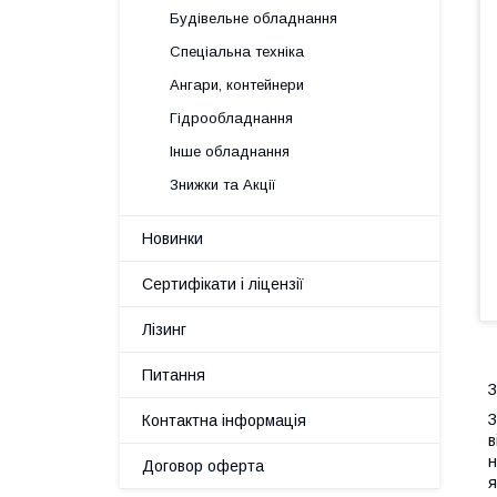
Будівельне обладнання
Спеціальна техніка
Ангари, контейнери
Гідрообладнання
Інше обладнання
Знижки та Акції
Новинки
Сертифікати і ліцензії
Лізинг
Питання
З
З
Контактна інформація
в
н
Договор оферта
я