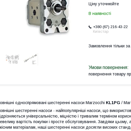
Ціну уточнюйте
В наявності
+380 (67) 216-43-22
Київстар
Замовлення тільки з
повернення товару п
овнішні односпрямовані шестеренні насоси Marzocchi
KL1PG
/ Mar
овнішні шестеренні насоси - найпопулярніші насоси, що використов
ідрізняються універсальністю, міцністю і тривалим терміном корисн
евелику вартість покупки і просте обслуговування. Завдяки цьому,
кісним матеріалам, наші шестеренні насоси досягли високих станд