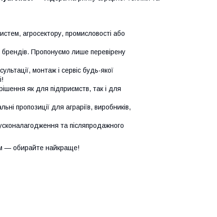
систем, агросектору, промисловості або
х брендів. Пропонуємо лише перевірену
сультації, монтаж і сервіс будь-якої
!
ішення як для підприємств, так і для
ьні пропозиції для аграріїв, виробників,
усконалагодження та післяпродажного
м — обирайте найкраще!