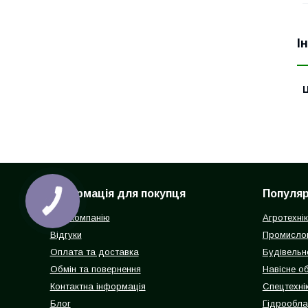
І
Ц
Інформація для покупця
Популярн
Про компанію
Агротехні
Відгуки
Промисло
Оплата та доставка
Будівельн
Обмін та повернення
Навісне о
Контактна інформація
Спецтехнік
Блог
Гідрообл