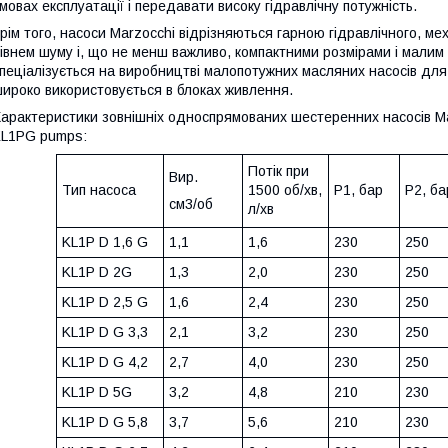
мовах експлуатації і передавати високу гідравлічну потужність.
рім того, насоси Marzocchi відрізняються гарною гідравлічного, ме
івнем шуму і, що не менш важливо, компактними розмірами і малим
пеціалізується на виробництві малопотужних масляних насосів для 
ироко використовується в блоках живлення.
арактеристики зовнішніх односпрямованих шестеренних насосів Marz
L1PG pumps:
Потік при
Вир.
Тип насоса
1500 об/хв,
Р1, бар
Р2, ба
см3/об
л/хв
KL1P D 1,6 G
1,1
1,6
230
250
KL1P D 2G
1,3
2,0
230
250
KL1P D 2,5 G
1,6
2,4
230
250
KL1P D G 3,3
2,1
3,2
230
250
KL1P D G 4,2
2,7
4,0
230
250
KL1P D 5G
3,2
4,8
210
230
KL1P D G 5,8
3,7
5,6
210
230