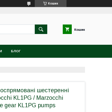
Кошик
Кошик
И
БЛОГ
носпрямовані шестеренні
cchi KL1PG / Marzocchi
gle gear KL1PG pumps