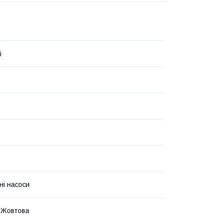
i
ні насоси
 Жовтова