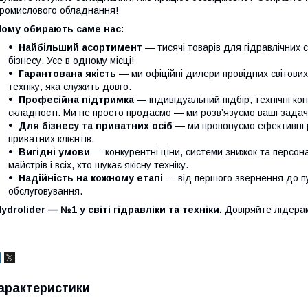
ромислового обладнання!
Чому обирають саме нас:
Найбільший асортимент
— тисячі товарів для гідравлічних 
бізнесу. Усе в одному місці!
Гарантована якість
— ми офіційні дилери провідних світови
техніку, яка служить довго.
Професійна підтримка
— індивідуальний підбір, технічні кон
складності. Ми не просто продаємо — ми розв’язуємо ваші задачі
Для бізнесу та приватних осіб
— ми пропонуємо ефективні р
приватних клієнтів.
Вигідні умови
— конкурентні ціни, системи знижок та персонал
майстрів і всіх, хто шукає якісну техніку.
Надійність на кожному етапі
— від першого звернення до п
обслуговування.
ydrolider — №1 у світі гідравліки та техніки.
Довіряйте лідера
арактеристики