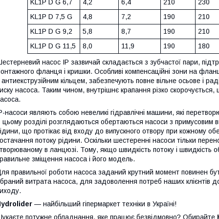
KL1P D G 6,7
4,2
6,4
210
230
KL1P D 7,5 G
4,8
7,2
190
210
KL1P D G 9,2
5,8
8,7
190
210
KL1P D G 11,5
8,0
11,9
190
180
естерневий насос IP зазвичай складається з зубчастої пари, підт
онтажного фланця і кришки. Особливі компенсаційні зони на фланц
 антиекструзійним кільцем, забезпечують повне вільне осьове і ра
иску насоса. Таким чином, внутрішнє крапання різко скорочується
асоса.
P-насоси являють собою невеликі гідравлічні машини, які перетворю
 цьому розділі розглядаються обертаються насоси з примусовим ви
ідини, що протікає від входу до випускного отвору при кожному обер
остачання потоку рідини. Оскільки шестеренні насоси тільки перен
творюваному в ланцюзі. Тому, якщо швидкість потоку і швидкість о
равильне зміщення насоса і його модель.
ля правильної роботи насоса заданий крутний момент повинен бут
браний витрата насоса, для задоволення потреб наших клієнтів дост
иходу.
ydrolider
— найбільший гіпермаркет техніки в Україні!
укаєте потужне обладнання, яке працює безвідмовно? Обирайте