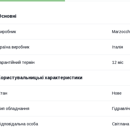
Основні
иробник
Marzocch
раїна виробник
Італія
арантійний термін
12 міс
Користувальницькі характеристики
Стан
Нове
ип обладнання
Гідравліч
ідповідальна особа
Світлана