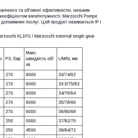
ханічного та об'ємної ефективністю, низьким
 коефіцієнтом ваги/потужності. Marzocchi Pompe
допоміжних послуг. Цей продукт називається IP і
occhi KL1PG / Marzocchi external single gear
Макс.
р
Р3, бар
швидкість об/
L/M/N, мм
хв
270
6000
33/74/62
270
6000
33.5/75/63
270
6000
34/76/64
270
6000
35/78/66
270
6000
36/80/68
250
5000
37/82/70
250
4500
38/84/72