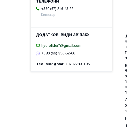
+380 (67) 216-43-22
Київстар
Ш
м
hydrolider7@gmail.com
з
т
+380 (66) 350-52-66
н
Тел. Молдова
+37322803105
I
В
р
п
с
п
Д
о
в
H
Ш