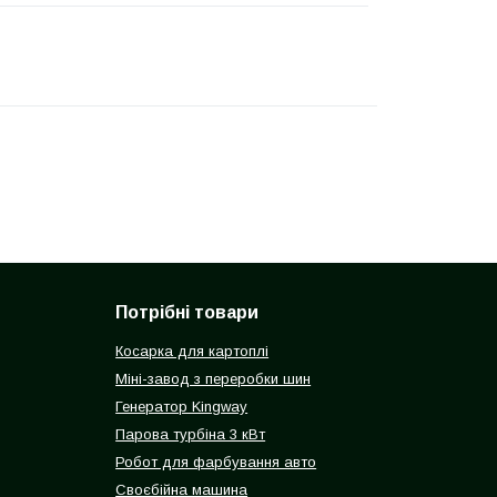
Потрібні товари
Косарка для картоплі
Міні-завод з переробки шин
Генератор Kingway
Парова турбіна 3 кВт
Робот для фарбування авто
Своєбійна машина