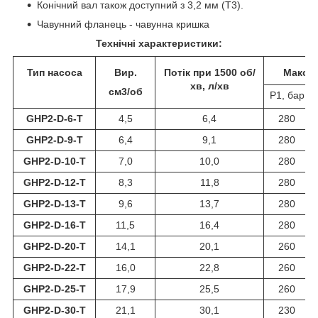
Конічний вал також доступний з 3,2 мм (T3).
Чавунний фланець - чавунна кришка
Технічні характеристики:
Тип насоса
Вир.
Потік при 1500 об/
Макси
хв, л/хв
см3/об
Р1, бар
GHP2-D-6-T
4,5
6,4
280
GHP2-D-9-T
6,4
9,1
280
GHP2-D-10-T
7,0
10,0
280
GHP2-D-12-T
8,3
11,8
280
GHP2-D-13-T
9,6
13,7
280
GHP2-D-16-T
11,5
16,4
280
GHP2-D-20-T
14,1
20,1
260
GHP2-D-22-T
16,0
22,8
260
GHP2-D-25-T
17,9
25,5
260
GHP2-D-30-T
21,1
30,1
230