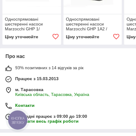
Односпрямовані
Односпрямовані
Одн
шестеренні насоси
шестеренні насоси
шест
Marzocchi GHP 1/
Marzocchi GHP 1A2 /
Marz
Monodirectional GHP1
Monodirectional GHP1 A2
Mono
Ціну уточнюйте
Ціну уточнюйте
Цін
Single Pumps
Single Pumps
Sing
Про нас
93% позитивних з 14 відгуків за рік
Працює з 15.03.2013
м. Тарасовка
Київська область, Тарасовка, Україна
Контакти
Сьогодні працює з 09:00 до 19:00
КНОПКА
Показати весь графік роботи
ЗВ'ЯЗКУ