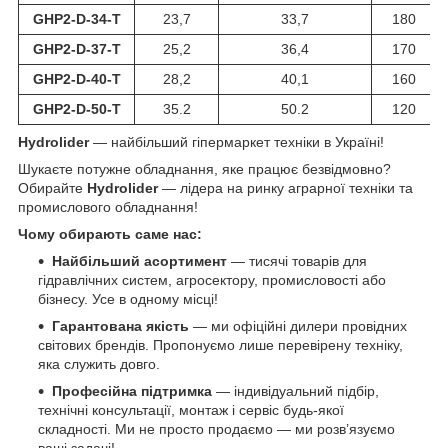
GHP2-D-34-T
23,7
33,7
180
GHP2-D-37-T
25,2
36,4
170
GHP2-D-40-T
28,2
40,1
160
GHP2-D-50-T
35.2
50.2
120
Hydrolider
— найбільший гіпермаркет техніки в Україні!
Шукаєте потужне обладнання, яке працює безвідмовно?
Обирайте
Hydrolider
— лідера на ринку аграрної техніки та
промислового обладнання!
Чому обирають саме нас:
Найбільший асортимент
— тисячі товарів для
гідравлічних систем, агросектору, промисловості або
бізнесу. Усе в одному місці!
Гарантована якість
— ми офіційні дилери провідних
світових брендів. Пропонуємо лише перевірену техніку,
яка служить довго.
Професійна підтримка
— індивідуальний підбір,
технічні консультації, монтаж і сервіс будь-якої
складності. Ми не просто продаємо — ми розв’язуємо
ваші задачі!