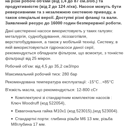
на різні робочі об'єми (від 1,4 до 87 см.3/об.) та
продуктивністю (від 2 до 124 л/хв). Насоси можуть бути
реверсивними та з незалежною системою приводу, а
також спеціальні версії. Доступні різні фланці та вали.
Заявлений ресурс до 16000 годин безперервної роботи.
Дані шестеренні насоси використовують у таких галузях:
металургія, суднобудування, лісозаготівля,
верстатобудування, а також у мобільній техніці. Систему, в
якій використовуються гідронасоси даної серії,
рекомендується обладнати фільтром, що всмоктує, з тонкістю
фільтрації від 25 мікрон.
Робочий об'єм: від 4,5 до 35,2 см
3
/про
Максимальний робочий тиск: 280 бар
Рекомендована температура експлуатації: -15°С...+85°С
В'язкість масла, що рекомендується: 12-800 сСт
Комплектуючі зі стандартним комплектом насосів :
Ключ Woodruff (код 522054),
Еквагональна гайка M10x1 (код 523015),(код 523004).
Стандартні порти: глибина різьби M6 13 мм, різьба
М8глубина 17 мм.