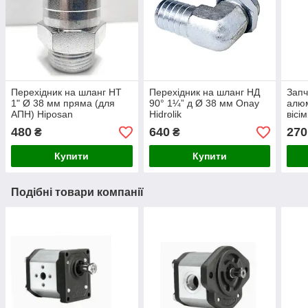
Перехідник на шланг НТ
Перехідник на шланг НД
Запч
1" Ø 38 мм пряма (для
90° 1¼” д Ø 38 мм Onay
алюм
АПН) Hiposan
Hidrolik
вісі
Maki
480
640
270
₴
₴
Купити
Купити
Подібні товари компанії