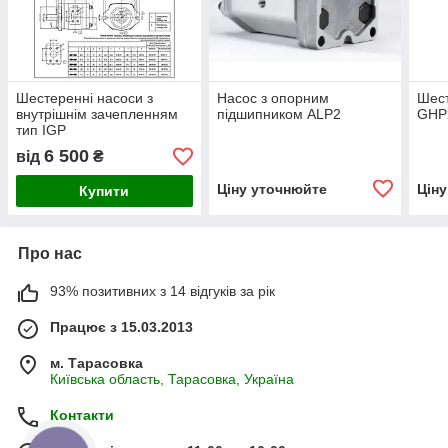
Шестеренні насоси з
Насос з опорним
Шест
внутрішнім зачепленням
підшипником ALP2
GHP
тип IGP
6 500
від
₴
Ціну уточнюйте
Цін
Купити
Про нас
93% позитивних з 14 відгуків за рік
Працює з 15.03.2013
м. Тарасовка
Київська область, Тарасовка, Україна
Контакти