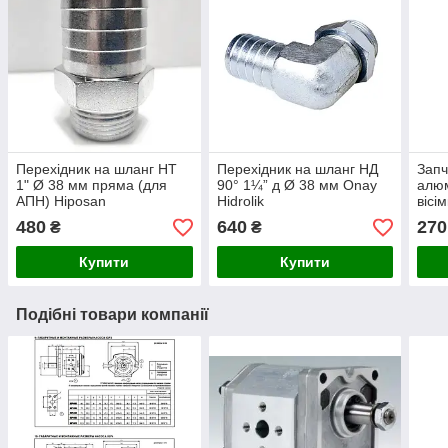
Перехідник на шланг НТ
Перехідник на шланг НД
Запч
1" Ø 38 мм пряма (для
90° 1¼” д Ø 38 мм Onay
алюм
АПН) Hiposan
Hidrolik
вісі
Maki
480
640
270
₴
₴
Купити
Купити
Подібні товари компанії