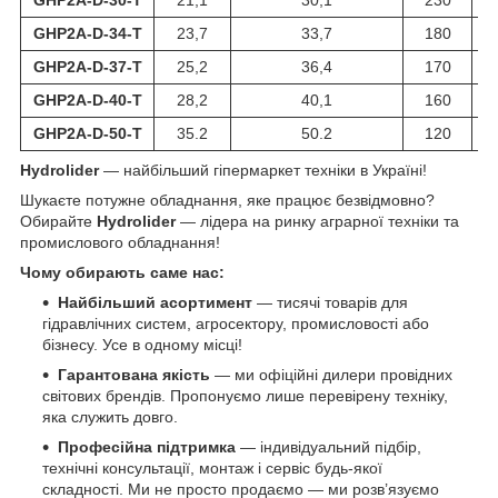
GHP2A-D-34-T
23,7
33,7
180
GHP2A-D-37-T
25,2
36,4
170
GHP2A-D-40-T
28,2
40,1
160
GHP2A-D-50-T
35.2
50.2
120
Hydrolider
— найбільший гіпермаркет техніки в Україні!
Шукаєте потужне обладнання, яке працює безвідмовно?
Обирайте
Hydrolider
— лідера на ринку аграрної техніки та
промислового обладнання!
Чому обирають саме нас:
Найбільший асортимент
— тисячі товарів для
гідравлічних систем, агросектору, промисловості або
бізнесу. Усе в одному місці!
Гарантована якість
— ми офіційні дилери провідних
світових брендів. Пропонуємо лише перевірену техніку,
яка служить довго.
Професійна підтримка
— індивідуальний підбір,
технічні консультації, монтаж і сервіс будь-якої
складності. Ми не просто продаємо — ми розв’язуємо