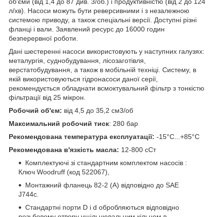
об'єми (від 1,4 до 87 див. 3/об.) і продуктивністю (від 2 до 124
л/хв). Насоси можуть бути реверсивними і з незалежною
системою приводу, а також спеціальні версії. Доступні різні
фланці і вали. Заявлений ресурс до 16000 годин
безперервної роботи.
Дані шестеренні насоси використовують у наступних галузях:
металургія, суднобудування, лісозаготівля,
верстатобудування, а також в мобільній техніці. Систему, в
якій використовуються гідронасоси даної серії,
рекомендується обладнати всмоктувальний фільтр з тонкістю
фільтрації від 25 мікрон.
Робочий об'єм:
від 4,5 до 35,2 см
3
/об
Максимальний робочий тиск
: 280 бар
Рекомендована температура експлуатації:
-15°С...+85°С
Рекомендована в'язкість масла:
12-800 сСт
Комплектуючі зі стандартним комплектом насосів :
Ключ Woodruff (код 522067),
Монтажний фланець 82-2 (A) відповідно до SAE
J744c.
Стандартні порти D і d обробляються відповідно
резьбовому отвору ущільнювальним кільцем в