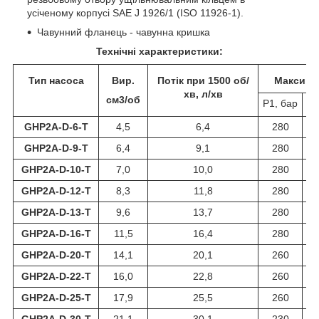
усіченому корпусі SAE J 1926/1 (ISO 11926-1).
Чавунний фланець - чавунна кришка
Технічні характеристики:
Тип насоса
Вир.
Потік при 1500 об/
Максима
хв, л/хв
см3/об
Р1, бар
Р2
GHP2A-D-6-T
4,5
6,4
280
GHP2A-D-9-T
6,4
9,1
280
GHP2A-D-10-T
7,0
10,0
280
GHP2A-D-12-T
8,3
11,8
280
GHP2A-D-13-T
9,6
13,7
280
GHP2A-D-16-T
11,5
16,4
280
GHP2A-D-20-T
14,1
20,1
260
GHP2A-D-22-T
16,0
22,8
260
GHP2A-D-25-T
17,9
25,5
260
GHP2A-D-30-T
21,1
30,1
230