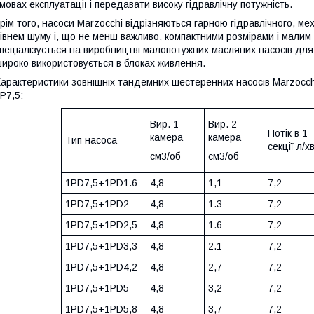
мовах експлуатації і передавати високу гідравлічну потужність.
рім того, насоси Marzocchi відрізняються гарною гідравлічного, ме
івнем шуму і, що не менш важливо, компактними розмірами і малим
пеціалізується на виробництві малопотужних масляних насосів для
ироко використовується в блоках живлення.
арактеристики зовнішніх тандемних шестеренних насосів Marzocchi 
P7,5:
Вир. 1
Вир. 2
Потік в 1
камера
камера
Тип насоса
секції л/х
см3/об
см3/об
1PD7,5+1PD1.6
4,8
1,1
7,2
1PD7,5+1PD2
4,8
1.3
7,2
1PD7,5+1PD2,5
4,8
1.6
7,2
1PD7,5+1PD3,3
4,8
2.1
7,2
1PD7,5+1PD4,2
4,8
2,7
7,2
1PD7,5+1PD5
4,8
3,2
7,2
1PD7,5+1PD5,8
4,8
3,7
7,2