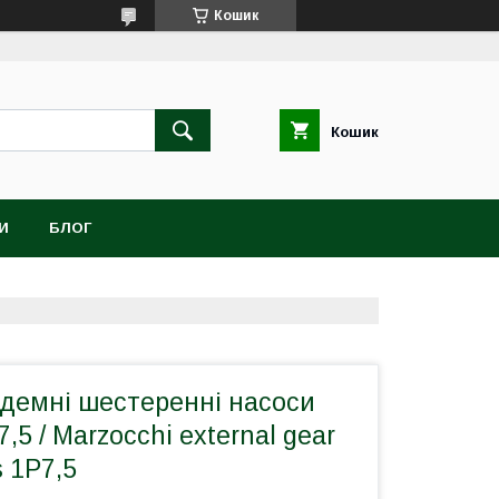
Кошик
Кошик
И
БЛОГ
ндемні шестеренні насоси
,5 / Marzocchi external gear
 1P7,5