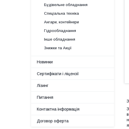
Будівельне обладнання
Спеціальна техніка
Ангари, контейнери
Гідрообладнання
Інше обладнання
Знижки та Акції
Новинки
Сертифікати і ліцензії
Лізинг
Питання
З
З
Контактна інформація
в
н
Договор оферта
я