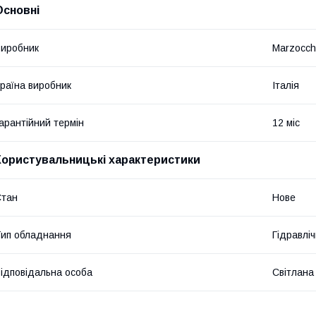
Основні
иробник
Marzocch
раїна виробник
Італія
арантійний термін
12 міс
Користувальницькі характеристики
Стан
Нове
ип обладнання
Гідравліч
ідповідальна особа
Світлана