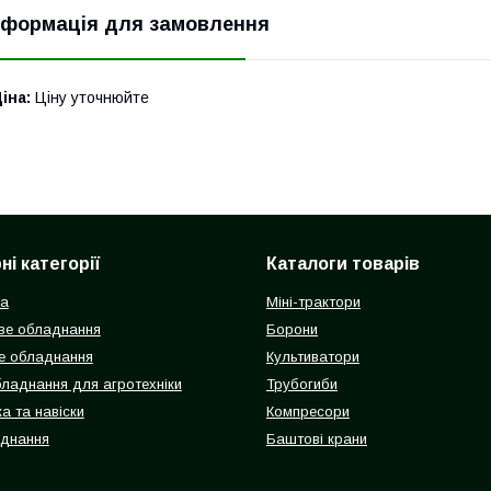
нформація для замовлення
іна:
Ціну уточнюйте
і категорії
Каталоги товарів
ка
Міні-трактори
ве обладнання
Борони
е обладнання
Культиватори
бладнання для агротехніки
Трубогиби
а та навіски
Компресори
аднання
Баштові крани