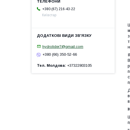
+380 (67) 216-43-22
Київстар
Ш
м
з
т
hydrolider7@gmail.com
н
+380 (66) 350-52-66
I
В
Тел. Молдова
+37322803105
р
п
с
п
Д
в
в
H
Ш
п