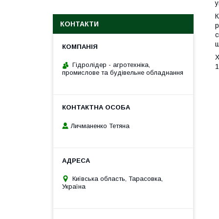
у
К
КОНТАКТИ
р
с
ш
Х
Гідролідер - агротехніка,
1
промислове та будівельне обладнання
Личманенко Тетяна
Київська область, Тарасовка,
Україна