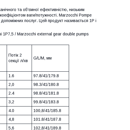
ханічного та об'ємної ефективністю, низьким
 коефіцієнтом ваги/потужності. Marzocchi Pompe
 допоміжних послуг. Цей продукт називається 1P і
1P7,5 / Marzocchi external gear double pumps
Потік 2
G/L/M, мм
в
секції л/хв
1.6
97.8/41/179.8
2,0
98.3/41/180.8
2.4
98.8/41/181.8
3,2
99.8/41/183.8
4.0
100,8/41/185.8
4,8
101.8/41/187.8
5,6
102,8/41/189.8