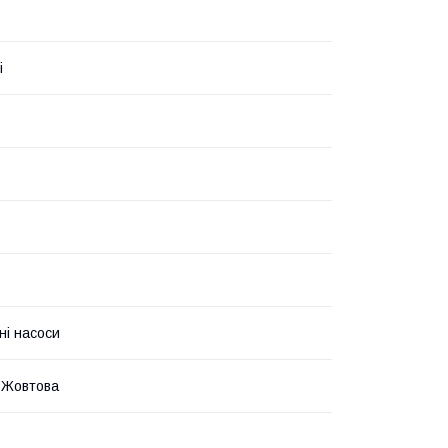
i
ні насоси
 Жовтова