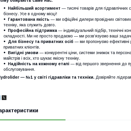
Чому обирають саме нас:
Найбільший асортимент
— тисячі товарів для гідравлічних 
бізнесу. Усе в одному місці!
Гарантована якість
— ми офіційні дилери провідних світови
техніку, яка служить довго.
Професійна підтримка
— індивідуальний підбір, технічні кон
складності. Ми не просто продаємо — ми розв’язуємо ваші задачі
Для бізнесу та приватних осіб
— ми пропонуємо ефективні р
приватних клієнтів.
Вигідні умови
— конкурентні ціни, системи знижок та персонал
майстрів і всіх, хто шукає якісну техніку.
Надійність на кожному етапі
— від першого звернення до п
обслуговування.
ydrolider — №1 у світі гідравліки та техніки.
Довіряйте лідера
арактеристики