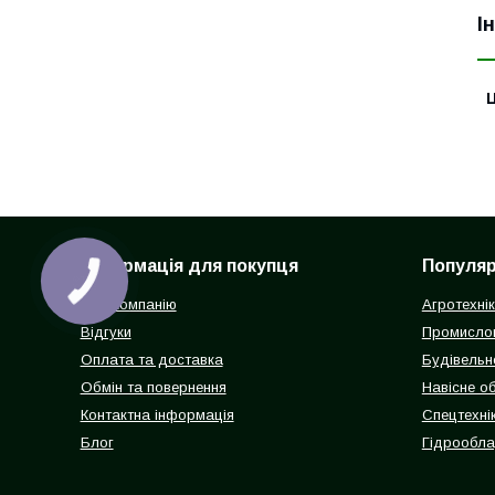
І
Ц
Інформація для покупця
Популярн
Про компанію
Агротехні
Відгуки
Промисло
Оплата та доставка
Будівельн
Обмін та повернення
Навісне о
Контактна інформація
Спецтехнік
Блог
Гідрообл