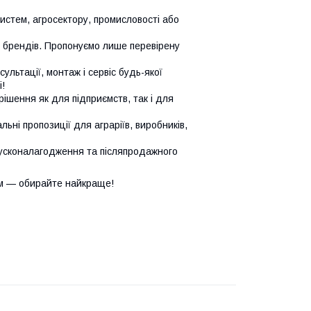
систем, агросектору, промисловості або
х брендів. Пропонуємо лише перевірену
сультації, монтаж і сервіс будь-якої
!
ішення як для підприємств, так і для
ьні пропозиції для аграріїв, виробників,
усконалагодження та післяпродажного
м — обирайте найкраще!