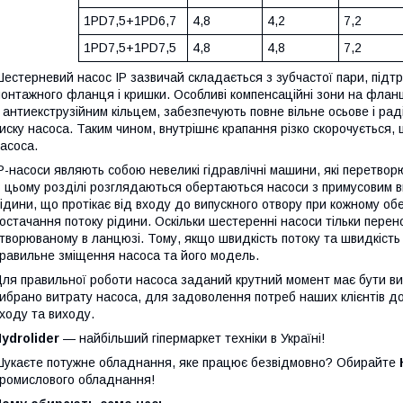
1PD7,5+1PD6,7
4,8
4,2
7,2
1PD7,5+1PD7,5
4,8
4,8
7,2
естерневий насос IP зазвичай складається з зубчастої пари, підт
онтажного фланця і кришки. Особливі компенсаційні зони на фланц
 антиекструзійним кільцем, забезпечують повне вільне осьове і ра
иску насоса. Таким чином, внутрішнє крапання різко скорочується
асоса.
P-насоси являють собою невеликі гідравлічні машини, які перетворю
 цьому розділі розглядаються обертаються насоси з примусовим ви
ідини, що протікає від входу до випускного отвору при кожному обер
остачання потоку рідини. Оскільки шестеренні насоси тільки перен
творюваному в ланцюзі. Тому, якщо швидкість потоку та швидкість
равильне зміщення насоса та його модель.
ля правильної роботи насоса заданий крутний момент має бути ви
ибрано витрату насоса, для задоволення потреб наших клієнтів дос
ходу та виходу.
ydrolider
— найбільший гіпермаркет техніки в Україні!
укаєте потужне обладнання, яке працює безвідмовно? Обирайте
ромислового обладнання!