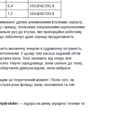
6,4
103,8/41/191.8
7,2
104.8/41/193.8
римуваної двома алюмінієвими втулками, корпусу,
і і кришці, ізольовані спеціальними ущільненнями
діальне рух до втулок, яке пропорційно робочому
, що забезпечує дуже хорошу продуктивність
ють механічну енергію в гідравлічну потужність.
тісненням. У цьому типі насоса заданий об'єм
танні вала. Тиск залежить від опору лінії
осять текуче середовище, вони схильні до тиску,
 обертання двигуна відомі, легко вибрати
щим за теоретичний момент. Після того, як
тупні різні фланці, вали, положення та тип
Hydrolider
— лідера на ринку аграрної техніки та