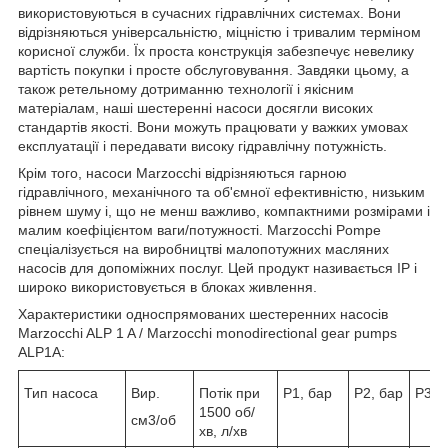
використовуються в сучасних гідравлічних системах. Вони
відрізняються універсальністю, міцністю і тривалим терміном
корисної служби. Їх проста конструкція забезпечує невелику
вартість покупки і просте обслуговування. Завдяки цьому, а
також ретельному дотриманню технології і якісним
матеріалам, наші шестеренні насоси досягли високих
стандартів якості. Вони можуть працювати у важких умовах
експлуатації і передавати високу гідравлічну потужність.
Крім того, насоси Marzocchi відрізняються гарною
гідравлічного, механічного та об'ємної ефективністю, низьким
рівнем шуму і, що не менш важливо, компактними розмірами і
малим коефіцієнтом ваги/потужності. Marzocchi Pompe
спеціалізується на виробництві малопотужних масляних
насосів для допоміжних послуг. Цей продукт називається IP і
широко використовується в блоках живлення.
Характеристики односпрямованих шестеренних насосів
Marzocchi ALP 1 A / Marzocchi monodirectional gear pumps
ALP1A:
Тип насоса
Вир.
Потік при
Р1, бар
Р2, бар
Р3, 
1500 об/
см3/об
хв, л/хв