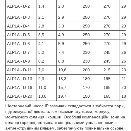
ALP1A - D-2
1,4
2,0
250
270
290
ALP1A - D-3
2,1
2,9
250
270
290
ALP1A - D-4
2,8
3,9
250
270
290
ALP1A - D-5
3,5
4,9
250
270
290
ALP1A - D-6
4,1
5,9
250
270
290
ALP1A - D-7
5,2
7,4
230
245
260
ALP1A - D-9
6,2
8,8
230
245
260
ALP1A - D-11
7,6
10,8
200
215
230
ALP1A - D-13
9,3
13,3
180
195
210
ALP1A - D-16
11,0
15,7
170
185
200
ALP1A - D-20
13,8
19,7
150
165
180
Шестерневий насос IP зазвичай складається з зубчастої пари,
підтримуваної двома алюмінієвими втулками, корпусу,
монтажного фланця і кришки. Особливі компенсаційні зони на
фланці і кришці, ізольовані спеціальними ущільненнями з
антиекструзійним кільцем, забезпечують повне вільне осьове і