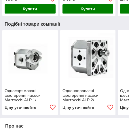
Купити
Купити
Подібні товари компанії
Односпрямовані
Однонаправлені
Одн
шестеренні насоси
шестеренні насоси
шест
Marzocchi ALP 1/
Marzocchi ALP 2/
Marz
Marzocchi single gear
Marzocchi single gear
Marz
Ціну уточнюйте
Ціну уточнюйте
Цін
pumps ALP 1
pumps ALP 2
pum
Про нас