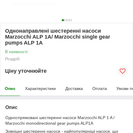
Однонаправлені шестеренні насоси
Marzocchi ALP 1A/ Marzocchi single gear
pumps ALP 1A
В наявності
Роздріб
Ціну уточнюйте
Опис
Характеристики
Доставка
Оплата
Умови п
Опис
Односпрямовані шестеренні насоси Marzocchi ALP 1 A /
Marzocchi monodirectional gear pumps ALP1A
Зовнішні шестеренні насоси - найпопулярніші насоси, що