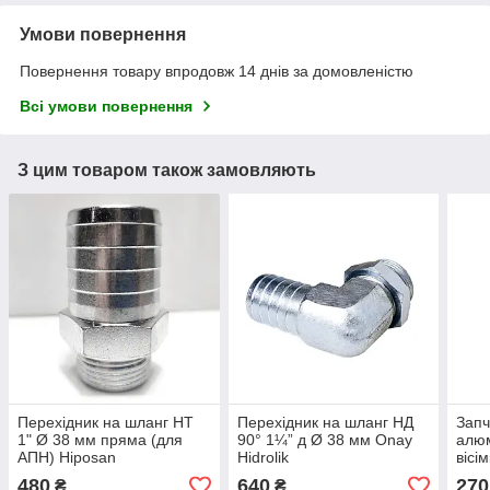
Умови повернення
Повернення товару впродовж 14 днів за домовленістю
Всі умови повернення
З цим товаром також замовляють
Перехідник на шланг НТ
Перехідник на шланг НД
Запч
1" Ø 38 мм пряма (для
90° 1¼” д Ø 38 мм Onay
алюм
АПН) Hiposan
Hidrolik
вісі
Maki
480
640
270
₴
₴