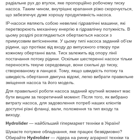
радіальне рух до втулок, яке пропорційно робочому тиску
насоса. Таким чином, внутрішнє крапання різко скорочується,
що забезпечує дуже хорошу продуктивність насоса.
IP-насоси являють собою невеликі гідравлічні машини, які
перетворюють механічну енергію в гідравлічну потужність. В
цьому розділі розглядаються обертаються насоси з
примусовим витісненням. У цьому типі насоса заданий об'єм
рідини, що протікає від входу до випускного отвору при
кожному обертанні вала. Тиск залежить від опору лінії
постачання потоку рідини. Оскільки шестеренні насоси тільки
переносять текуче середовище, вони схильні до тиску,
створюваному в ланцюзі. Тому, якщо швидкість потоку та
швидкість обертання двигуна відомі, легко вибрати правильне
зміщення насоса та його модель.
Для правильної роботи насоса заданий крутний момент має
бути вищим за теоретичний момент. Після того, як вибрано
витрату насоса, для задоволення потреб наших клієнтів
доступні різні фланці, вали, положення та тип входу та
виходу.
Hydrolider
— найбільший гіпермаркет техніки в Україні!
Шукаєте потужне обладнання, яке працює безвідмовно?
Обирайте
Hydrolider
— лідера на ринку аграрної техніки та