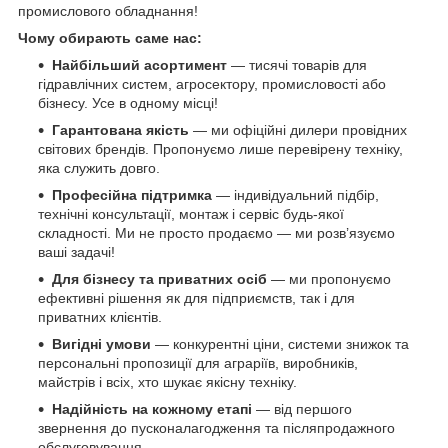
промислового обладнання!
Чому обирають саме нас:
Найбільший асортимент
— тисячі товарів для
гідравлічних систем, агросектору, промисловості або
бізнесу. Усе в одному місці!
Гарантована якість
— ми офіційні дилери провідних
світових брендів. Пропонуємо лише перевірену техніку,
яка служить довго.
Професійна підтримка
— індивідуальний підбір,
технічні консультації, монтаж і сервіс будь-якої
складності. Ми не просто продаємо — ми розв’язуємо
ваші задачі!
Для бізнесу та приватних осіб
— ми пропонуємо
ефективні рішення як для підприємств, так і для
приватних клієнтів.
Вигідні умови
— конкурентні ціни, системи знижок та
персональні пропозиції для аграріїв, виробників,
майстрів і всіх, хто шукає якісну техніку.
Надійність на кожному етапі
— від першого
звернення до пусконалагодження та післяпродажного
обслуговування.