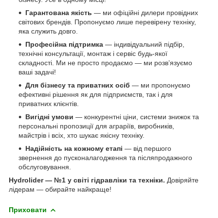
Гарантована якість
— ми офіційні дилери провідних
світових брендів. Пропонуємо лише перевірену техніку,
яка служить довго.
Професійна підтримка
— індивідуальний підбір,
технічні консультації, монтаж і сервіс будь-якої
складності. Ми не просто продаємо — ми розв’язуємо
ваші задачі!
Для бізнесу та приватних осіб
— ми пропонуємо
ефективні рішення як для підприємств, так і для
приватних клієнтів.
Вигідні умови
— конкурентні ціни, системи знижок та
персональні пропозиції для аграріїв, виробників,
майстрів і всіх, хто шукає якісну техніку.
Надійність на кожному етапі
— від першого
звернення до пусконалагодження та післяпродажного
обслуговування.
Hydrolider — №1 у світі гідравліки та техніки.
Довіряйте
лідерам — обирайте найкраще!
Приховати