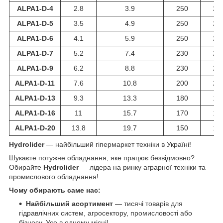
ALPA1-D-4
2.8
3.9
250
27
ALPA1-D-5
3.5
4.9
250
27
ALPA1-D-6
4.1
5.9
250
27
ALPA1-D-7
5.2
7.4
230
24
ALPA1-D-9
6.2
8.8
230
24
ALPA1-D-11
7.6
10.8
200
21
ALPA1-D-13
9.3
13.3
180
19
ALPA1-D-16
11
15.7
170
18
ALPA1-D-20
13.8
19.7
150
16
Hydrolider
— найбільший гіпермаркет техніки в Україні!
Шукаєте потужне обладнання, яке працює безвідмовно?
Обирайте
Hydrolider
— лідера на ринку аграрної техніки та
промислового обладнання!
Чому обирають саме нас:
Найбільший асортимент
— тисячі товарів для
гідравлічних систем, агросектору, промисловості або
бізнесу. Усе в одному місці!