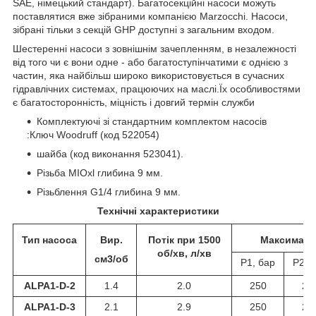
SAE, німецький стандарт). Багатосекційні насоси можуть
поставлятися вже зібраними компанією Marzocchi. Насоси,
зібрані тільки з секцій GHP доступні з загальним входом.
Шестеренні насоси з зовнішнім зачепленням, в незалежності
від того чи є вони одне - або багатоступінчатими є однією з
частин, яка найбільш широко використовується в сучасних
гідравлічних системах, працюючих на маслі.Їх особливостями
є багатосторонність, міцність і довгий термін служби
Комплектуючі зі стандартним комплектом насосів
:Ключ Woodruff (код 522054)
шайба (код виконання 523041).
Різьба MIOxl глибина 9 мм.
Різьблення G1/4 глибина 9 мм.
Технічні характеристики
Тип насоса
Вир.
Потік при 1500
Максималь
об/хв, л/хв
см3/об
Р1, бар
Р2, 
ALPA1-D-2
1.4
2.0
250
27
ALPA1-D-3
2.1
2.9
250
27