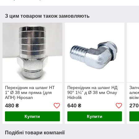
З цим товаром також замовляють
Перехідник на шланг НТ
Перехідник на шланг НД
Запч
1" Ø 38 мм пряма (для
90° 1¼” д Ø 38 мм Onay
алюм
АПН) Hiposan
Hidrolik
вісі
Maki
480
640
270
₴
₴
Купити
Купити
Подібні товари компанії