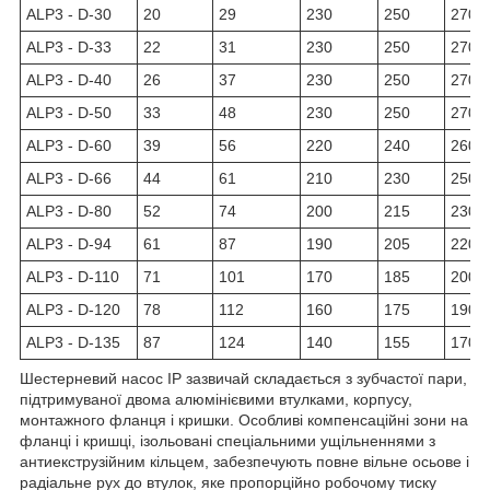
ALP3 - D-30
20
29
230
250
270
ALP3 - D-33
22
31
230
250
270
ALP3 - D-40
26
37
230
250
270
ALP3 - D-50
33
48
230
250
270
ALP3 - D-60
39
56
220
240
260
ALP3 - D-66
44
61
210
230
250
ALP3 - D-80
52
74
200
215
230
ALP3 - D-94
61
87
190
205
220
ALP3 - D-110
71
101
170
185
200
ALP3 - D-120
78
112
160
175
190
ALP3 - D-135
87
124
140
155
170
Шестерневий насос IP зазвичай складається з зубчастої пари,
підтримуваної двома алюмінієвими втулками, корпусу,
монтажного фланця і кришки. Особливі компенсаційні зони на
фланці і кришці, ізольовані спеціальними ущільненнями з
антиекструзійним кільцем, забезпечують повне вільне осьове і
радіальне рух до втулок, яке пропорційно робочому тиску