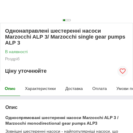
Однонаправлені шестеренні насоси
Marzocchi ALP 3/ Marzocchi single gear pumps
ALP 3
В наявності
Роздріб
Ціну уточнюйте
Опис
Характеристики
Доставка
Оплата
Умови п
Опис
Односпрямовані шестеренні насоси Marzocchi ALP 3 /
Marzocchi monodirectional gear pumps ALP3
Зовнішні шестеренні насоси - найпопулярніші насоси, що