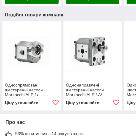
Подібні товари компанії
Односпрямовані
Однонаправлені
Одн
шестеренні насоси
шестеренні насоси
шест
Marzocchi ALP 1/
Marzocchi ALP 1A/
Marz
Marzocchi single gear
Marzocchi single gear
Marz
Ціну уточнюйте
Ціну уточнюйте
Цін
pumps ALP 1
pumps ALP 1A
pump
Про нас
93% позитивних з 14 відгуків за рік