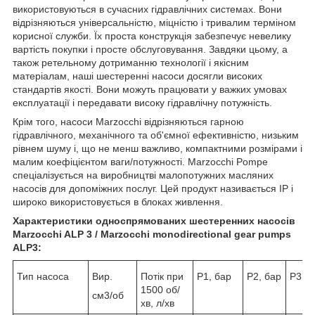
використовуються в сучасних гідравлічних системах. Вони
відрізняються універсальністю, міцністю і тривалим терміном
корисної служби. Їх проста конструкція забезпечує невелику
вартість покупки і просте обслуговування. Завдяки цьому, а
також ретельному дотриманню технології і якісним
матеріалам, наші шестеренні насоси досягли високих
стандартів якості. Вони можуть працювати у важких умовах
експлуатації і передавати високу гідравлічну потужність.
Крім того, насоси Marzocchi відрізняються гарною
гідравлічного, механічного та об'ємної ефективністю, низьким
рівнем шуму і, що не менш важливо, компактними розмірами і
малим коефіцієнтом ваги/потужності. Marzocchi Pompe
спеціалізується на виробництві малопотужних масляних
насосів для допоміжних послуг. Цей продукт називається IP і
широко використовується в блоках живлення.
Характеристики односпрямованих шестеренних насосів
Marzocchi ALP 3 / Marzocchi monodirectional gear pumps
ALP3:
Тип насоса
Вир.
Потік при
Р1, бар
Р2, бар
Р3, б
1500 об/
см3/об
хв, л/хв