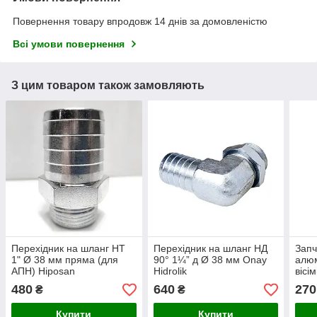
Повернення товару впродовж 14 днів за домовленістю
Всі умови повернення
З цим товаром також замовляють
Перехідник на шланг НТ
Перехідник на шланг НД
Запч
1" Ø 38 мм пряма (для
90° 1¼” д Ø 38 мм Onay
алюм
АПН) Hiposan
Hidrolik
вісі
Maki
480
640
270
₴
₴
Купити
Купити