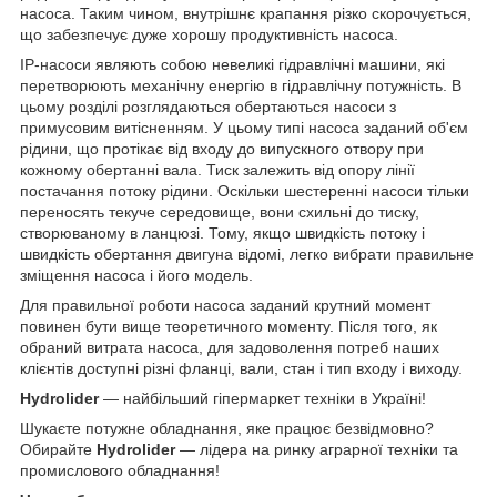
насоса. Таким чином, внутрішнє крапання різко скорочується,
що забезпечує дуже хорошу продуктивність насоса.
IP-насоси являють собою невеликі гідравлічні машини, які
перетворюють механічну енергію в гідравлічну потужність. В
цьому розділі розглядаються обертаються насоси з
примусовим витісненням. У цьому типі насоса заданий об'єм
рідини, що протікає від входу до випускного отвору при
кожному обертанні вала. Тиск залежить від опору лінії
постачання потоку рідини. Оскільки шестеренні насоси тільки
переносять текуче середовище, вони схильні до тиску,
створюваному в ланцюзі. Тому, якщо швидкість потоку і
швидкість обертання двигуна відомі, легко вибрати правильне
зміщення насоса і його модель.
Для правильної роботи насоса заданий крутний момент
повинен бути вище теоретичного моменту. Після того, як
обраний витрата насоса, для задоволення потреб наших
клієнтів доступні різні фланці, вали, стан і тип входу і виходу.
Hydrolider
— найбільший гіпермаркет техніки в Україні!
Шукаєте потужне обладнання, яке працює безвідмовно?
Обирайте
Hydrolider
— лідера на ринку аграрної техніки та
промислового обладнання!