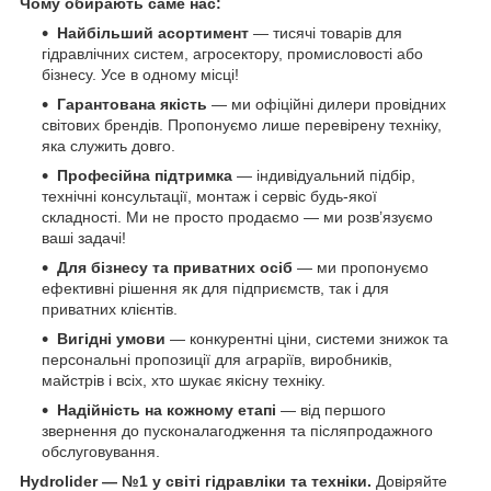
Чому обирають саме нас:
Найбільший асортимент
— тисячі товарів для
гідравлічних систем, агросектору, промисловості або
бізнесу. Усе в одному місці!
Гарантована якість
— ми офіційні дилери провідних
світових брендів. Пропонуємо лише перевірену техніку,
яка служить довго.
Професійна підтримка
— індивідуальний підбір,
технічні консультації, монтаж і сервіс будь-якої
складності. Ми не просто продаємо — ми розв’язуємо
ваші задачі!
Для бізнесу та приватних осіб
— ми пропонуємо
ефективні рішення як для підприємств, так і для
приватних клієнтів.
Вигідні умови
— конкурентні ціни, системи знижок та
персональні пропозиції для аграріїв, виробників,
майстрів і всіх, хто шукає якісну техніку.
Надійність на кожному етапі
— від першого
звернення до пусконалагодження та післяпродажного
обслуговування.
Hydrolider — №1 у світі гідравліки та техніки.
Довіряйте