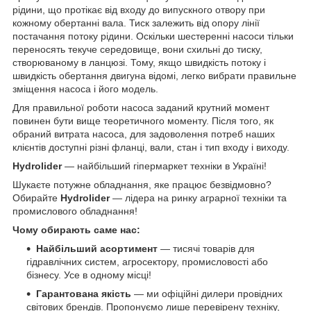
рідини, що протікає від входу до випускного отвору при
кожному обертанні вала. Тиск залежить від опору лінії
постачання потоку рідини. Оскільки шестеренні насоси тільки
переносять текуче середовище, вони схильні до тиску,
створюваному в ланцюзі. Тому, якщо швидкість потоку і
швидкість обертання двигуна відомі, легко вибрати правильне
зміщення насоса і його модель.
Для правильної роботи насоса заданий крутний момент
повинен бути вище теоретичного моменту. Після того, як
обраний витрата насоса, для задоволення потреб наших
клієнтів доступні різні фланці, вали, стан і тип входу і виходу.
Hydrolider
— найбільший гіпермаркет техніки в Україні!
Шукаєте потужне обладнання, яке працює безвідмовно?
Обирайте
Hydrolider
— лідера на ринку аграрної техніки та
промислового обладнання!
Чому обирають саме нас:
Найбільший асортимент
— тисячі товарів для
гідравлічних систем, агросектору, промисловості або
бізнесу. Усе в одному місці!
Гарантована якість
— ми офіційні дилери провідних
світових брендів. Пропонуємо лише перевірену техніку,