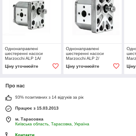
Однонаправлені
Однонаправлені
Одн
шестеренні насоси
шестеренні насоси
шест
Marzocchi ALP 1A/
Marzocchi ALP 2/
Marz
Marzocchi single gear
Marzocchi single gear
Marz
Ціну уточнюйте
Ціну уточнюйте
Цін
pumps ALP 1A
pumps ALP 2
pum
Про нас
93% позитивних з 14 відгуків за рік
Працює з 15.03.2013
м. Тарасовка
Київська область, Тарасовка, Україна
Контакти