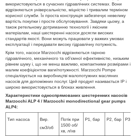
використовуються в сучасних гідравлічних системах. Вони
відрізняються універсальністю, міцністю і тривалим терміном
корисної служби. Їх проста конструкція забезпечує невелику
вартість покупки і просте обслуговування. Завдяки цьому, а
також ретельному дотриманню технології і якісним
матеріалам, наші шестеренні насоси досягли високих
стандартів якості. Вони можуть працювати у важких умовах
експлуатації і передавати високу гідравлічну потужність.
Крім того, насоси Marzocchi відрізняються гарною
гідравлічного, механічного та об'ємної ефективністю, низьким
рівнем шуму і, що не менш важливо, компактними розмірами і
малим коефіцієнтом ваги/потужності. Marzocchi Pompe
спеціалізується на виробництві малопотужних масляних
насосів для допоміжних послуг. Цей продукт називається IP і
широко використовується в блоках живлення.
Характеристики односпрямованих шестеренних насосів
Marzocchi ALP 4 / Marzocchi monodirectional gear pumps
ALP4:
Тип насоса
Вир.
Потік при
Р1, бар
Р2, бар
Р3, б
1500 об/
см3/об
хв, л/хв