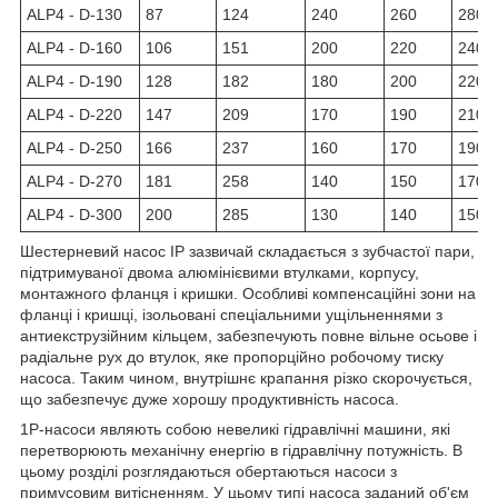
ALP4 - D-130
87
124
240
260
280
ALP4 - D-160
106
151
200
220
240
ALP4 - D-190
128
182
180
200
220
ALP4 - D-220
147
209
170
190
210
ALP4 - D-250
166
237
160
170
190
ALP4 - D-270
181
258
140
150
170
ALP4 - D-300
200
285
130
140
150
Шестерневий насос IP зазвичай складається з зубчастої пари,
підтримуваної двома алюмінієвими втулками, корпусу,
монтажного фланця і кришки. Особливі компенсаційні зони на
фланці і кришці, ізольовані спеціальними ущільненнями з
антиекструзійним кільцем, забезпечують повне вільне осьове і
радіальне рух до втулок, яке пропорційно робочому тиску
насоса. Таким чином, внутрішнє крапання різко скорочується,
що забезпечує дуже хорошу продуктивність насоса.
1P-насоси являють собою невеликі гідравлічні машини, які
перетворюють механічну енергію в гідравлічну потужність. В
цьому розділі розглядаються обертаються насоси з
примусовим витісненням. У цьому типі насоса заданий об'єм