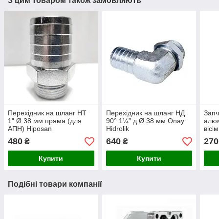
З цим товаром також замовляють
Перехідник на шланг НТ
Перехідник на шланг НД
Запч
1" Ø 38 мм пряма (для
90° 1¼” д Ø 38 мм Onay
алюм
АПН) Hiposan
Hidrolik
вісі
Maki
480
640
270
₴
₴
Купити
Купити
Подібні товари компанії