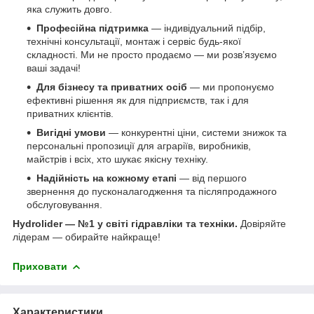
яка служить довго.
Професійна підтримка
— індивідуальний підбір,
технічні консультації, монтаж і сервіс будь-якої
складності. Ми не просто продаємо — ми розв’язуємо
ваші задачі!
Для бізнесу та приватних осіб
— ми пропонуємо
ефективні рішення як для підприємств, так і для
приватних клієнтів.
Вигідні умови
— конкурентні ціни, системи знижок та
персональні пропозиції для аграріїв, виробників,
майстрів і всіх, хто шукає якісну техніку.
Надійність на кожному етапі
— від першого
звернення до пусконалагодження та післяпродажного
обслуговування.
Hydrolider — №1 у світі гідравліки та техніки.
Довіряйте
лідерам — обирайте найкраще!
Приховати
Характеристики