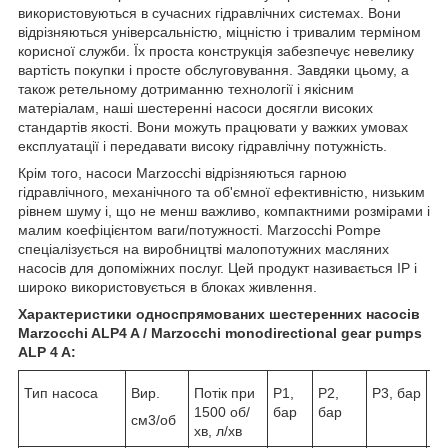
використовуються в сучасних гідравлічних системах. Вони
відрізняються універсальністю, міцністю і тривалим терміном
корисної служби. Їх проста конструкція забезпечує невелику
вартість покупки і просте обслуговування. Завдяки цьому, а
також ретельному дотриманню технології і якісним
матеріалам, наші шестеренні насоси досягли високих
стандартів якості. Вони можуть працювати у важких умовах
експлуатації і передавати високу гідравлічну потужність.
Крім того, насоси Marzocchi відрізняються гарною
гідравлічного, механічного та об'ємної ефективністю, низьким
рівнем шуму і, що не менш важливо, компактними розмірами і
малим коефіцієнтом ваги/потужності. Marzocchi Pompe
спеціалізується на виробництві малопотужних масляних
насосів для допоміжних послуг. Цей продукт називається IP і
широко використовується в блоках живлення.
Характеристики односпрямованих шестеренних насосів
Marzocchi ALP4 A / Marzocchi monodirectional gear pumps
ALP 4 A:
Тип насоса
Вир.
Потік при
Р1,
Р2,
Р3, бар
Ма
1500 об/
бар
бар
шв
см3/об
хв, л/хв
ь 