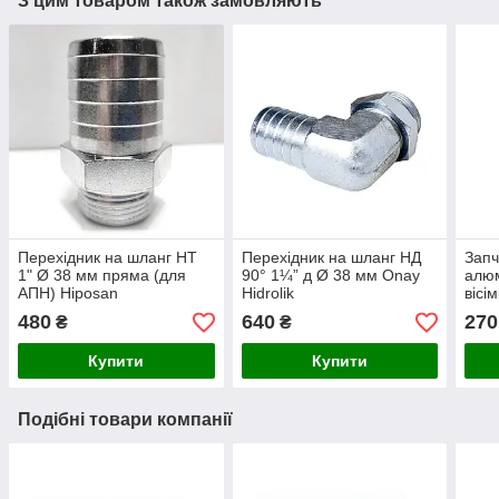
З цим товаром також замовляють
Перехідник на шланг НТ
Перехідник на шланг НД
Запч
1" Ø 38 мм пряма (для
90° 1¼” д Ø 38 мм Onay
алюм
АПН) Hiposan
Hidrolik
вісі
Maki
480
640
270
₴
₴
Купити
Купити
Подібні товари компанії