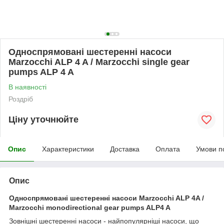
Односпрямовані шестеренні насоси
Marzocchi ALP 4 A / Marzocchi single gear
pumps ALP 4 A
В наявності
Роздріб
Ціну уточнюйте
Опис
Характеристики
Доставка
Оплата
Умови п
Опис
Односпрямовані шестеренні насоси Marzocchi ALP 4A /
Marzocchi monodirectional gear pumps ALP4 A
Зовнішні шестеренні насоси - найпопулярніші насоси, що