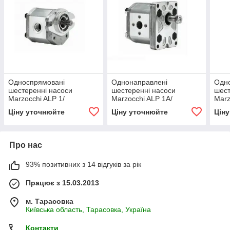
Односпрямовані
Однонаправлені
Одн
шестеренні насоси
шестеренні насоси
шест
Marzocchi ALP 1/
Marzocchi ALP 1A/
Marz
Marzocchi single gear
Marzocchi single gear
Marz
Ціну уточнюйте
Ціну уточнюйте
Цін
pumps ALP 1
pumps ALP 1A
pump
Про нас
93% позитивних з 14 відгуків за рік
Працює з 15.03.2013
м. Тарасовка
Київська область, Тарасовка, Україна
Контакти