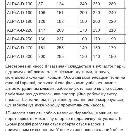
ALP4A-D-130
87
124
240
260
280
28
ALP4A-D-160
106
151
200
220
240
23
ALP4A-D-190
128
182
180
200
220
25
ALP4A-D-220
147
209
170
190
210
22
ALP4A-D-250
166
237
160
170
190
20
ALP4A-D-270
181
258
140
150
170
24
ALP4A-D-300
200
285
130
140
150
24
Шестерневий насос IP зазвичай складається з зубчастої пари,
підтримуваної двома алюмінієвими втулками, корпусу,
монтажного фланця і кришки. Особливі компенсаційні зони на
фланці і кришці, ізольовані спеціальними ущільненнями з
антиекструзійним кільцем, забезпечують повне вільне осьове і
радіальне рух до втулок, яке пропорційно робочому тиску
насоса. Таким чином, внутрішнє крапання різко скорочується,
що забезпечує дуже хорошу продуктивність насоса.
1P-насоси являють собою невеликі гідравлічні машини, які
перетворюють механічну енергію в гідравлічну потужність. В
цьому розділі розглядаються обертаються насоси з
примусовим витісненням. У цьому типі насоса заданий об'єм