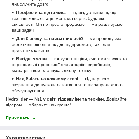
яка служить довго.
Професійна підтримка
— індивідуальний підбір,
технічні консультації, монтаж і сервіс будь-якої
складності. Ми не просто продаємо — ми розв’язуємо
ваші задачі!
Для бізнесу та приватних осіб
— ми пропонуємо
ефективні рішення як для підприємств, так і для
приватних клієнтів.
Вигідні умови
— конкурентні ціни, системи знижок та
персональні пропозиції для аграріїв, виробників,
майстрів і всіх, хто шукає якісну техніку.
Надійність на кожному етапі
— від першого
звернення до пусконалагодження та післяпродажного
обслуговування.
Hydrolider — №1 у світі гідравліки та техніки.
Довіряйте
лідерам — обирайте найкраще!
Приховати
Характеристики