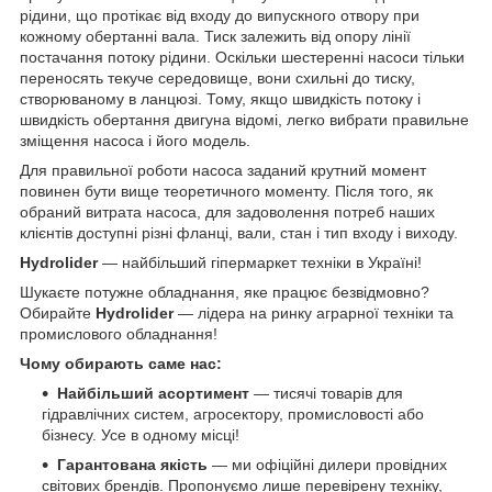
рідини, що протікає від входу до випускного отвору при
кожному обертанні вала. Тиск залежить від опору лінії
постачання потоку рідини. Оскільки шестеренні насоси тільки
переносять текуче середовище, вони схильні до тиску,
створюваному в ланцюзі. Тому, якщо швидкість потоку і
швидкість обертання двигуна відомі, легко вибрати правильне
зміщення насоса і його модель.
Для правильної роботи насоса заданий крутний момент
повинен бути вище теоретичного моменту. Після того, як
обраний витрата насоса, для задоволення потреб наших
клієнтів доступні різні фланці, вали, стан і тип входу і виходу.
Hydrolider
— найбільший гіпермаркет техніки в Україні!
Шукаєте потужне обладнання, яке працює безвідмовно?
Обирайте
Hydrolider
— лідера на ринку аграрної техніки та
промислового обладнання!
Чому обирають саме нас:
Найбільший асортимент
— тисячі товарів для
гідравлічних систем, агросектору, промисловості або
бізнесу. Усе в одному місці!
Гарантована якість
— ми офіційні дилери провідних
світових брендів. Пропонуємо лише перевірену техніку,