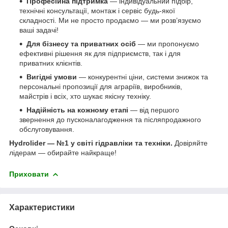
Професійна підтримка
— індивідуальний підбір,
технічні консультації, монтаж і сервіс будь-якої
складності. Ми не просто продаємо — ми розв’язуємо
ваші задачі!
Для бізнесу та приватних осіб
— ми пропонуємо
ефективні рішення як для підприємств, так і для
приватних клієнтів.
Вигідні умови
— конкурентні ціни, системи знижок та
персональні пропозиції для аграріїв, виробників,
майстрів і всіх, хто шукає якісну техніку.
Надійність на кожному етапі
— від першого
звернення до пусконалагодження та післяпродажного
обслуговування.
Hydrolider — №1 у світі гідравліки та техніки.
Довіряйте
лідерам — обирайте найкраще!
Приховати
Характеристики