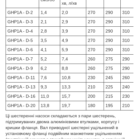
хв, л/хв
GHP1A - D-2
1,4
2,0
270
290
310
GHP1A - D-3
2,1
2,9
270
290
310
GHP1A - D-4
2,8
3,9
270
290
310
GHP1A - D-5
3,5
4,9
270
290
310
GHP1A - D-6
4,1
5,9
270
290
310
GHP1A - D-7
5,2
7,4
260
275
290
GHP1A - D-9
6,2
8,8
260
275
290
GHP1A - D-11
7,6
10,8
230
245
260
GHP1A - D-13
9,3
13,3
210
225
240
GHP1A - D-16
11,0
15,7
200
215
230
GHP1A - D-20
13,8
19,7
180
195
210
Ці шестеренні насоси складаються з пари шестерень,
підтримуваних двома алюмінієвими втулками, корпусу і
кришки фланця. Вал приводної шестерні ущільнений в
установчому фланці подвійним манжетним ущільненням