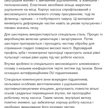
(внутрішній манжет є звичайним ущільненням, а зовнішній -
пилозахисним). Еластичне запобіжне кільце закріплює
ущільнення на місці. Корпус насоса спрофільований з
високоміцного алюмінієвого сплаву пресуванням, тоді як
фланець і кришка – з глобулярного чавуну. Ці матеріали
мінімізують деформацію частин навіть за умови пульсуючих і
пікових значень тиску.
Для шестерень використовується спеціальна сталь. Процес їх
виробництва включає цементацію і загартування. Потім
шестерні притираються і проходять чистову обробку для
отримання гладкої поверхні високої якості. Відповідний
профіль зуба і геометричні пропорції гарантують низькі рівні
пульсації і низькі рівні шуму під час роботи насоса.
Втулки зроблені із спеціального високоміцного алюмінієвого
сплаву з низьким коефіцієнтом тертя литтям під тиском. Вони
оснащені антифрикційними DU підшипниками.
Спеціальні компенсуючі зони всередині підшипників,
ізольовані особливо виготовленими з ущільненнями
противиштовхуючими кільцями, допускають повністю вільні
осьові і радіальні переміщення втулок, які пропорційні
робочому тиску насоса. Таким чином, внутрішні витоку
помітно знижені, що забезпечує хорошу роботу насоса і
необхідну змащування його рухомих частин.