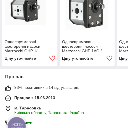
Односпрямовані
Односпрямовані
Одн
шестеренні насоси
шестеренні насоси
шест
Marzocchi GHP 1/
Marzocchi GHP 1AQ /
Marz
Monodirectional GHP1
Monodirectional GHP1 AQ
Mono
Ціну уточнюйте
Ціну уточнюйте
Цін
Single Pumps
Single Pumps
Sing
Про нас
93% позитивних з 14 відгуків за рік
Працює з 15.03.2013
м. Тарасовка
Київська область, Тарасовка, Україна
Контакти
КНОПКА