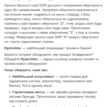
Насоси Магzocci серії GНР доступні з напрямком обертання в
один бік і реверсивним. Напрямок обертання визначається
наступним чином: подивіться на насос спереду, з боку
приводного валу, насос обертається за годинниковою
стрілкою у разі правого обертання “D”, отже, вхідна лінія буде
праворуч, тоді як вихідна лінія буде зліва. Протилежна
ситуація з насосами з лівим обертанням "S", з тією ж точкою
огляду. Реверсивні насоси серії GНР "R" можуть обертатися
по і проти годинникової стрілки.
Hydrolider
— найбільший гіпермаркет техніки в Україні!
Шукаєте потужне обладнання, яке працює безвідмовно?
Обирайте
Hydrolider
— лідера на ринку аграрної техніки та
промислового обладнання!
Чому обирають саме нас:
Найбільший асортимент
— тисячі товарів для
гідравлічних систем, агросектору, промисловості або
бізнесу. Усе в одному місці!
Гарантована якість
— ми офіційні дилери провідних
світових брендів. Пропонуємо лише перевірену техніку,
яка служить довго.