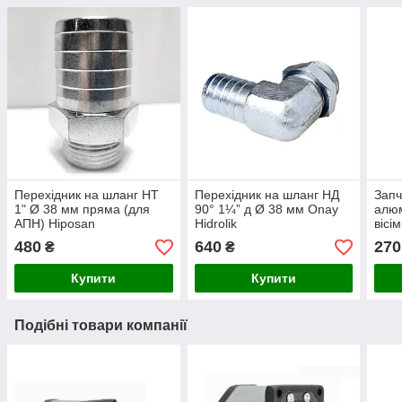
Перехідник на шланг НТ
Перехідник на шланг НД
Запч
1" Ø 38 мм пряма (для
90° 1¼” д Ø 38 мм Onay
алюм
АПН) Hiposan
Hidrolik
вісі
Maki
480
640
270
₴
₴
Купити
Купити
Подібні товари компанії