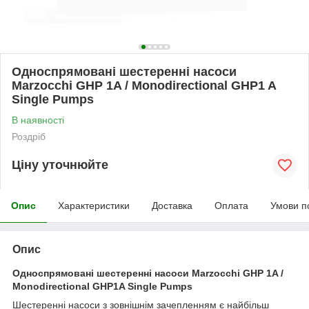
Односпрямовані шестеренні насоси
Marzocchi GHP 1A / Monodirectional GHP1 A
Single Pumps
В наявності
Роздріб
Ціну уточнюйте
Опис
Характеристики
Доставка
Оплата
Умови п
Опис
Односпрямовані шестеренні насоси Marzocchi GHP 1A /
Monodirectional GHP1A Single Pumps
Шестеренні насоси з зовнішнім зачепленням є найбільш