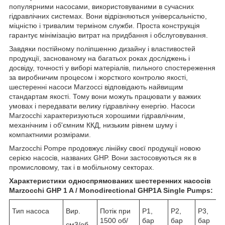
популярними насосами, використовуваними в сучасних
гідравлічних системах. Вони відрізняються універсальністю,
міцністю і тривалим терміном служби. Проста конструкція
гарантує мінімізацію витрат на придбання і обслуговування.
Завдяки постійному поліпшенню дизайну і властивостей
продукції, заснованому на багатьох роках досліджень і
досвіду, точності у виборі матеріалів, пильного спостереження
за виробничим процесом і жорсткого контролю якості,
шестеренні насоси Marzocci відповідають найвищим
стандартам якості. Тому вони можуть працювати у важких
умовах і передавати велику гідравлічну енергію. Насоси
Marzocchi характеризуються хорошими гідравлічним,
механічним і об'ємним ККД, низьким рівнем шуму і
компактними розмірами.
Marzocchi Pompe продовжує лінійку своєї продукції новою
серією насосів, названих GHP. Вони застосовуються як в
промисловому, так і в мобільному секторах.
Характеристики односпрямованих шестеренних насосів
Marzocchi GHP 1 A / Monodirectional GHP1A Single Pumps:
Тип насоса
Вир.
Потік при
Р1,
Р2,
Р3,
1500 об/
бар
бар
бар
см3/об