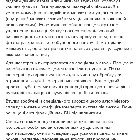
підтримуваних двома алюмінієвими втулками, корпусу і
кришки фланця. Вал приводної шестерні ущільнений в
установчому фланці подвійним манжетним ущільненням
(внутрішній манжет є звичайним ущільненням, а зовнішній -
пилозахисним). Еластичне запобіжне кільце закріплює
ущільнення на місці. Корпус насоса спрофільований з
високоміцного алюмінієвого сплаву пресуванням, тоді як
фланець і кришка – з глобулярного чавуну. Ці матеріали
мінімізують деформацію частин навіть за умови пульсуючих і
пікових значень тиску.
Для шестерень використовується спеціальна сталь. Процес їх
виробництва включає цементацію і загартування. Потім
шестерні притираються і проходять чистову обробку для
отримання гладкої поверхні високої якості. Відповідний
профіль зуба і геометричні пропорції гарантують низькі рівні
пульсації і низькі рівні шуму під час роботи насоса.
Втулки зроблені із спеціального високоміцного алюмінієвого
сплаву з низьким коефіцієнтом тертя литтям під тиском. Вони
оснащені антифрикційними DU підшипниками.
Спеціальні компенсуючі зони всередині підшипників,
ізольовані особливо виготовленими з ущільненнями
противиштовхуючими кільцями, допускають повністю вільні
осьові і радіальні переміщення втулок, які пропорційні