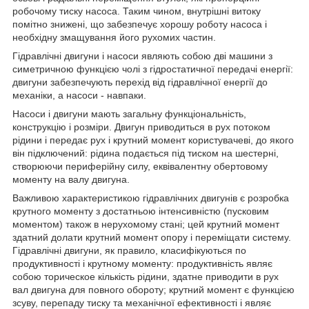
робочому тиску насоса. Таким чином, внутрішні витоку
помітно знижені, що забезпечує хорошу роботу насоса і
необхідну змащування його рухомих частин.
Гідравлічні двигуни і насоси являють собою дві машини з
симетричною функцією чолі з гідростатичної передачі енергії:
двигуни забезпечують перехід від гідравлічної енергії до
механіки, а насоси - навпаки.
Насоси і двигуни мають загальну функціональність,
конструкцію і розміри. Двигун приводиться в рух потоком
рідини і передає рух і крутний момент користувачеві, до якого
він підключений: рідина подається під тиском на шестерні,
створюючи периферійну силу, еквівалентну обертовому
моменту на валу двигуна.
Важливою характеристикою гідравлічних двигунів є розробка
крутного моменту з достатньою інтенсивністю (пусковим
моментом) також в нерухомому стані; цей крутний момент
здатний долати крутний момент опору і переміщати систему.
Гідравлічні двигуни, як правило, класифікуються по
продуктивності і крутному моменту: продуктивність являє
собою торическое кількість рідини, здатне приводити в рух
вал двигуна для повного обороту; крутний момент є функцією
зсуву, перепаду тиску та механічної ефективності і являє