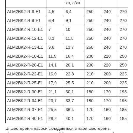
хв, л/хв
ALM2BK2-R-6-E1
4,5
6,4
250
240
270
ALM2BK2-R-9-E1
6,4
9,1
250
240
270
ALM2BK2-R-10-E1
7
10
250
240
270
ALM2BK2-R-12-E1
8,3
11,8
250
240
270
ALM2BK2-R-13-E1
9,6
13,7
250
240
270
ALM2BK2-R-16-E1
11,5
16,4
230
220
250
ALM2BK2-R-20-E1
14,1
20,1
230
220
250
ALM2BK2-R-22-E1
16.0
22,8
210
200
225
ALM2BK2-R-25-E1
17,9
25,5
210
200
225
ALM2BK2-R-30-E1
21,1
30,1
180
170
195
ALM2BK2-R-34-E1
23,7
33,7
180
170
195
ALM2BK2-R-37-E1
25,5
36,4
170
160
185
ALM2BK2-R-40-E1
28,2
40,1
170
160
185
Ці шестеренні насоси складаються з пари шестерень,