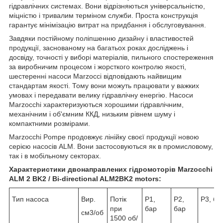
гідравлічних системах. Вони відрізняються універсальністю,
міцністю і тривалим терміном служби. Проста конструкція
гарантує мінімізацію витрат на придбання і обслуговування.
Завдяки постійному поліпшенню дизайну і властивостей
продукції, заснованому на багатьох роках досліджень і
досвіду, точності у виборі матеріалів, пильного спостереження
за виробничим процесом і жорсткого контролю якості,
шестеренні насоси Marzocci відповідають найвищим
стандартам якості. Тому вони можуть працювати у важких
умовах і передавати велику гідравлічну енергію. Насоси
Marzocchi характеризуються хорошими гідравлічним,
механічним і об'ємним ККД, низьким рівнем шуму і
компактними розмірами.
Marzocchi Pompe продовжує лінійку своєї продукції новою
серією насосів ALM. Вони застосовуються як в промисловому,
так і в мобільному секторах.
Характеристики двонаправлених гідромоторів Marzocchi
ALM 2 BK2 / Bi-directional ALM2BK2 motors:
Тип насоса
Вир.
Потік
Р1,
Р2,
Р3, ба
при
бар
бар
см3/об
1500 об/