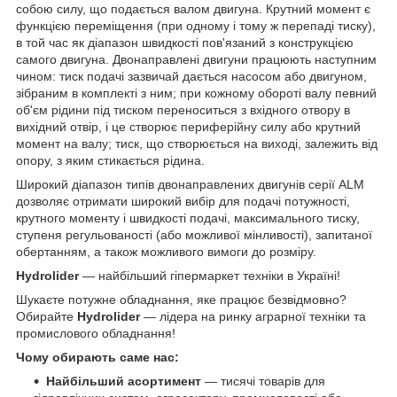
собою силу, що подається валом двигуна. Крутний момент є
функцією переміщення (при одному і тому ж перепаді тиску),
в той час як діапазон швидкості пов'язаний з конструкцією
самого двигуна. Двонаправлені двигуни працюють наступним
чином: тиск подачі зазвичай дається насосом або двигуном,
зібраним в комплекті з ним; при кожному обороті валу певний
об'єм рідини під тиском переноситься з вхідного отвору в
вихідний отвір, і це створює периферійну силу або крутний
момент на валу; тиск, що створюється на виході, залежить від
опору, з яким стикається рідина.
Широкий діапазон типів двонаправлених двигунів серії ALM
дозволяє отримати широкий вибір для подачі потужності,
крутного моменту і швидкості подачі, максимального тиску,
ступеня регульованості (або можливої мінливості), запитаної
обертанням, а також можливого вимоги до розміру.
Hydrolider
— найбільший гіпермаркет техніки в Україні!
Шукаєте потужне обладнання, яке працює безвідмовно?
Обирайте
Hydrolider
— лідера на ринку аграрної техніки та
промислового обладнання!
Чому обирають саме нас:
Найбільший асортимент
— тисячі товарів для