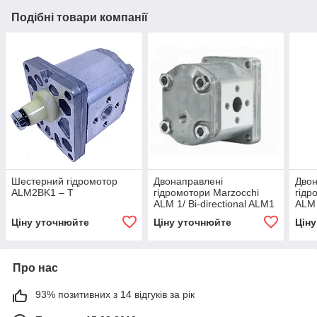
Подібні товари компанії
Шестерний гідромотор
Двонаправлені
Двон
ALM2BK1 – T
гідромотори Marzocchi
гідр
ALM 1/ Bi-directional ALM1
ALM 
motors
ALM
Ціну уточнюйте
Ціну уточнюйте
Цін
Про нас
93% позитивних з 14 відгуків за рік