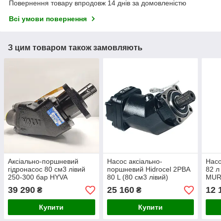
Повернення товару впродовж 14 днів за домовленістю
Всі умови повернення
З цим товаром також замовляють
Аксіально-поршневий
Насос аксіально-
Нас
гідронасос 80 см3 лівий
поршневий Hidrocel 2PBA
82 л
250-300 бар HYVA
80 L (80 см3 лівий)
MUR
14569007
39 290
25 160
12 
₴
₴
Купити
Купити