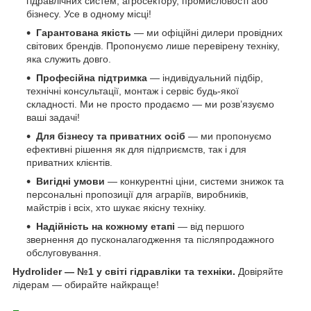
гідравлічних систем, агросектору, промисловості або
бізнесу. Усе в одному місці!
Гарантована якість
— ми офіційні дилери провідних
світових брендів. Пропонуємо лише перевірену техніку,
яка служить довго.
Професійна підтримка
— індивідуальний підбір,
технічні консультації, монтаж і сервіс будь-якої
складності. Ми не просто продаємо — ми розв’язуємо
ваші задачі!
Для бізнесу та приватних осіб
— ми пропонуємо
ефективні рішення як для підприємств, так і для
приватних клієнтів.
Вигідні умови
— конкурентні ціни, системи знижок та
персональні пропозиції для аграріїв, виробників,
майстрів і всіх, хто шукає якісну техніку.
Надійність на кожному етапі
— від першого
звернення до пусконалагодження та післяпродажного
обслуговування.
Hydrolider — №1 у світі гідравліки та техніки.
Довіряйте
лідерам — обирайте найкраще!