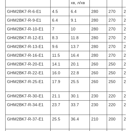
хв, л/хв
GHM2BK7-R-6-E1
4.5
6.4
280
270
295
GHM2BK7-R-9-E1
6.4
9.1
280
270
295
GHM2BK7-R-10-E1
7
10
280
270
295
GHM2BK7-R-12-E1
8.3
11.8
280
270
295
GHM2BK7-R-13-E1
9.6
13.7
280
270
295
GHM2BK7-R-16-E1
11.5
16.4
280
270
295
GHM2BK7-R-20-E1
14.1
20.1
260
250
275
GHM2BK7-R-22-E1
16.0
22.8
260
250
275
GHM2BK7-R-25-E1
17.9
25.5
260
250
275
GHM2BK7-R-30-E1
21.1
30.1
230
220
245
GHM2BK7-R-34-E1
23.7
33.7
230
220
245
GHM2BK7-R-37-E1
25.5
36.4
210
200
225