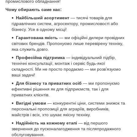
промислового обладнання!
Чому обирають саме нас:
Найбільший асортимент
— тисячі товарів для
гідравлічних систем, агросектору, промисловості або
бізнесу. Усе в одному місці!
Гарантована якість
— ми офіційні дилери провідних
світових брендів. Пропонуємо лише перевірену техніку,
яка служить довго.
Професійна підтримка
— індивідуальний підбір,
технічні консультації, монтаж і сервіс будь-якої
складності. Ми не просто продаємо — ми розв’язуємо
ваші задачі!
Для бізнесу та приватних осіб
— ми пропонуємо
ефективні рішення як для підприємств, так і для
приватних клієнтів.
Вигідні умови
— конкурентні ціни, системи знижок та
персональні пропозиції для аграріїв, виробників,
майстрів і всіх, хто шукає якісну техніку.
Надійність на кожному етапі
— від першого
звернення до пусконалагодження та післяпродажного
обслуговування.