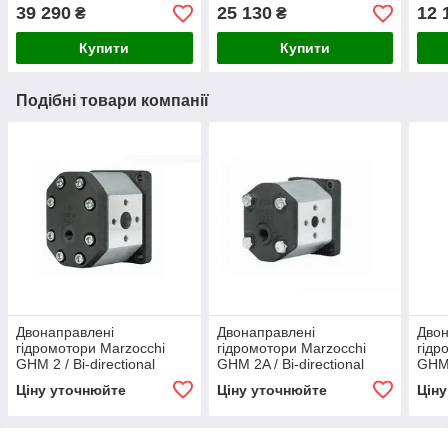
14569007
39 290
25 130
12 
₴
₴
Купити
Купити
Подібні товари компанії
Двонаправлені
Двонаправлені
Двон
гідромотори Marzocchi
гідромотори Marzocchi
гідр
GHM 2 / Bi-directional
GHM 2A / Bi-directional
GHM 
GHM2 motors
GHM2A motors
GHM
Ціну уточнюйте
Ціну уточнюйте
Цін