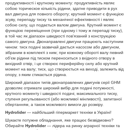
продуктивності і крутному моменту: продуктивність являє
собою торическое кількість рідини, здатне приводити в рух
вал двигуна для повного обороту; крутний момент є функцією
зсуву, перепаду тиску та механічної ефективності і являє
собою силу, що подається валом двигуна. Крутний момент є
функцією переміщення (при одному і тому ж перепаді тиску),
в той час як діапазон швидкості пов'язаний з конструкцією
самого двигуна. Двонаправлені двигуни працюють наступним
чином: тиск подачі зазвичай дається насосом або двигуном,
зібраним в комплекті з ним; при кожному обороті валу певний
об'єм рідини під тиском переноситься з вхідного отвору в
вихідний отвір, і це створює периферійну силу або крутний
момент на валу; тиск, що створюється на виході, залежить від
опору, з яким стикається рідина.
Широкий діапазон типів двонаправлених двигунів серії GHM
дозволяє отримати широкий вибір для подачі потужності,
крутного моменту і швидкості подачі, максимального тиску,
ступеня регульованості (або можливої мінливості), запитаної
обертанням, а також можливого вимоги до розміру.
Hydrolider
— найбільший гіпермаркет техніки в Україні!
Шукаєте потужне обладнання, яке працює безвідмовно?
Обирайте
Hydrolider
— лідера на ринку аграрної техніки та