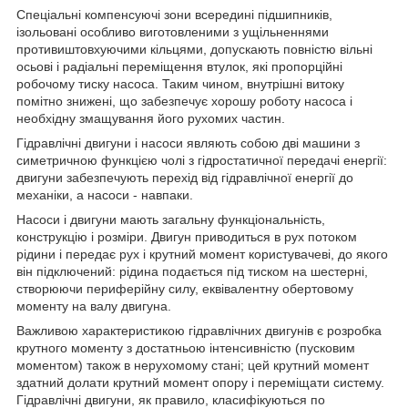
Спеціальні компенсуючі зони всередині підшипників,
ізольовані особливо виготовленими з ущільненнями
противиштовхуючими кільцями, допускають повністю вільні
осьові і радіальні переміщення втулок, які пропорційні
робочому тиску насоса. Таким чином, внутрішні витоку
помітно знижені, що забезпечує хорошу роботу насоса і
необхідну змащування його рухомих частин.
Гідравлічні двигуни і насоси являють собою дві машини з
симетричною функцією чолі з гідростатичної передачі енергії:
двигуни забезпечують перехід від гідравлічної енергії до
механіки, а насоси - навпаки.
Насоси і двигуни мають загальну функціональність,
конструкцію і розміри. Двигун приводиться в рух потоком
рідини і передає рух і крутний момент користувачеві, до якого
він підключений: рідина подається під тиском на шестерні,
створюючи периферійну силу, еквівалентну обертовому
моменту на валу двигуна.
Важливою характеристикою гідравлічних двигунів є розробка
крутного моменту з достатньою інтенсивністю (пусковим
моментом) також в нерухомому стані; цей крутний момент
здатний долати крутний момент опору і переміщати систему.
Гідравлічні двигуни, як правило, класифікуються по