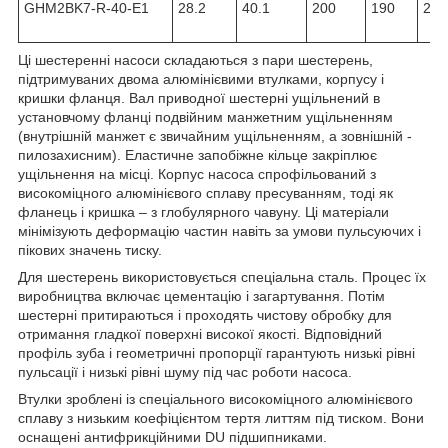
GHM2BK7-R-40-E1
28.2
40.1
200
190
215
Ці шестеренні насоси складаються з пари шестерень,
підтримуваних двома алюмінієвими втулками, корпусу і
кришки фланця. Вал приводної шестерні ущільнений в
установчому фланці подвійним манжетним ущільненням
(внутрішній манжет є звичайним ущільненням, а зовнішній -
пилозахисним). Еластичне запобіжне кільце закріплює
ущільнення на місці. Корпус насоса спрофільований з
високоміцного алюмінієвого сплаву пресуванням, тоді як
фланець і кришка – з глобулярного чавуну. Ці матеріали
мінімізують деформацію частин навіть за умови пульсуючих і
пікових значень тиску.
Для шестерень використовується спеціальна сталь. Процес їх
виробництва включає цементацію і загартування. Потім
шестерні притираються і проходять чистову обробку для
отримання гладкої поверхні високої якості. Відповідний
профіль зуба і геометричні пропорції гарантують низькі рівні
пульсації і низькі рівні шуму під час роботи насоса.
Втулки зроблені із спеціального високоміцного алюмінієвого
сплаву з низьким коефіцієнтом тертя литтям під тиском. Вони
оснащені антифрикційними DU підшипниками.