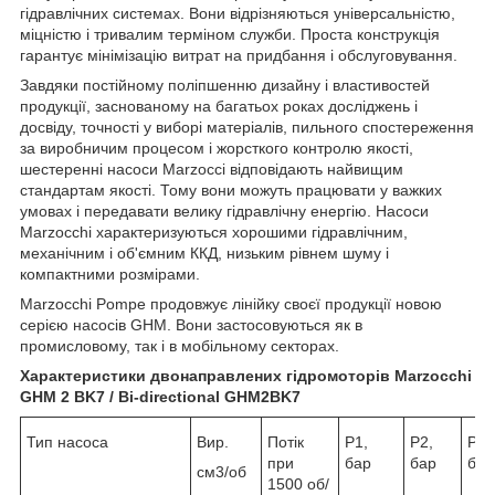
гідравлічних системах. Вони відрізняються універсальністю,
міцністю і тривалим терміном служби. Проста конструкція
гарантує мінімізацію витрат на придбання і обслуговування.
Завдяки постійному поліпшенню дизайну і властивостей
продукції, заснованому на багатьох роках досліджень і
досвіду, точності у виборі матеріалів, пильного спостереження
за виробничим процесом і жорсткого контролю якості,
шестеренні насоси Marzocci відповідають найвищим
стандартам якості. Тому вони можуть працювати у важких
умовах і передавати велику гідравлічну енергію. Насоси
Marzocchi характеризуються хорошими гідравлічним,
механічним і об'ємним ККД, низьким рівнем шуму і
компактними розмірами.
Marzocchi Pompe продовжує лінійку своєї продукції новою
серією насосів GHM. Вони застосовуються як в
промисловому, так і в мобільному секторах.
Характеристики двонаправлених гідромоторів Marzocchi
GHM 2 BK7 / Bi-directional GHM2BK7
Тип насоса
Вир.
Потік
Р1,
Р2,
Р3,
при
бар
бар
бар
см3/об
1500 об/