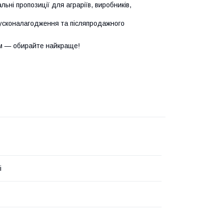
ьні пропозиції для аграріїв, виробників,
усконалагодження та післяпродажного
м — обирайте найкраще!
i