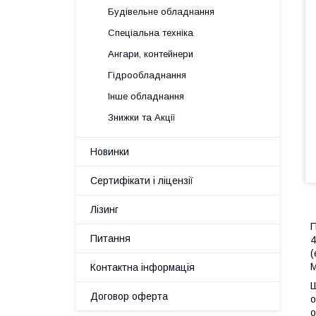
Будівельне обладнання
Спеціальна техніка
Ангари, контейнери
Гідрообладнання
Інше обладнання
Знижки та Акції
Новинки
Сертифікати і ліцензії
Лізинг
П
Питання
4
(
M
Контактна інформація
Ш
Договор оферта
о
о