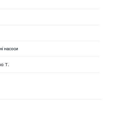
ні насоси
ко Т.