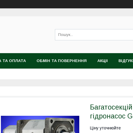
 ТА ОПЛАТА
ОБМІН ТА ПОВЕРНЕННЯ
АКЦІІ
ВІДГУК
Багатосекці
гідронасос 
Ціну уточнюйте