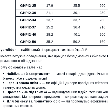
GHPI2-25
17,9
25,5
260
GHPI2-30
21,1
30,1
230
GHPI2-34
23,7
33,7
230
GHPI2-37
25,2
36,4
210
GHPI2-40
28,2
40,1
200
GHPI2-50
35.2
50.2
160
ydrolider
— найбільший гіпермаркет техніки в Україні!
укаєте потужне обладнання, яке працює безвідмовно? Обирайте
ромислового обладнання!
Чому обирають саме нас:
Найбільший асортимент
— тисячі товарів для гідравлічних 
бізнесу. Усе в одному місці!
Гарантована якість
— ми офіційні дилери провідних світови
техніку, яка служить довго.
Професійна підтримка
— індивідуальний підбір, технічні кон
складності. Ми не просто продаємо — ми розв’язуємо ваші задачі
Для бізнесу та приватних осіб
— ми пропонуємо ефективні р
приватних клієнтів.