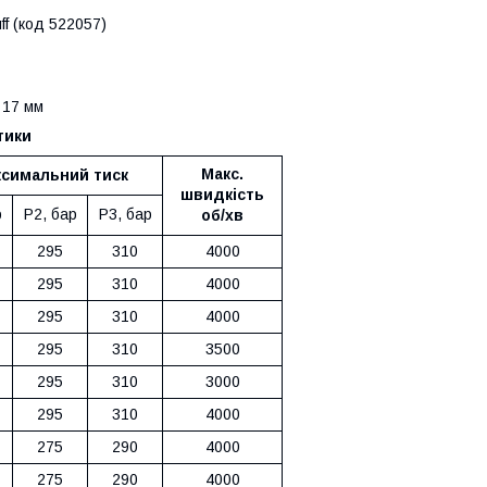
f (код 522057)
 17 мм
тики
Макс.
симальний тиск
швидкість
р
Р2, бар
Р3, бар
об/хв
295
310
4000
295
310
4000
295
310
4000
295
310
3500
295
310
3000
295
310
4000
275
290
4000
275
290
4000