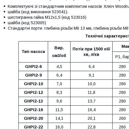
Комплектуючі зі стандартним комплектом насосів :Ключ Woodruf
шайба (код виконання 523041).
шестигранна гайка M12x1,5 (код 523016)
шайба (код 523005)
Стандартні порти: глибина різьби М6 13 мм, глибина різьби М8
Технічні характерис
Мак
Вир.
Потік при 1500 об/
Тип насоса
хв, л/хв
см3/об
Р1, ба
GHPI2-6
4,5
6,4
280
GHPI2-9
6,4
9,1
280
GHPI2-10
7,0
10,0
280
GHPI2-12
8,3
11,8
280
GHPI2-13
9,6
13,7
280
GHPI2-16
11,5
16,4
280
GHPI2-20
14,1
20,1
260
GHPI2-22
16,0
22,8
260