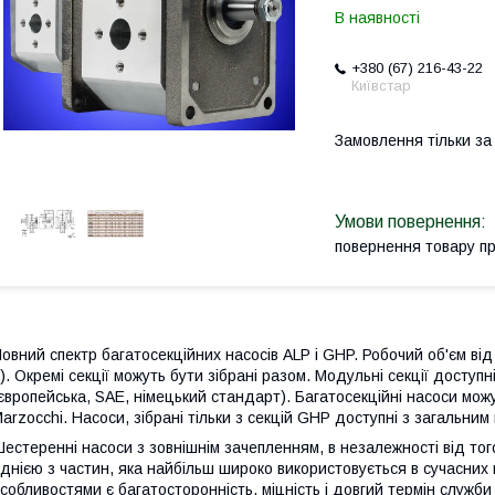
В наявності
+380 (67) 216-43-22
Київстар
Замовлення тільки з
повернення товару п
овний спектр багатосекційних насосів ALP і GHP. Робочий об'єм від 0
). Окремі секції можуть бути зібрані разом. Модульні секції доступн
європейська, SAE, німецький стандарт). Багатосекційні насоси мо
arzocchi. Насоси, зібрані тільки з секцій GHP доступні з загальним
естеренні насоси з зовнішнім зачепленням, в незалежності від того
днією з частин, яка найбільш широко використовується в сучасних 
собливостями є багатосторонність, міцність і довгий термін служби