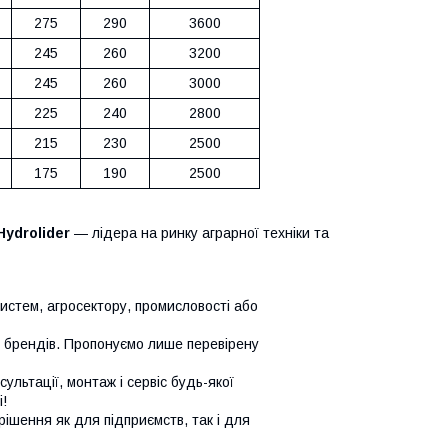
275
290
3600
245
260
3200
245
260
3000
225
240
2800
215
230
2500
175
190
2500
Hydrolider
— лідера на ринку аграрної техніки та
систем, агросектору, промисловості або
х брендів. Пропонуємо лише перевірену
сультації, монтаж і сервіс будь-якої
!
ішення як для підприємств, так і для