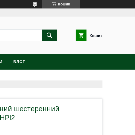
Кошик
Кошик
И
БЛОГ
йний шестеренний
GHPI2