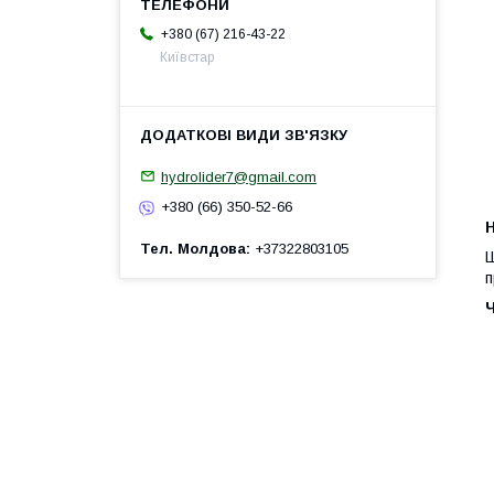
+380 (67) 216-43-22
Київстар
hydrolider7@gmail.com
+380 (66) 350-52-66
H
Тел. Молдова
+37322803105
Ш
п