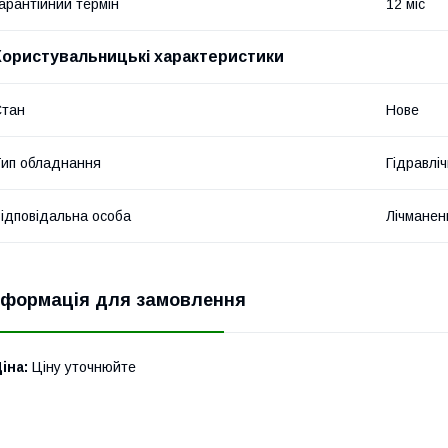
арантійний термін
12 міс
Користувальницькі характеристики
Стан
Нове
ип обладнання
Гідравліч
ідповідальна особа
Лічманен
нформація для замовлення
іна:
Ціну уточнюйте