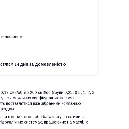
а телефоном
ротягом 14 днів
за домовленістю
,19 см3/об до 200 см3/об (групи 0,25, 0,5, 1, 2, 3,
і у всіх можливих конфігураціях насосів
жуть поставлятися вже зібраними компанією
 входом.
 чи є вони одне - або багатоступінчатими є
гідравлічних системах, працюючих на маслі.Їх